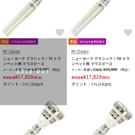
新品
新品
WEB注文店頭受取可
WEB注文店頭受取可
NY Classic
NY Classic
ニューヨーク クラシック / 7V トラ
ニューヨーク クラシック / 7M トラ
ンペット用 マウスピース
ンペット用 マウスピース
¥19,800
¥19,800
メーカー希望小売価格
（税込）
メーカー希望小売価格
（税込）
SOLD OUT
¥
17,820
¥
17,820
販売価格
(税込)
販売価格
(税込)
ポイント：1%
(162pt)
ポイント：1%
(162pt)