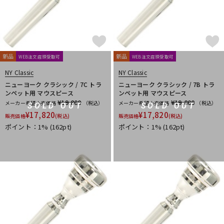
新品
新品
WEB注文店頭受取可
WEB注文店頭受取可
NY Classic
NY Classic
ニューヨーク クラシック / 7C トラ
ニューヨーク クラシック / 7B トラ
ンペット用 マウスピース
ンペット用 マウスピース
¥19,800
¥19,800
メーカー希望小売価格
（税込）
メーカー希望小売価格
（税込）
SOLD OUT
SOLD OUT
¥
17,820
¥
17,820
販売価格
(税込)
販売価格
(税込)
ポイント：1%
(162pt)
ポイント：1%
(162pt)