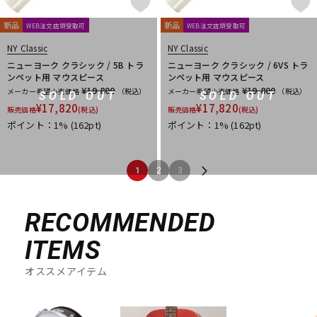
新品
新品
WEB注文店頭受取可
WEB注文店頭受取可
NY Classic
NY Classic
ニューヨーク クラシック / 5B トラ
ニューヨーク クラシック / 6VS トラ
ンペット用 マウスピース
ンペット用 マウスピース
¥19,800
¥19,800
メーカー希望小売価格
（税込）
メーカー希望小売価格
（税込）
SOLD OUT
SOLD OUT
¥
17,820
¥
17,820
販売価格
(税込)
販売価格
(税込)
ポイント：1%
(162pt)
ポイント：1%
(162pt)
1
2
3
RECOMMENDED
ITEMS
オススメアイテム