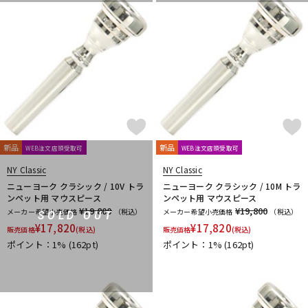
新品
新品
WEB注文店頭受取可
WEB注文店頭受取可
NY Classic
NY Classic
ニューヨーク クラシック / 10V トラ
ニューヨーク クラシック / 10M トラ
ンペット用 マウスピース
ンペット用 マウスピース
¥19,800
¥19,800
メーカー希望小売価格
（税込）
メーカー希望小売価格
（税込）
SOLD OUT
¥
17,820
¥
17,820
販売価格
(税込)
販売価格
(税込)
ポイント：1%
(162pt)
ポイント：1%
(162pt)