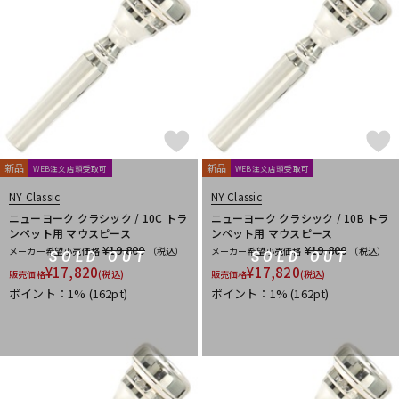
新品
新品
WEB注文店頭受取可
WEB注文店頭受取可
NY Classic
NY Classic
ニューヨーク クラシック / 10C トラ
ニューヨーク クラシック / 10B トラ
ンペット用 マウスピース
ンペット用 マウスピース
¥19,800
¥19,800
メーカー希望小売価格
（税込）
メーカー希望小売価格
（税込）
SOLD OUT
SOLD OUT
¥
17,820
¥
17,820
販売価格
(税込)
販売価格
(税込)
ポイント：1%
(162pt)
ポイント：1%
(162pt)