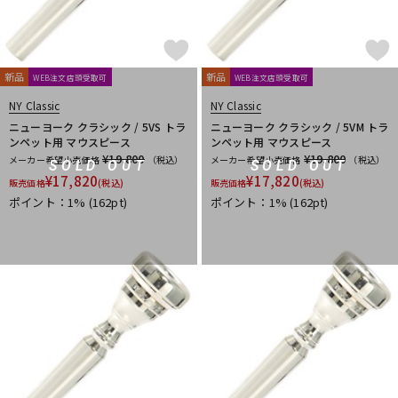
新品
新品
WEB注文店頭受取可
WEB注文店頭受取可
NY Classic
NY Classic
ニューヨーク クラシック / 5VS トラ
ニューヨーク クラシック / 5VM トラ
ンペット用 マウスピース
ンペット用 マウスピース
¥19,800
¥19,800
メーカー希望小売価格
（税込）
メーカー希望小売価格
（税込）
SOLD OUT
SOLD OUT
¥
17,820
¥
17,820
販売価格
(税込)
販売価格
(税込)
ポイント：1%
(162pt)
ポイント：1%
(162pt)