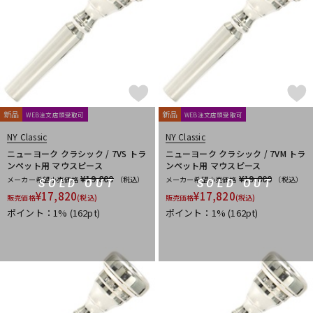
新品
新品
WEB注文店頭受取可
WEB注文店頭受取可
NY Classic
NY Classic
ニューヨーク クラシック / 7VS トラ
ニューヨーク クラシック / 7VM トラ
ンペット用 マウスピース
ンペット用 マウスピース
¥19,800
¥19,800
メーカー希望小売価格
（税込）
メーカー希望小売価格
（税込）
SOLD OUT
SOLD OUT
¥
17,820
¥
17,820
販売価格
(税込)
販売価格
(税込)
ポイント：1%
(162pt)
ポイント：1%
(162pt)