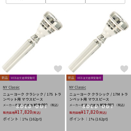
ベース
ウクレレ
ドラム
パーカッション
キーボード
電子ピアノ
管楽器
その他楽器
新品
新品
WEB注文店頭受取可
WEB注文店頭受取可
NY Classic
NY Classic
アンプ
エフェクター
ニューヨーク クラシック / 17S トラ
ニューヨーク クラシック / 17M トラ
ンペット用 マウスピース
ンペット用 マウスピース
¥19,800
¥19,800
メーカー希望小売価格
（税込）
メーカー希望小売価格
（税込）
SOLD OUT
SOLD OUT
¥
17,820
¥
17,820
販売価格
(税込)
販売価格
(税込)
DJ機器
DTM
ポイント：1%
(162pt)
ポイント：1%
(162pt)