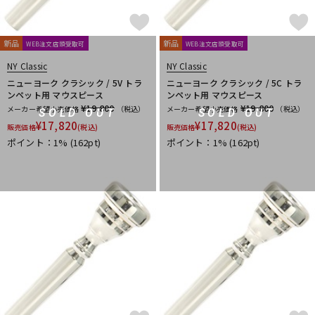
新品
新品
WEB注文店頭受取可
WEB注文店頭受取可
NY Classic
NY Classic
ニューヨーク クラシック / 5V トラ
ニューヨーク クラシック / 5C トラ
ンペット用 マウスピース
ンペット用 マウスピース
¥19,800
¥19,800
メーカー希望小売価格
（税込）
メーカー希望小売価格
（税込）
SOLD OUT
SOLD OUT
¥
17,820
¥
17,820
販売価格
(税込)
販売価格
(税込)
ポイント：1%
(162pt)
ポイント：1%
(162pt)