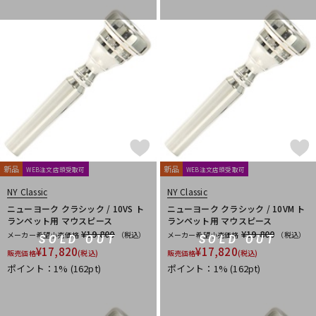
DTM オンライン納品
レコーディング機器
配信/ライブ機器
楽器アクセサリ
中古
ヴィンテージ
新品
新品
WEB注文店頭受取可
WEB注文店頭受取可
NY Classic
NY Classic
ニューヨーク クラシック / 10VS ト
ニューヨーク クラシック / 10VM ト
ランペット用 マウスピース
ランペット用 マウスピース
¥19,800
¥19,800
メーカー希望小売価格
（税込）
メーカー希望小売価格
（税込）
SOLD OUT
SOLD OUT
¥
17,820
¥
17,820
販売価格
(税込)
販売価格
(税込)
ポイント：1%
(162pt)
ポイント：1%
(162pt)