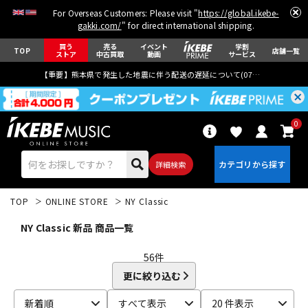
For Overseas Customers: Please visit "
https://global.ikebe-
gakki.com/
" for direct international shipping.
買う
売る
イベント
学割
TOP
店舗一覧
ストア
中古買取
動画
サービス
【重要】熊本県で発生した地震に伴う配送の遅延について(
07月29日
更新)
0
詳細検索
TOP
ONLINE STORE
NY Classic
NY Classic 新品 商品一覧
56
件
更に絞り込む
エレキギター
アコギ/エレアコ
新着順
すべて表示
20 件表示