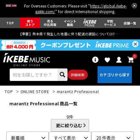
For Overseas Customers: Please visit "
https://global.ikebe-
gakki.com/
" for direct international shipping.
買う
売る
イベント
学割
TOP
店舗一覧
ストア
中古買取
動画
サービス
【重要】熊本県で発生した地震に伴う配送の遅延について(
07月29日
更新)
0
詳細検索
TOP
ONLINE STORE
marantz Professional
marantz Professional 商品一覧
9
件
更に絞り込む
エレキギター
アコギ/エレアコ
新着順
すべて表示
20 件表示