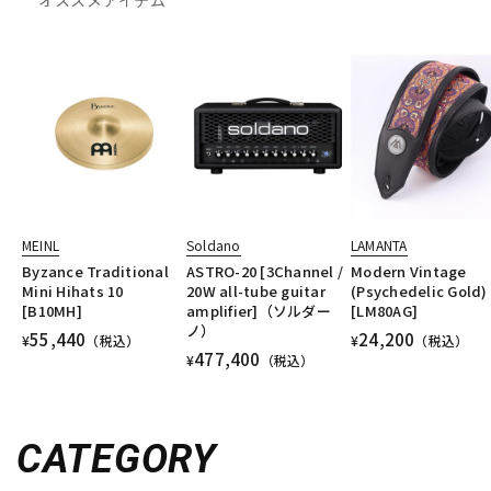
MEINL
Soldano
LAMANTA
Byzance Traditional
ASTRO-20 [3Channel /
Modern Vintage
Mini Hihats 10
20W all-tube guitar
(Psychedelic Gold)
[B10MH]
amplifier]（ソルダー
[LM80AG]
ノ）
55,440
24,200
¥
（税込）
¥
（税込）
477,400
¥
（税込）
CATEGORY