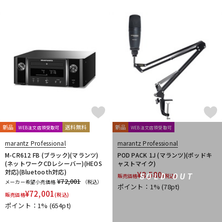
DTM オンライン納品
レコーディング機器
配信/ライブ機器
楽器アクセサリ
中古
ヴィンテージ
新品
送料無料
新品
WEB注文店頭受取可
WEB注文店頭受取可
marantz Professional
marantz Professional
M-CR612 FB (ブラック)(マランツ)
POD PACK 1J (マランツ)(ポッドキ
(ネットワークCDレシーバー)(HEOS
ャストマイク)
対応)(Bluetooth対応)
¥
8,580
SOLD OUT
販売価格
(税込)
¥72,001
メーカー希望小売価格
（税込）
ポイント：1%
(78pt)
¥
72,001
販売価格
(税込)
ポイント：1%
(654pt)