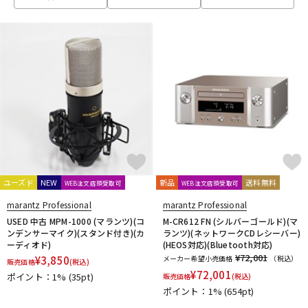
ベース
ウクレレ
ドラム
パーカッション
キーボード
電子ピアノ
管楽器
その他楽器
ユーズド
NEW
新品
送料無料
WEB注文店頭受取可
WEB注文店頭受取可
marantz Professional
marantz Professional
アンプ
エフェクター
USED 中古 MPM-1000 (マランツ)(コ
M-CR612 FN (シルバーゴールド)(マ
ンデンサーマイク)(スタンド付き)(カ
ランツ)(ネットワークCDレシーバー)
ーディオド)
(HEOS対応)(Bluetooth対応)
¥72,001
¥
3,850
メーカー希望小売価格
（税込）
販売価格
(税込)
DJ機器
DTM
¥
72,001
ポイント：1%
(35pt)
販売価格
(税込)
ポイント：1%
(654pt)