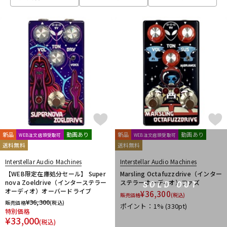
ベース
ウクレレ
ドラム
パーカッション
キーボード
電子ピアノ
管楽器
その他楽器
新品
動画あり
新品
動画あり
WEB注文店頭受取可
WEB注文店頭受取可
送料無料
送料無料
アンプ
エフェクター
Interstellar Audio Machines
Interstellar Audio Machines
【WEB限定在庫処分セール】 Super
Marsling Octafuzzdrive（インター
nova Zoeldrive（インターステラー
ステラーオーディオ）ファズ
SOLD OUT
オーディオ）オーバードライブ
¥
36,300
販売価格
(税込)
DJ機器
DTM
¥
36,300
販売価格
(税込)
ポイント：1%
(330pt)
特別価格
¥
33,000
(税込)