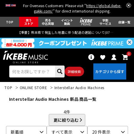
For Overseas Customers: Please visit "
https://global.ikebe-
gakki.com/
" for direct international shipping.
買う
売る
イベント
学割
TOP
店舗一覧
ストア
中古買取
動画
サービス
【重要】熊本県で発生した地震に伴う配送の遅延について(
07月29日
更新)
0
詳細検索
TOP
ONLINE STORE
Interstellar Audio Machines
Interstellar Audio Machines 新品 商品一覧
4
件
更に絞り込む
エレキギター
アコギ/エレアコ
新着順
すべて表示
20 件表示