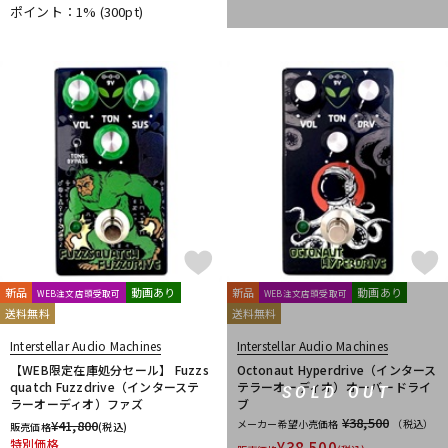
ポイント：1%
(300pt)
DTM オンライン納品
レコーディング機器
配信/ライブ機器
楽器アクセサリ
中古
ヴィンテージ
新品
動画あり
新品
動画あり
WEB注文店頭受取可
WEB注文店頭受取可
送料無料
送料無料
Interstellar Audio Machines
Interstellar Audio Machines
【WEB限定在庫処分セール】 Fuzzs
Octonaut Hyperdrive（インタース
quatch Fuzzdrive（インターステ
テラーオーディオ）オーバードライ
SOLD OUT
ラーオーディオ）ファズ
ブ
¥38,500
¥
41,800
メーカー希望小売価格
（税込）
販売価格
(税込)
特別価格
¥
38,500