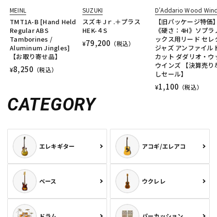
MEINL
SUZUKI
D'Addario Wood Win
TMT1A-B [Hand Held
スズキ Jｒ.＋プラス
【旧パッケージ特価
Regular ABS
HEK-４S
《硬さ：4H》ソプラ
Tamborines /
ックス用リード セレ
79,200
¥
（税込）
Aluminum Jingles]
ジャズ アンファイル
【お取り寄せ品】
カット ダダリオ・ウ
ウインズ 【決算売り
8,250
¥
（税込）
しセール】
1,100
¥
（税込）
CATEGORY
エレキギター
アコギ/エレアコ
ベース
ウクレレ
ドラム
パーカッション