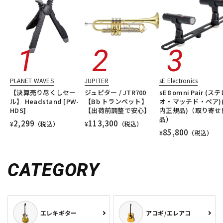
PLANET WAVES
JUPITER
sE Electronics
【決算売り尽くしセー
ジュピター / JTR700
sE8 omni Pair (ス
ル】 Headstand [PW-
【Bb トランペット】
オ・マッチド・ペア)
HDS]
【出荷前調整で安心】
内正規品)（取り寄せ
品）
2,299
113,300
¥
（税込）
¥
（税込）
85,800
¥
（税込）
CATEGORY
エレキギター
アコギ/エレアコ