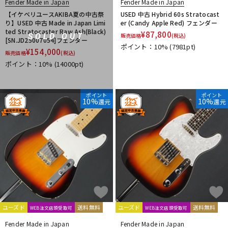
Fender Made in Japan
Fender Made in Japan
【イケベリユースAKIBA夏の中古祭
USED 中古 Hybrid 60s Stratocast
り】USED 中古 Made in Japan Limi
er (Candy Apple Red) フェンダー
ted Stratocaster Raw Ash(Black)
¥
87,800
SOLD OUT
販売価格
(税込)
[SN.JD25007054]フェンダー
ポイント：10%
(7981pt)
¥
154,000
販売価格
(税込)
ポイント：10%
(14000pt)
ポイント
ポイント
10%
10%
還元
還元
ユーズド
送料無料
ユーズド
送料無料
WEB注文店頭受取可
WEB注文店頭受取可
Fender Made in Japan
Fender Made in Japan