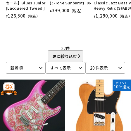
ベース/#Traditional Jazz Bass
ベース/#Heritage Precision Bass
セール】Blues Junior
(3-Tone Sunburst) '06
Classic Jazz Bass V
DTM オンライン納品
レコーディング機器
ベース/#Heritage Jazz Bass
ユーズド
ヴィンテージ
ALL
[Lacquered Tweed ]
Heavy Relic (SFAB3
399,000
¥
（税込）
126,500
1,290,000
¥
（税込）
¥
（税込
配信/ライブ機器
楽器アクセサリ
中古
ヴィンテージ
22
件
更に絞り込む
新着順
すべて表示
20 件表示
ポイント
10%
還元