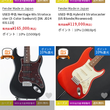
ユーズド
送料無料
ユーズド
送料無料
WEB注文店頭受取可
WEB注文店頭受取可
Fender Made in Japan
Fender Made in Japan
USED 中古 Heritage 60s Stratoca
USED 中古 Hybrid II Stratocaster
ster (3-Color Sunburst) [SN. JD24
(US Blonde/Rosewood)
031123]
¥
119,000
販売価格
(税込)
¥
165,000
販売価格
(税込)
ポイント：10%
(10818pt)
ポイント：10%
(15000pt)
ポイント
ポイント
10%
10%
還元
還元
ユーズド
送料無料
ユーズド
送料無料
WEB注文店頭受取可
WEB注文店頭受取可