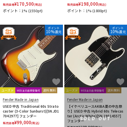
¥
170,500
¥
198,000
販売価格
(税込)
販売価格
(税込)
ポイント：1%
(1550pt)
ポイント：1%
(1800pt)
ポイント
ポイント
10%
10%
還元
還元
ユーズド
送料無料
ユーズド
送料無料
WEB注文店頭受取可
WEB注文店頭受取可
Fender Made in Japan
Fender Made in Japan
USED 中古 Traditional 60s Strato
【イケベリユースAKIBA夏の中古祭
caster (3-Color Sunburst)[SN.JD1
り】USED 中古 Hybrid 60s Telecas
7042977] フェンダー
ter (Arctic White)[SN.19014557]
SOLD OUT
フェンダー
¥
99,000
販売価格
(税込)
¥
109,000