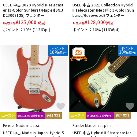
USED 中古 2023 Hybrid II Telecast
USED 中古 2021 Collection Hybrid
er (3-Color Sunburst/Maple)[SN.J
II Telecaster (Metallic 3-Color Sun
D23008125] フェンダー
burst/Rosewood) フェンダー
¥
125,000
¥
128,000
販売価格
(税込)
販売価格
(税込)
ポイント：10%
(11363pt)
ポイント：10%
(11636pt)
ポイント
ポイント
10%
10%
還元
還元
ユーズド
送料無料
ユーズド
送料無料
WEB注文店頭受取可
WEB注文店頭受取可
Fender Made in Japan
Fender Made in Japan
USED 中古 Made in Japan Hybrid 5
USED 中古 Hybrid II Stratocaster