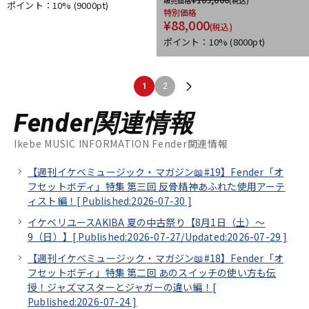
販売価格
(税込)
ポイント：10%
(9000pt)
特別価格
¥
88,000
(税込)
ポイント：10%
(8000pt)
1
2
Fender関連情報
Ikebe MUSIC INFORMATION Fender関連情報
【週刊イケベミュージック・マガジン📖#19】Fender「オ
フセットボディ」特集 第三回 反骨精神あふれた使用アーテ
ィスト編！[
Published:2026-07-30
]
イケベリユースAKIBA 夏の中古祭り【8月1日（土）～
9（日）】[
Published:2026-07-27/
Updated:2026-07-29
]
【週刊イケベミュージック・マガジン📖#18】Fender「オ
フセットボディ」特集 第二回 あのスイッチの使い方も伝
授！ジャズマスターとジャガーの違い編！[
Published:2026-07-24
]