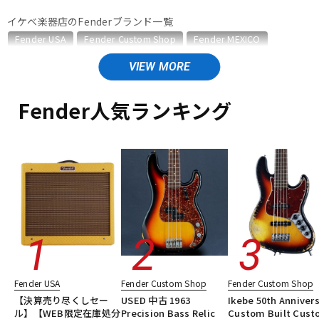
イケベ楽器店のFenderブランド一覧
ベース
ウクレレ
Fender USA
Fender Custom Shop
Fender MEXICO
Fender Made in Japan
Fender Standard Series
Fender Acoustics
ドラム
Fender Japan
パーカッション
Fender (Japan Exclusive Series)
その他Fender
Fender人気ランキング
Fender Made in Japanのカテゴリ
キーボード
電子ピアノ
エレキギター
エレキギター/#Traditional Telecaster
エレキギター/#Traditional Stratocaster
エレキギター/#Traditional Mustang
管楽器
その他楽器
エレキギター/#Traditional Jazzmaster
エレキギター/#Traditional Jaguar
エレキギター/#Hybrid II Telecaster
アンプ
エフェクター
エレキギター/#Hybrid II Stratocaster
エレキギター/#Hybrid II Jazzmaster
エレキギター/#Heritage Telecaster
DJ機器
DTM
Fender USA
Fender Custom Shop
Fender Custom Shop
エレキギター/#Heritage Stratocaster
ベース
【決算売り尽くしセー
USED 中古 1963
Ikebe 50th Anniver
ベース/#Traditional Precision Bass
ル】【WEB限定在庫処分
Precision Bass Relic
Custom Built Cus