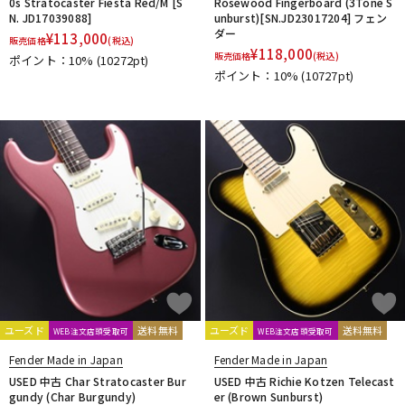
0s Stratocaster Fiesta Red/M [S
Rosewood Fingerboard (3Tone S
N. JD17039088]
unburst)[SN.JD23017204] フェン
ダー
¥
113,000
販売価格
(税込)
¥
118,000
販売価格
(税込)
ポイント：10%
(10272pt)
ポイント：10%
(10727pt)
ユーズド
送料無料
ユーズド
送料無料
WEB注文店頭受取可
WEB注文店頭受取可
Fender Made in Japan
Fender Made in Japan
USED 中古 Char Stratocaster Bur
USED 中古 Richie Kotzen Telecast
gundy (Char Burgundy)
er (Brown Sunburst)