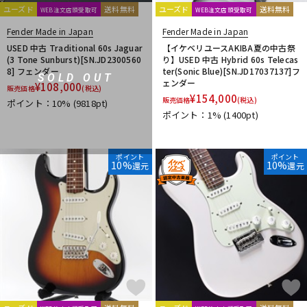
ユーズド
送料無料
ユーズド
送料無料
WEB注文店頭受取可
WEB注文店頭受取可
Fender Made in Japan
Fender Made in Japan
USED 中古 Traditional 60s Jaguar
【イケベリユースAKIBA夏の中古祭
(3 Tone Sunburst)[SN.JD2300560
り】USED 中古 Hybrid 60s Telecas
8] フェンダー
ter(Sonic Blue)[SN.JD17037137]フ
SOLD OUT
ェンダー
¥
108,000
販売価格
(税込)
¥
154,000
販売価格
(税込)
ポイント：10%
(9818pt)
ポイント：1%
(1400pt)
ポイント
ポイント
10%
10%
還元
還元