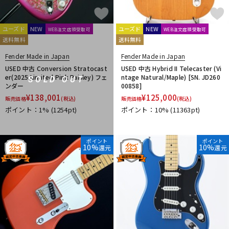
ユーズド
NEW
ユーズド
NEW
WEB注文店頭受取可
WEB注文店頭受取可
送料無料
送料無料
Fender Made in Japan
Fender Made in Japan
USED 中古 Conversion Stratocast
USED 中古 Hybrid II Telecaster (Vi
er(2025 Limited Pink Paisley) フェ
ntage Natural/Maple) [SN. JD260
SOLD OUT
ンダー
00858]
¥
138,001
¥
125,000
販売価格
(税込)
販売価格
(税込)
ポイント：1%
(1254pt)
ポイント：10%
(11363pt)
ポイント
ポイント
10%
10%
還元
還元