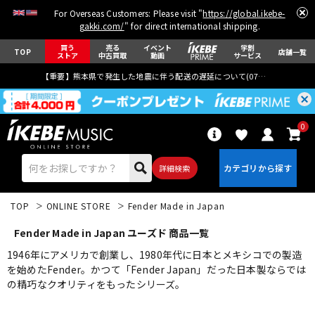
For Overseas Customers: Please visit "
https://global.ikebe-
gakki.com/
" for direct international shipping.
買う
売る
イベント
学割
TOP
店舗一覧
ストア
中古買取
動画
サービス
【重要】熊本県で発生した地震に伴う配送の遅延について(
07月29日
更新)
0
詳細検索
TOP
ONLINE STORE
Fender Made in Japan
Fender Made in Japan ユーズド 商品一覧
1946年にアメリカで創業し、1980年代に日本とメキシコでの製造
を始めたFender。かつて「Fender Japan」だった日本製ならでは
の精巧なクオリティをもったシリーズ。
エレキギター
アコギ/エレアコ