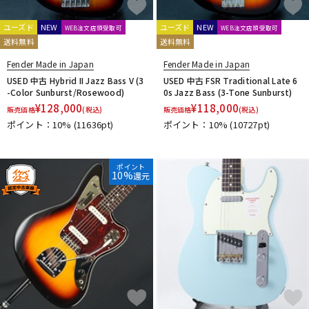
ユーズド
NEW
ユーズド
NEW
WEB注文店頭受取可
WEB注文店頭受取可
送料無料
送料無料
Fender Made in Japan
Fender Made in Japan
USED 中古 Hybrid II Jazz Bass V (3
USED 中古 FSR Traditional Late 6
-Color Sunburst/Rosewood)
0s Jazz Bass (3-Tone Sunburst)
¥
128,000
¥
118,000
販売価格
(税込)
販売価格
(税込)
ポイント：10%
(11636pt)
ポイント：10%
(10727pt)
ポイント
10%
還元