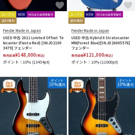
ユーズド
NEW
ユーズド
NEW
WEB注文店頭受取可
WEB注文店頭受取可
送料無料
送料無料
Fender Made in Japan
Fender Made in Japan
USED 中古 2021 Limited Offset Te
USED 中古 Hybrid II Stratocaster
lecaster (Fiesta Red) [SN.JD2100
MN(Forest Blue)[SN.JD26005576]
3479] フェンダー
フェンダー
¥
148,000
¥
121,000
販売価格
(税込)
販売価格
(税込)
ポイント：10%
(13454pt)
ポイント：10%
(11000pt)
ポイント
ポイント
10%
10%
還元
還元