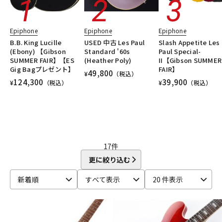
DTM オンライン納品
レコーディング機器
Epiphone
Epiphone
Epiphone
B.B. King Lucille
USED 中古 Les Paul
Slash Appetite Les
配信/ライブ機器
楽器アクセサリ
(Ebony) 【Gibson
Standard '60s
Paul Special-
SUMMER FAIR】【ES
(Heather Poly)
II【Gibson SUMMER
Gig Bagプレゼント】
FAIR】
49,800
¥
（税込）
中古
ヴィンテージ
124,300
39,900
¥
（税込）
¥
（税込）
17
件
更に絞り込む
新着順
すべて表示
20 件表示