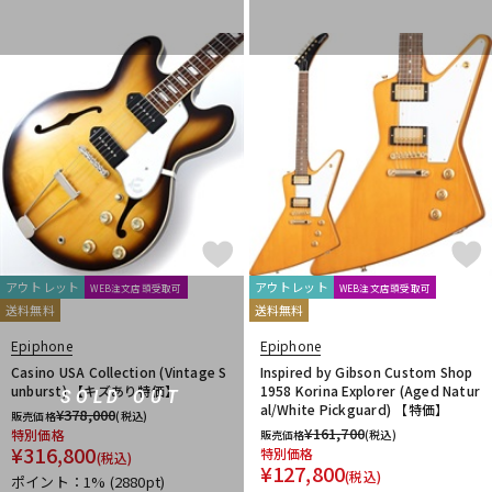
アウトレット
アウトレット
WEB注文店頭受取可
WEB注文店頭受取可
送料無料
送料無料
Epiphone
Epiphone
Casino USA Collection (Vintage S
Inspired by Gibson Custom Shop
unburst) 【キズあり特価】
1958 Korina Explorer (Aged Natur
SOLD OUT
al/White Pickguard) 【特価】
¥
378,000
販売価格
(税込)
¥
161,700
特別価格
販売価格
(税込)
¥
316,800
特別価格
(税込)
¥
127,800
(税込)
ポイント：1%
(2880pt)