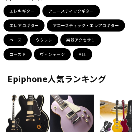
ベース
ウクレレ
エレキギター
アコースティックギター
エレアコギター
アコースティック・エレアコギター
ドラム
パーカッション
ベース
ウクレレ
楽器アクセサリ
キーボード
電子ピアノ
ユーズド
ヴィンテージ
ALL
管楽器
その他楽器
Epiphone人気ランキング
アンプ
エフェクター
DJ機器
DTM