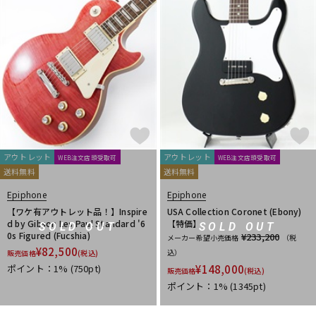
アウトレット
アウトレット
WEB注文店頭受取可
WEB注文店頭受取可
送料無料
送料無料
Epiphone
Epiphone
【ワケ有アウトレット品！】Inspire
USA Collection Coronet (Ebony)
d by Gibson Les Paul Standard '6
【特価】
SOLD OUT
SOLD OUT
0s Figured (Fucshia)
¥233,200
メーカー希望小売価格
（税
¥
82,500
込）
販売価格
(税込)
ポイント：1%
(750pt)
¥
148,000
販売価格
(税込)
ポイント：1%
(1345pt)