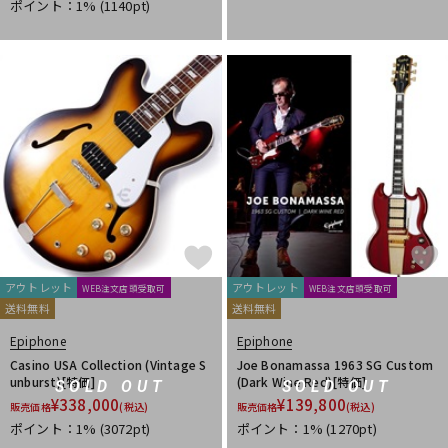
ポイント：1%
(1140pt)
アウトレット
アウトレット
WEB注文店頭受取可
WEB注文店頭受取可
送料無料
送料無料
Epiphone
Epiphone
Casino USA Collection (Vintage S
Joe Bonamassa 1963 SG Custom
unburst)[特価]
(Dark Wine Red)[特価]
SOLD OUT
SOLD OUT
¥
338,000
¥
139,800
販売価格
(税込)
販売価格
(税込)
ポイント：1%
(3072pt)
ポイント：1%
(1270pt)