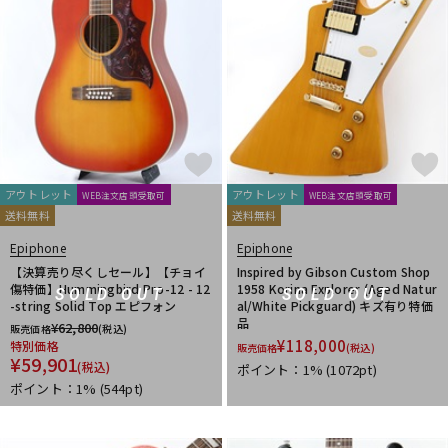
アウトレット
アウトレット
WEB注文店頭受取可
WEB注文店頭受取可
送料無料
送料無料
Epiphone
Epiphone
【決算売り尽くしセール】【チョイ
Inspired by Gibson Custom Shop
傷特価】Hummingbird Pro-12 - 12
1958 Korina Explorer (Aged Natur
SOLD OUT
SOLD OUT
-string Solid Top エピフォン
al/White Pickguard) キズ有り特価
品
¥
62,800
販売価格
(税込)
¥
118,000
特別価格
販売価格
(税込)
¥
59,901
(税込)
ポイント：1%
(1072pt)
ポイント：1%
(544pt)