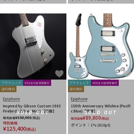
アウトレット
アウトレット
WEB注文店頭受取可
WEB注文店頭受取可
送料無料
送料無料
Epiphone
Epiphone
Inspired by Gibson Custom 1963
150th Anniversary Wilshire (Pacifi
Firebird I (Silver Mist) 【特価】
c Blue)【特価】
SOLD OUT
SOLD OUT
¥
138,001
¥
89,800
販売価格
(税込)
販売価格
(税込)
特別価格
ポイント：1%
(816pt)
¥
125,400
(税込)