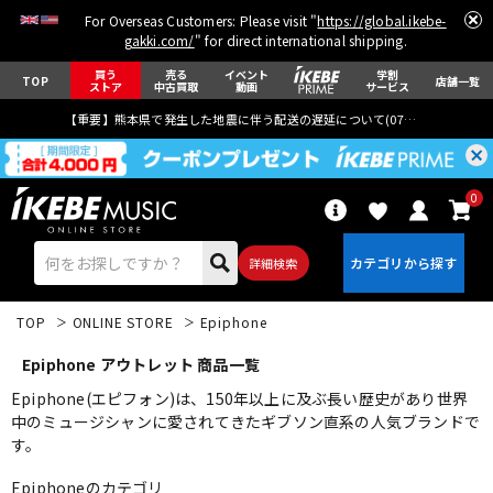
For Overseas Customers: Please visit "
https://global.ikebe-
gakki.com/
" for direct international shipping.
買う
売る
イベント
学割
TOP
店舗一覧
ストア
中古買取
動画
サービス
【重要】熊本県で発生した地震に伴う配送の遅延について(
07月29日
更新)
0
詳細検索
TOP
ONLINE STORE
Epiphone
Epiphone アウトレット 商品一覧
Epiphone(エピフォン)は、150年以上に及ぶ長い歴史があり世界
中のミュージシャンに愛されてきたギブソン直系の人気ブランドで
す。
エレキギター
アコギ/エレアコ
Epiphoneのカテゴリ