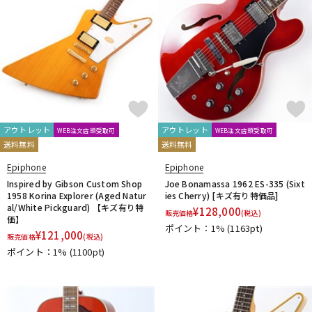
アウトレット
アウトレット
WEB注文店頭受取可
WEB注文店頭受取可
送料無料
送料無料
Epiphone
Epiphone
Inspired by Gibson Custom Shop
Joe Bonamassa 1962 ES-335 (Sixt
1958 Korina Explorer (Aged Natur
ies Cherry) [キズ有り特価品]
al/White Pickguard) 【キズ有り特
¥
128,000
販売価格
(税込)
価】
ポイント：1%
(1163pt)
¥
121,000
販売価格
(税込)
ポイント：1%
(1100pt)