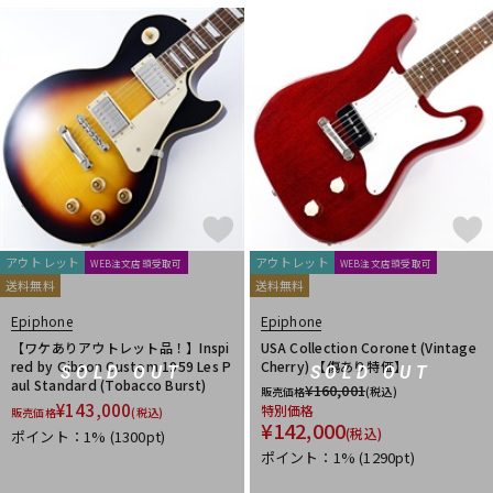
アウトレット
アウトレット
WEB注文店頭受取可
WEB注文店頭受取可
送料無料
送料無料
Epiphone
Epiphone
【ワケありアウトレット品！】Inspi
USA Collection Coronet (Vintage
red by Gibson Custom 1959 Les P
Cherry) 【傷あり特価】
SOLD OUT
SOLD OUT
aul Standard (Tobacco Burst)
¥
160,001
販売価格
(税込)
¥
143,000
特別価格
販売価格
(税込)
¥
142,000
(税込)
ポイント：1%
(1300pt)
ポイント：1%
(1290pt)