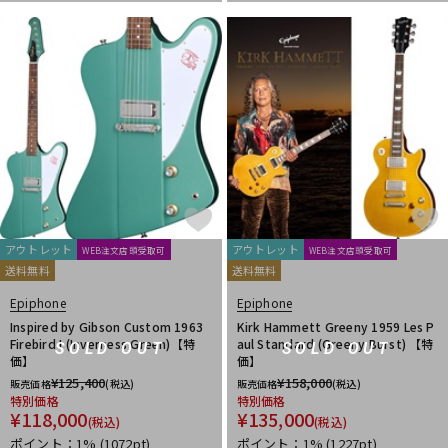
アウトレット
アウトレット
WEB注文店頭受取可
WEB注文店頭受取可
送料無料
送料無料
Epiphone
Epiphone
Inspired by Gibson Custom 1963
Kirk Hammett Greeny 1959 Les P
Firebird I (Inverness Green)【特
aul Standard (Greeny Burst) 【特
SOLD OUT
SOLD OUT
価】
価】
¥
125,400
¥
158,000
販売価格
(税込)
販売価格
(税込)
特別価格
特別価格
¥
118,000
¥
135,000
(税込)
(税込)
ポイント：1%
(1072pt)
ポイント：1%
(1227pt)