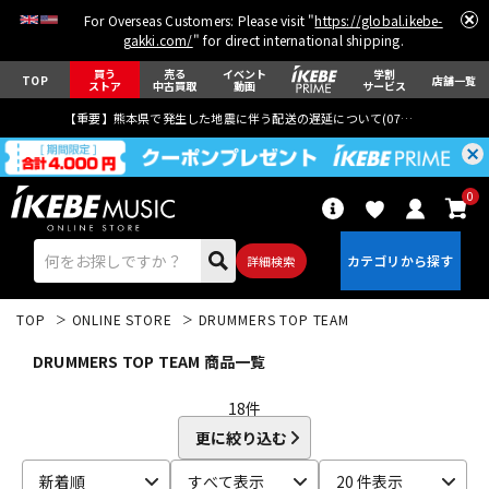
For Overseas Customers: Please visit "
https://global.ikebe-
gakki.com/
" for direct international shipping.
買う
売る
イベント
学割
TOP
店舗一覧
ストア
中古買取
動画
サービス
【重要】熊本県で発生した地震に伴う配送の遅延について(
07月29日
更新)
0
詳細検索
TOP
ONLINE STORE
DRUMMERS TOP TEAM
DRUMMERS TOP TEAM 商品一覧
18
件
更に絞り込む
エレキギター
アコギ/エレアコ
新着順
すべて表示
20 件表示