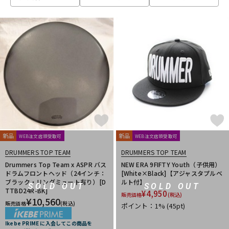
ベース
ウクレレ
ドラム
パーカッション
キーボード
電子ピアノ
管楽器
その他楽器
新品
新品
WEB注文店頭受取可
WEB注文店頭受取可
DRUMMERS TOP TEAM
DRUMMERS TOP TEAM
アンプ
エフェクター
Drummers Top Team x ASPR バス
NEW ERA 9FIFTY Youth（子供用）
ドラムフロントヘッド（24インチ：
[White×Black]【アジャスタプルベ
ブラック・リングミュート有り）[D
ルト付】
SOLD OUT
SOLD OUT
TTBD24R-BK]
¥
4,950
販売価格
(税込)
¥
10,560
DJ機器
DTM
販売価格
(税込)
ポイント：1%
(45pt)
Ikebe PRIME に入会してこの商品を