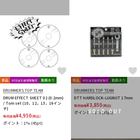
新品
動画あり
新品
動画あり
WEB注文店頭受取可
WEB注文店頭受取可
DRUMMERS TOP TEAM
DRUMMERS TOP TEAM
DRUM EFFECT SHEET 02 (0.2mm)
DTT HARDLOCK-LUGNUT 17mm
/ Tom set (10，12，13，16イン
¥
3,850
販売価格
(税込)
チ)
SOLD OUT
ポイント：1%
(35pt)
¥
4,950
販売価格
(税込)
ポイント：1%
(45pt)