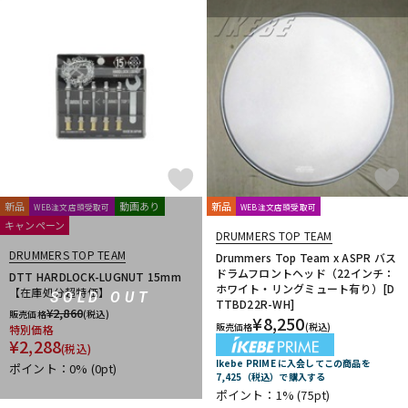
新品
動画あり
新品
WEB注文店頭受取可
WEB注文店頭受取可
キャンペーン
DRUMMERS TOP TEAM
DRUMMERS TOP TEAM
Drummers Top Team x ASPR バス
ドラムフロントヘッド（22インチ：
DTT HARDLOCK-LUGNUT 15mm
ホワイト・リングミュート有り）[D
【在庫処分超特価】
SOLD OUT
TTBD22R-WH]
¥
2,860
販売価格
(税込)
¥
8,250
販売価格
(税込)
特別価格
¥
2,288
(税込)
Ikebe PRIME に入会してこの商品を
ポイント：0%
(0pt)
7,425（税込）で購入する
ポイント：1%
(75pt)