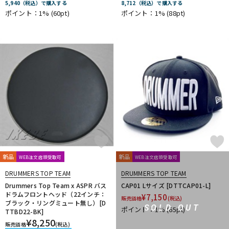
5,940（税込）で購入する
8,712（税込）で購入する
ポイント：1%
(60pt)
ポイント：1%
(88pt)
新品
新品
WEB注文店頭受取可
WEB注文店頭受取可
DRUMMERS TOP TEAM
DRUMMERS TOP TEAM
Drummers Top Team x ASPR バス
CAP01 Lサイズ [DTTCAP01-L]
ドラムフロントヘッド（22インチ：
¥
7,150
販売価格
(税込)
ブラック・リングミュート無し）[D
SOLD OUT
ポイント：1%
(65pt)
TTBD22-BK]
¥
8,250
販売価格
(税込)