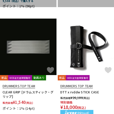
9,504（税込）で購入する
DTM オンライン納品
レコーディング機器
ポイント：1%
(96pt)
配信/ライブ機器
楽器アクセサリ
中古
ヴィンテージ
新品
動画あり
新品
WEB注文店頭受取可
WEB注文店頭受取可
DRUMMERS TOP TEAM
DRUMMERS TOP TEAM
CLEAR GRIP [ドラムスティック・グ
DTT x rvddw STICK CASE
リップ]
¥
26,180
販売価格
(税込)
¥
1,540
特別価格
販売価格
(税込)
¥
18,000
(税込)
ポイント：1%
(14pt)