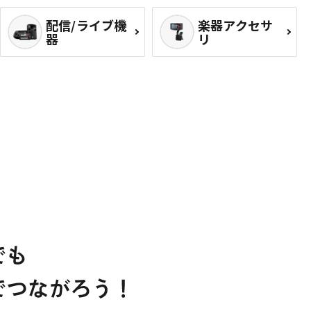
配信/ライブ機
楽器アクセサ
器
リ