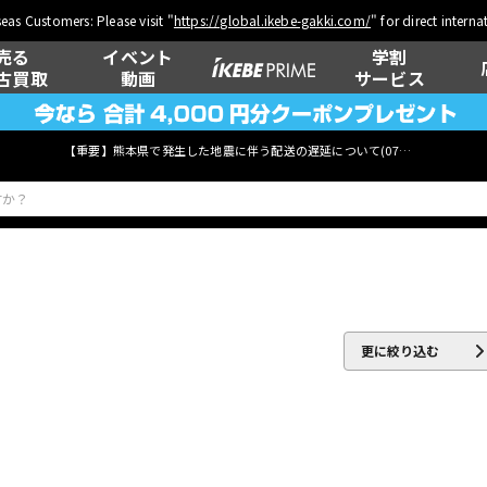
eas Customers: Please visit "
https://global.ikebe-gakki.com/
" for direct intern
売る
イベント
学割
古買取
動画
サービス
【重要】熊本県で発生した地震に伴う配送の遅延について(
07月29日
更新)
ベース
ウクレレ
更に絞り込む
管楽器
その他楽器