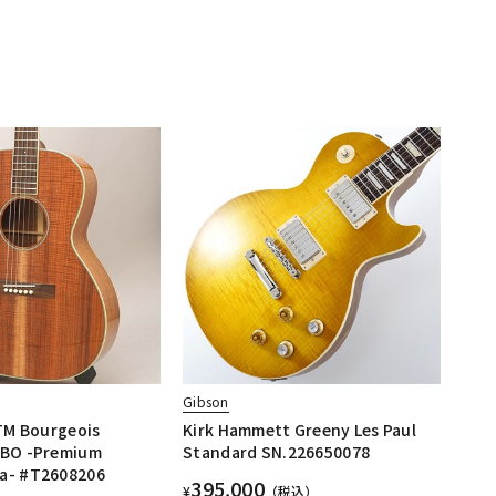
配信/ライブ
楽器アクセサ
機器
リ
Gibson
 Bourgeois
Kirk Hammett Greeny Les Paul
DBO -Premium
Standard SN.226650078
a- #T2608206
395,000
¥
（税込）