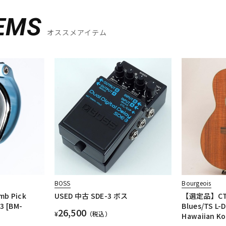
DTM オンラ
レコーディン
イン納品
グ機器
EMS
オススメアイテム
ジ
BOSS
Bourgeois
mb Pick
USED 中古 SDE-3 ボス
【選定品】CTM
 3 [BM-
Blues/TS L-
26,500
¥
（税込）
Hawaiian Ko