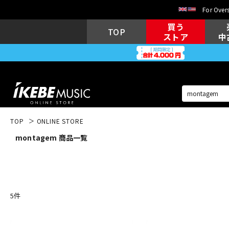
For Overs
買う
TOP
ストア
中
TOP
ONLINE STORE
montagem 商品一覧
アコギ/エレ
エレキギター
アコ
キーボード
電子ピアノ
5
件