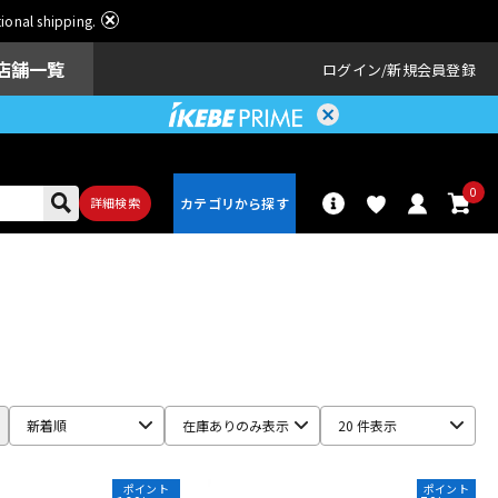
ational shipping.
店舗一覧
ログイン
新規会員登録
0
詳細検索
パーカッショ
ドラム
ン
アンプ
エフェクター
新着順
在庫ありのみ表示
20 件表示
ポイント
ポイント