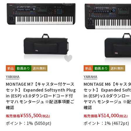
DJ機器
DTM
中古
ヴィンテー
新品
動画あり
送料無料
新品
動画あり
送料無料
YAMAHA
YAMAHA
MONTAGE M7【キャスター付ケース
MONTAGE M6【キャ
セット】 Expanded Softsynth Plug
セット】 Expanded Softs
in (ESP) v3.0ダウンロードコード付
in (ESP) v3.0ダウン
ヤマハ モンタージュ ※配送事項要ご
ヤマハ モンタージュ ※
確認
確認
¥
555,500
¥
514,000
販売価格
販売価格
(税込)
(税込)
ポイント：1%
(5050pt)
ポイント：1%
(4672pt)