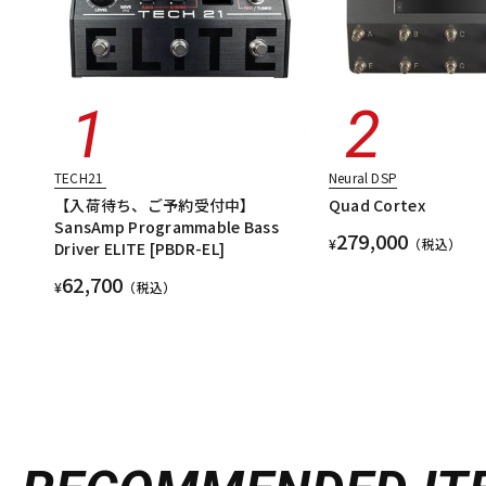
TECH21
Neural DSP
【入荷待ち、ご予約受付中】
Quad Cortex
SansAmp Programmable Bass
279,000
¥
（税込）
Driver ELITE [PBDR-EL]
62,700
¥
（税込）