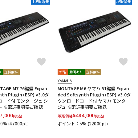
10%
5%
還元
還元
配信/ライブ
楽器アクセサ
機器
リ
り
送料無料
新品
動画あり
送料無料
YAMAHA
AGE M7 76鍵盤 Expan
MONTAGE M6 ヤマハ 61鍵盤 Expan
nth Plugin (ESP) v3.0ダ
ded Softsynth Plugin (ESP) v3.0ダ
ード付 モンタージュ シ
ウンロードコード付 ヤマハ モンター
ー ※配送事項要ご確認
ジュ ※配送事項要ご確認
7,000
¥
484,000
販売価格
(税込)
(税込)
0%
(47000pt)
ポイント：5%
(22000pt)