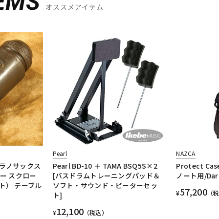
EMS
オススメアイテム
Pearl
NAZCA
ラノサックス
Pearl BD-10 ＋ TAMA BSQ5S×2
Protect C
ー スクロー
[バスドラムトレーニングパッド＆
ノート用/Dark
ト） テーブル
ソフト・サウンド・ビーターセッ
57,200
¥
（
ト]
12,100
¥
（税込）