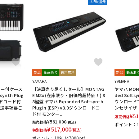
10%
還元
DTM オンラ
レコーディン
イン納品
グ機器
ジ
新品
動画あり
送料無料
新品
動画あ
YAMAHA
YAMAHA
スター付ケース
【決算売り尽くしセール】MONTAG
ヤマハ MONT
ynth Plug
E M8x (在庫限り・旧価格超特価！) 8
ded Softsy
ロードコード付
8鍵盤 ヤマハ Expanded Softsynth
ウンロードコ
配送事項要ご
Plugin (ESP) v3.0ダウンロードコー
ンセサイザ
ド付 モンター...
¥
51
販売価格
¥
561,000
販売価格
(税込)
ポイント：1
¥
517,000
特別価格
(税込)
ポイント：10%
(47000pt)