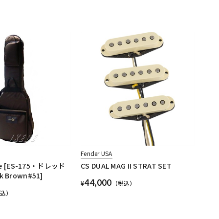
Fender USA
ase [ES-175・ドレッド
CS DUAL MAG II STRAT SET
 Brown#51]
44,000
¥
（税込）
税込）