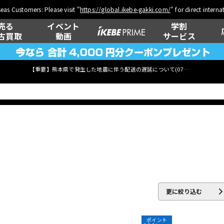
eas Customers: Please visit "
https://global.ikebe-gakki.com/
" for direct intern
売る
イベント
学割
古買取
動画
サービス
【重要】熊本県で発生した地震に伴う配送の遅延について(
07月29日
更新)
ベース
ウクレレ
管楽器
その他楽器
更に絞り込む
ポイント