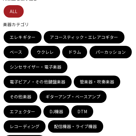
ベース
ウクレレ
ALL
楽器カテゴリ
ドラム
パーカッション
エレキギター
アコースティック・エレアコギター
ベース
ウクレレ
ドラム
パーカッション
キーボード
電子ピアノ
シンセサイザー・電子楽器
管楽器
その他楽器
電子ピアノ・その他鍵盤楽器
管楽器・吹奏楽器
その他楽器
ギターアンプ・ベースアンプ
アンプ
エフェクター
エフェクター
DJ機器
DTM
DJ機器
DTM
レコーディング
配信機器・ライブ機器