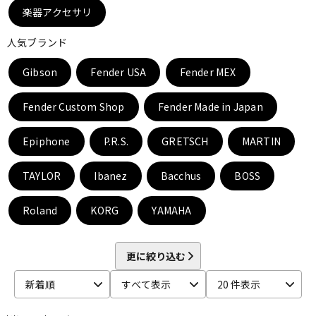
DTM オンライン納品
レコーディング機器
楽器アクセサリ
人気ブランド
配信/ライブ機器
楽器アクセサリ
Gibson
Fender USA
Fender MEX
Fender Custom Shop
Fender Made in Japan
中古
ヴィンテージ
Epiphone
P.R.S.
GRETSCH
MARTIN
TAYLOR
Ibanez
Bacchus
BOSS
Roland
KORG
YAMAHA
更に絞り込む
新着順
すべて表示
20 件表示