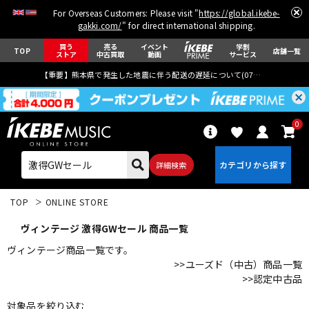
For Overseas Customers: Please visit "
https://global.ikebe-
gakki.com/
" for direct international shipping.
買う
売る
イベント
学割
TOP
店舗一覧
ストア
中古買取
動画
サービス
【重要】熊本県で発生した地震に伴う配送の遅延について(
07月29日
更新)
0
詳細検索
TOP
ONLINE STORE
ヴィンテージ 激得GWセール 商品一覧
ヴィンテージ商品一覧です。
>>ユーズド（中古）商品一覧
>>認定中古品
エレキギター
アコギ/エレアコ
対象品を絞り込む