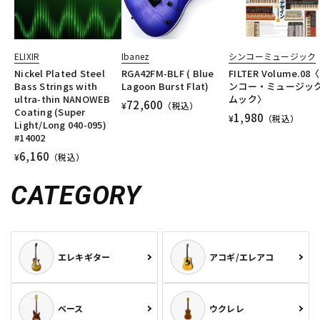
ELIXIR
Ibanez
シンコーミュージック
Nickel Plated Steel
RGA42FM-BLF ( Blue
FILTER Volume.08
Bass Strings with
Lagoon Burst Flat)
ンコー・ミュージッ
ultra-thin NANOWEB
ムック〉
72,600
¥
（税込）
Coating (Super
1,980
¥
（税込）
Light/Long 040-095)
#14002
6,160
¥
（税込）
CATEGORY
エレキギター
アコギ/エレアコ
ベース
ウクレレ