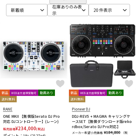
在庫ありのみ表
ベース
ウクレレ
新着順
20 件表示
示
ドラム
パーカッション
キーボード
電子ピアノ
管楽器
その他楽器
新品
動画あり
新品
動画あり
WEB注文店頭受取可
WEB注文店頭受取可
アンプ
エフェクター
送料無料
送料無料
RANE
Pioneer DJ
ONE MKII 【無償版Serato DJ Pro
DDJ-REV5 + MAGMA キャリングケ
DJ機器
DTM
対応 DJコントローラー】(レーン)
ースSET【無償ダウンロード版reko
rdbox/Serato DJ Pro対応】
¥
234,000
販売価格
(税込)
¥184,800
メーカー希望小売価格
（税
ポイント：1%
(2127pt)