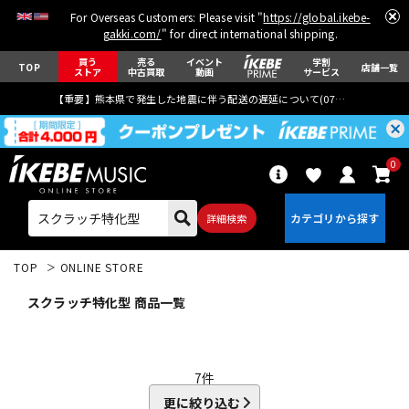
For Overseas Customers: Please visit "
https://global.ikebe-
gakki.com/
" for direct international shipping.
買う
売る
イベント
学割
TOP
店舗一覧
ストア
中古買取
動画
サービス
【重要】熊本県で発生した地震に伴う配送の遅延について(
07月29日
更新)
0
詳細検索
TOP
ONLINE STORE
スクラッチ特化型 商品一覧
エレキギター
アコギ/エレアコ
7
件
更に絞り込む