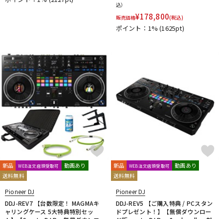
込）
DTM オンライン納品
レコーディング機器
¥
178,800
販売価格
(税込)
ポイント：1%
(1625pt)
配信/ライブ機器
楽器アクセサリ
中古
ヴィンテージ
新品
動画あり
新品
動画あり
WEB注文店頭受取可
WEB注文店頭受取可
送料無料
送料無料
Pioneer DJ
Pioneer DJ
DDJ-REV7 【台数限定！ MAGMAキ
DDJ-REV5 【ご購入特典 / PCスタン
ャリングケース 5大特典特別セッ
ドプレゼント！】【無償ダウンロー