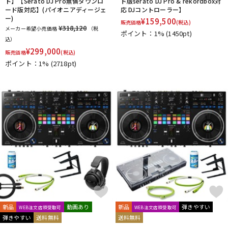
ト】【Serato DJ Pro無償ダウンロ
ド版serato DJ Pro & rekordbox対
ード版対応】(パイオニアディージェ
応 DJコントローラー】
ー)
¥
159,500
販売価格
(税込)
¥318,120
メーカー希望小売価格
（税
ポイント：1%
(1450pt)
込）
¥
299,000
販売価格
(税込)
ポイント：1%
(2718pt)
新品
動画あり
新品
弾きやすい
WEB注文店頭受取可
WEB注文店頭受取可
弾きやすい
送料無料
送料無料