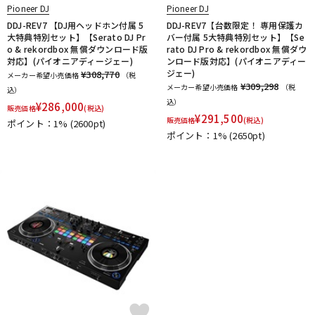
Pioneer DJ
Pioneer DJ
DDJ-REV7 【DJ用ヘッドホン付属 5
DDJ-REV7【台数限定！ 専用保護カ
大特典特別セット】【Serato DJ Pr
バー付属 5大特典特別セット】【Se
o & rekordbox 無償ダウンロード版
rato DJ Pro & rekordbox 無償ダウ
対応】(パイオニアディージェー)
ンロード版対応】(パイオニアディー
ジェー)
¥308,770
メーカー希望小売価格
（税
¥309,298
メーカー希望小売価格
（税
込）
込）
¥
286,000
販売価格
(税込)
¥
291,500
販売価格
(税込)
ポイント：1%
(2600pt)
ポイント：1%
(2650pt)