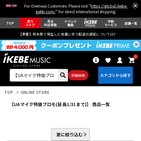
For Overseas Customers: Please visit "
https://global.ikebe-
gakki.com/
" for direct international shipping.
買う
売る
イベント
学割
TOP
店舗一覧
ストア
中古買取
動画
サービス
【重要】熊本県で発生した地震に伴う配送の遅延について(
07月29日
更新)
0
詳細検索
TOP
ONLINE STORE
【UAマイク特価プロモ(延長1/31まで)】 商品一覧
エレキギター
アコギ/エレアコ
更に絞り込む