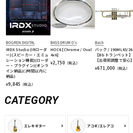
BOGREN DIGITAL
BASS DRUM O's
Bach
IRDX Studio (IRローダ
HOC6 [Chrome / Oval
バック / 190ML43/26
ー)(スピーカー・エミュ
4x6]
【Bb トランペット】
レーション機能)(ローダ
【出荷前調整で安心
2,750
¥
（税込）
ー・プラグイン)(オンラ
671,000
¥
（税込）
イン納品)(2時間以内に
納品)
9,845
¥
（税込）
CATEGORY
エレキギター
アコギ/エレアコ