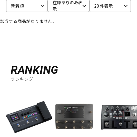
在庫ありのみ表
新着順
20 件表示
示
ベース
ウクレレ
該当する商品がありません。
ドラム
パーカッション
キーボード
電子ピアノ
RANKING
管楽器
その他楽器
ランキング
アンプ
エフェクター
DJ機器
DTM