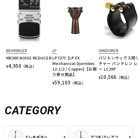
BEHRINGER
LP
VANDOREN
NR300 NOISE REDUCER
LP727C [LP FX
バリトンサックス用
Mechanical Djembes
チャー バンドレン 
4,950
¥
（税込）
12-1/2 / Copper]【お取
ー LC29P
り寄せ商品】
10,566
¥
（税込）
59,103
¥
（税込）
CATEGORY
エレキギター
アコギ/エレアコ