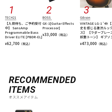
DTM オンライン納品
レコーディング機器
TECH21
BOSS
Gibson
配信/ライブ機器
楽器アクセサリ
【入荷待ち、ご予約受付
GX-1[Guitar Effects
VINTAGE LG-1 ’49 
中】 SansAmp
Processor]
史を感じる激渋ルッ
Programmable Bass
ス】 【ラダーブレー
33,000
¥
（税込）
Driver ELITE [PBDR-EL]
妖艶トーン】 ギブソ
中古
ヴィンテージ
62,700
473,000
¥
（税込）
¥
（税込）
RECOMMENDED
ITEMS
オススメアイテム