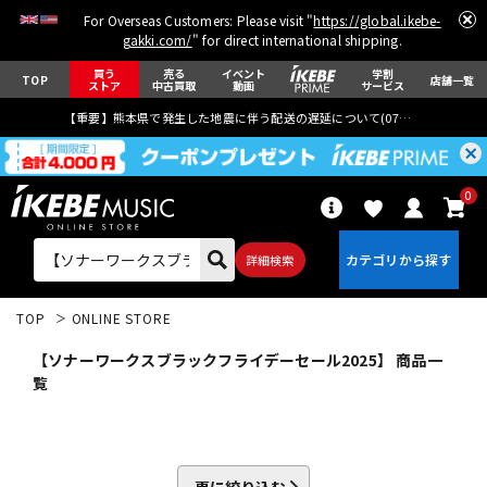
For Overseas Customers: Please visit "
https://global.ikebe-
gakki.com/
" for direct international shipping.
買う
売る
イベント
学割
TOP
店舗一覧
ストア
中古買取
動画
サービス
【重要】熊本県で発生した地震に伴う配送の遅延について(
07月29日
更新)
0
詳細検索
TOP
ONLINE STORE
【ソナーワークスブラックフライデーセール2025】 商品一
覧
エレキギター
アコギ/エレアコ
更に絞り込む