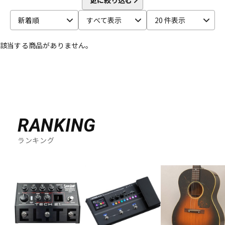
ベース
ウクレレ
新着順
すべて表示
20 件表示
該当する商品がありません。
ドラム
パーカッション
キーボード
電子ピアノ
RANKING
管楽器
その他楽器
ランキング
アンプ
エフェクター
DJ機器
DTM