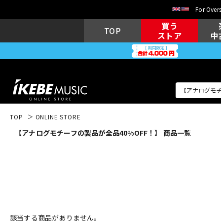
For Overs
買う
TOP
ストア
中
TOP
ONLINE STORE
【アナログモチーフの製品が全品40%OFF！】 商品一覧
アコギ/エレ
エレキギター
アコ
キーボード
電子ピアノ
該当する商品がありません。