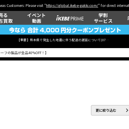
eas Customers: Please visit "
https://global.ikebe-gakki.com/
" for direct intern
売る
イベント
学割
古買取
動画
サービス
【重要】熊本県で発生した地震に伴う配送の遅延について(
07月29日
更新)
ベース
ウクレレ
管楽器
その他楽器
更に絞り込む