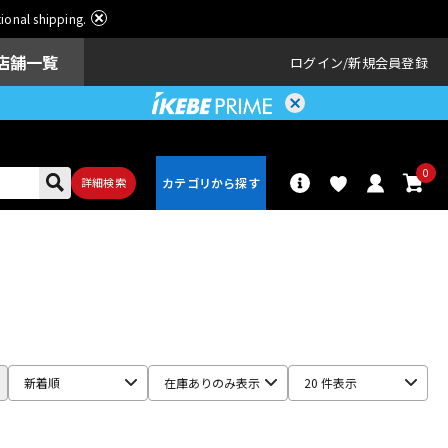
ational shipping.
店舗一覧
ログイン
新規会員登録
0
詳細検索
パーカッショ
ドラム
ン
アンプ
エフェクター
新着順
在庫ありのみ表示
20 件表示