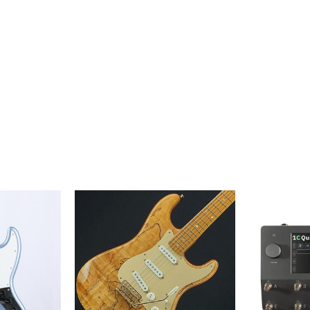
DTM オンラ
レコーディン
イン納品
グ機器
ジ