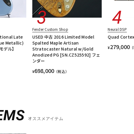
Fender Custom Shop
Neural DSP
tional Late
USED 中古 2016 Limited Model
Quad Corte
ue Metallic)
Spalted Maple Artisan
279,000
¥
（
モデル】
Stratocaster Natural w/Gold
Anodized PG [SN.CZ525592] フェ
ンダー
698,000
¥
（税込）
EMS
オススメアイテム