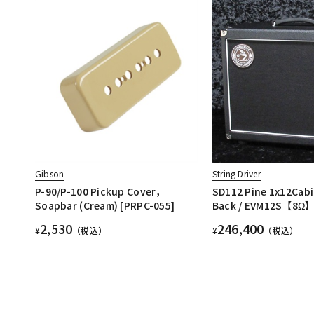
Gibson
String Driver
P-90/P-100 Pickup Cover，
SD112 Pine 1x12Cab
Soapbar (Cream) [PRPC-055]
Back / EVM12S【8Ω
2,530
246,400
¥
（税込）
¥
（税込）