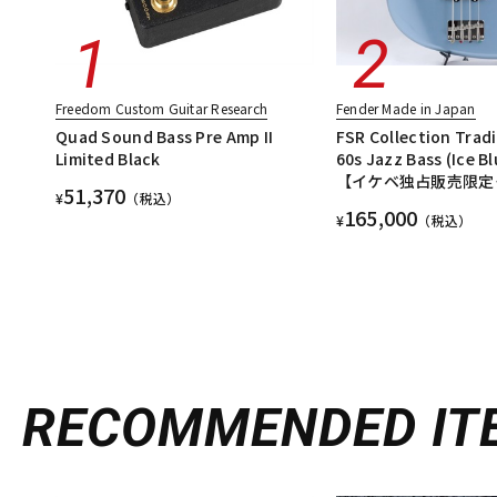
Freedom Custom Guitar Research
Fender Made in Japan
Quad Sound Bass Pre Amp II
FSR Collection Tradi
Limited Black
60s Jazz Bass (Ice Bl
【イケベ独占販売限定
51,370
¥
（税込）
165,000
¥
（税込）
RECOMMENDED
IT