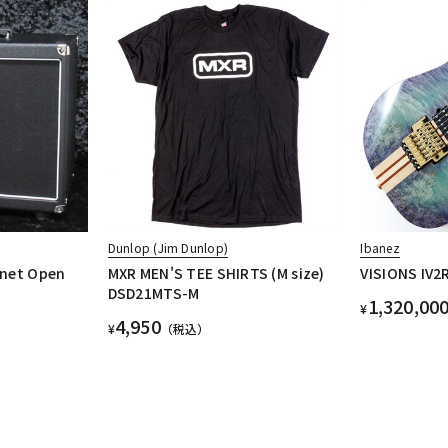
Dunlop (Jim Dunlop)
Ibanez
inet Open
MXR MEN'S TEE SHIRTS (M size)
VISIONS IV2
】
DSD21MTS-M
1,320,00
¥
4,950
¥
（税込）