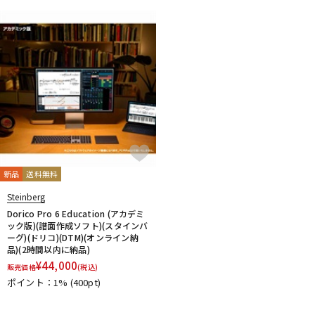
新品
送料無料
Steinberg
Dorico Pro 6 Education (アカデミ
ック版)(譜面作成ソフト)(スタインバ
ーグ)(ドリコ)(DTM)(オンライン納
品)(2時間以内に納品)
¥
44,000
販売価格
(税込)
ポイント：1%
(400pt)