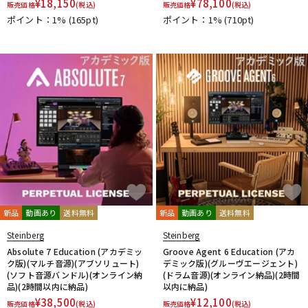
¥
18,150
¥
78,100
販売価格
(税込)
販売価格
(税込)
DTM オンライン納品
レコーディング機器
ポイント：1%
(165pt)
ポイント：1%
(710pt)
配信/ライブ機器
楽器アクセサリ
中古
ヴィンテージ
新品
動画あり
送料無料
新品
動画あり
送料無料
Steinberg
Steinberg
Absolute 7 Education (アカデミッ
Groove Agent 6 Education (アカ
ク版)(マルチ音源)(アブソリュート)
デミック版)(グルーヴエージェント)
(ソフト音源バンドル)(オンライン納
(ドラム音源)(オンライン納品)(2時間
品)(2時間以内に納品)
以内に納品)
¥
38,500
¥
12,100
販売価格
(税込)
販売価格
(税込)