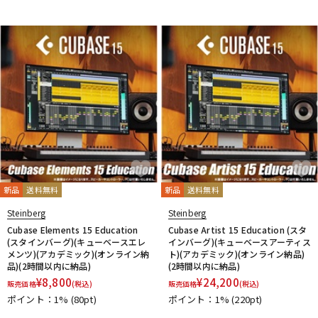
新品
送料無料
新品
送料無料
Steinberg
Steinberg
Cubase Elements 15 Education
Cubase Artist 15 Education (スタ
(スタインバーグ)(キューベースエレ
インバーグ)(キューベースアーティス
メンツ)(アカデミック)(オンライン納
ト)(アカデミック)(オンライン納品)
品)(2時間以内に納品)
(2時間以内に納品)
¥
8,800
¥
24,200
販売価格
(税込)
販売価格
(税込)
ポイント：1%
(80pt)
ポイント：1%
(220pt)