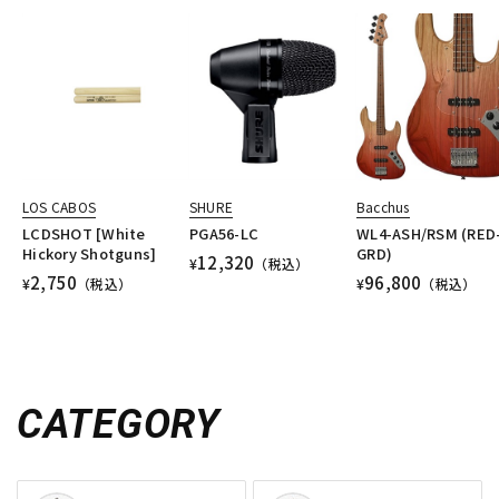
LOS CABOS
SHURE
Bacchus
LCDSHOT [White
PGA56-LC
WL4-ASH/RSM (RED
Hickory Shotguns]
GRD)
12,320
¥
（税込）
2,750
96,800
¥
（税込）
¥
（税込）
CATEGORY