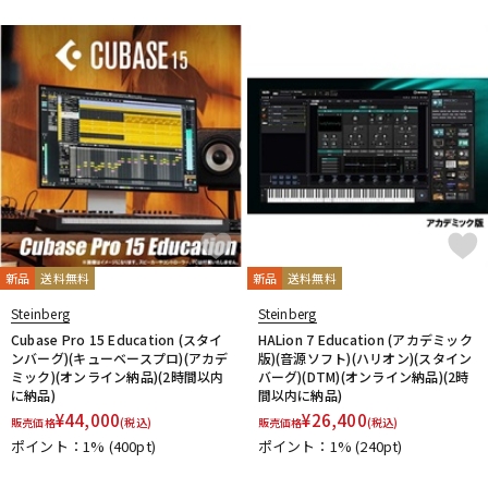
新品
送料無料
新品
送料無料
Steinberg
Steinberg
Cubase Pro 15 Education (スタイ
HALion 7 Education (アカデミック
ンバーグ)(キューベースプロ)(アカデ
版)(音源ソフト)(ハリオン)(スタイン
ミック)(オンライン納品)(2時間以内
バーグ)(DTM)(オンライン納品)(2時
に納品)
間以内に納品)
¥
44,000
¥
26,400
販売価格
(税込)
販売価格
(税込)
ポイント：1%
(400pt)
ポイント：1%
(240pt)