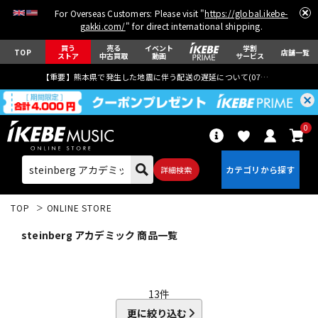
For Overseas Customers: Please visit "
https://global.ikebe-
gakki.com/
" for direct international shipping.
買う
売る
イベント
学割
TOP
店舗一覧
ストア
中古買取
動画
サービス
【重要】熊本県で発生した地震に伴う配送の遅延について(
07月29日
更新)
0
詳細検索
TOP
ONLINE STORE
steinberg アカデミック 商品一覧
エレキギター
アコギ/エレアコ
13
件
更に絞り込む