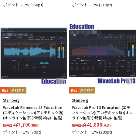
ポイント：1%
(350pt)
ポイント：1%
(110pt)
新品
送料無料
新品
送料無料
Steinberg
Steinberg
WaveLab Elements 13 Education
WaveLab Pro 13 Education (エデ
(エディケーション)(アカデミック版)
ィケーション)(アカデミック版)(オン
(オンライン納品)(2時間以内に納品)
ライン納品)(2時間以内に納品)
¥
7,700
¥
41,800
販売価格
(税込)
販売価格
(税込)
ポイント：1%
(70pt)
ポイント：1%
(380pt)