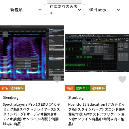
在庫ありのみ表
ベース
ウクレレ
新着順
40 件表示
示
ドラム
パーカッション
キーボード
電子ピアノ
管楽器
その他楽器
新品
送料無料
新品
動画あり
送料無料
アンプ
エフェクター
Steinberg
Steinberg
SpectraLayers Pro 13 EDU (アカデ
Nuendo 15 Education (アカデミッ
ミック版)(スペクトラレイヤーズ)(ス
ク版)(スタインバーグ)(ヌエンド)(映
DJ機器
DTM
タインバーグ)(オーディオ編集)(オー
像制作)(DAWホストアプリケーショ
ディオ摘出)(オンライン納品)(2時間
ン)(オンライン納品)(2時間以内に納
以内に納品)
品)