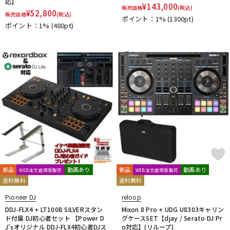
応】
¥
143,000
DTM オンライン納品
レコーディング機器
販売価格
(税込)
¥
52,800
販売価格
(税込)
ポイント：1%
(1300pt)
ポイント：1%
(480pt)
配信/ライブ機器
楽器アクセサリ
中古
ヴィンテージ
新品
動画あり
新品
動画あり
WEB注文店頭受取可
WEB注文店頭受取可
送料無料
送料無料
Pioneer DJ
reloop
DDJ-FLX4 + LT100B SILVERスタン
Mixon 8 Pro + UDG U8303キャリン
ド付属 DJ初心者セット 【Power D
グケースSET【djay / Serato DJ Pr
J'sオリジナル DDJ-FLX4初心者DJス
o対応】(リループ)