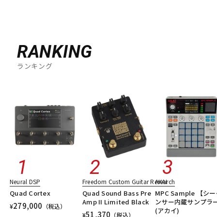
RANKING
ランキング
Neural DSP
Freedom Custom Guitar Research
AKAI
Quad Cortex
Quad Sound Bass Pre
MPC Sample 【シ
Amp II Limited Black
ンサー内蔵サンプラ
279,000
¥
（税込）
(アカイ)
51,370
¥
（税込）