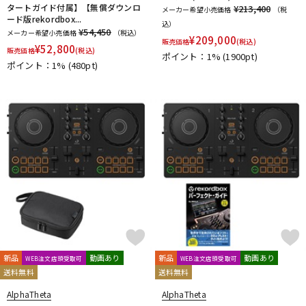
タートガイド付属】【無償ダウンロ
¥213,400
メーカー希望小売価格
（税
ード版rekordbox...
込）
¥54,450
メーカー希望小売価格
（税込）
¥
209,000
販売価格
(税込)
¥
52,800
販売価格
(税込)
ポイント：1%
(1900pt)
ポイント：1%
(480pt)
新品
動画あり
新品
動画あり
WEB注文店頭受取可
WEB注文店頭受取可
送料無料
送料無料
AlphaTheta
AlphaTheta