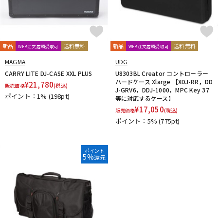
新品
送料無料
新品
送料無料
WEB注文店頭受取可
WEB注文店頭受取可
MAGMA
UDG
CARRY LITE DJ-CASE XXL PLUS
U8303BL Creator コントローラー
ハードケース Xlarge 【XDJ-RR，DD
¥
21,780
販売価格
(税込)
J-GRV6，DDJ-1000，MPC Key 37
ポイント：1%
(198pt)
等に対応するケース】
¥
17,050
販売価格
(税込)
ポイント：5%
(775pt)
ポイント
5%
還元