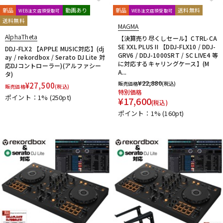
新品
動画あり
新品
送料無料
WEB注文店頭受取可
WEB注文店頭受取可
送料無料
MAGMA
AlphaTheta
【決算売り尽くしセール】CTRL-CA
SE XXL PLUS II 【DDJ-FLX10 / DDJ-
DDJ-FLX2 【APPLE MUSIC対応】(dj
GRV6 / DDJ-1000SRT / SC LIVE4 等
ay / rekordbox / Serato DJ Lite 対
に対応するキャリングケース】(M
応DJコントローラー)(アルファシー
A...
タ)
¥
22,880
販売価格
(税込)
¥
27,500
販売価格
(税込)
特別価格
ポイント：1%
(250pt)
¥
17,600
(税込)
ポイント：1%
(160pt)