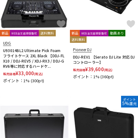
新品
送料無料
新品
動画あり
WEB注文店頭受取可
WEB注文店頭受取可
送料無料
UDG
Pioneer DJ
U93014BL2 Ultimate Pick Foam
フライトケース 2XL Black 【DDJ-FL
DDJ-REV1 【Serato DJ Lite 対応 DJ
X10 / DDJ-REV5 / XDJ-RX3 / DDJ-G
コントローラー】
RV6等に対応するハードケ...
¥
39,600
販売価格
(税込)
¥
33,000
販売価格
(税込)
ポイント：1%
(360pt)
ポイント：1%
(300pt)
ポイント
5%
還元