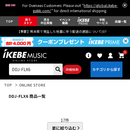
For Overseas Customers: Please visit "
https://global.ikebe-
gakki.com/
" for direct international shipping.
買う
売る
イベント
学割
TOP
店舗一覧
ストア
中古買取
動画
サービス
【重要】熊本県で発生した地震に伴う配送の遅延について(
07月29日
更新)
0
詳細検索
TOP
ONLINE STORE
DDJ-FLX6 商品一覧
エレキギター
アコギ/エレアコ
17
件
更に絞り込む