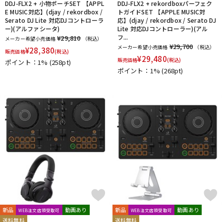
DDJ-FLX2 + 小物ポーチSET 【APPL
DDJ-FLX2 + rekordboxパーフェク
E MUSIC対応】(djay / rekordbox /
トガイドSET 【APPLE MUSIC対
Serato DJ Lite 対応DJコントローラ
応】(djay / rekordbox / Serato DJ
ー)(アルファシータ)
Lite 対応DJコントローラー)(アル
フ...
¥29,810
メーカー希望小売価格
（税込）
¥29,700
メーカー希望小売価格
（税込）
¥
28,380
販売価格
(税込)
¥
29,480
販売価格
(税込)
ポイント：1%
(258pt)
ポイント：1%
(268pt)
新品
動画あり
新品
動画あり
WEB注文店頭受取可
WEB注文店頭受取可
送料無料
送料無料