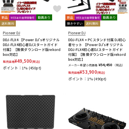
新品
動画あり
新品
動画あり
WEB注文店頭受取可
WEB注文店頭受取可
送料無料
弾きやすい
送料無料
Pioneer DJ
Pioneer DJ
DDJ-FLX4 【Power DJ'sオリジナル
DDJ-FLX4 + PCスタンド付属 DJ初心
DDJ-FLX4初心者DJスタートガイド
者セット 【Power DJ'sオリジナル
付属】【無償ダウンロード版rekord
DDJ-FLX4初心者DJスタートガイド
box対応】
付属】【無償ダウンロード版rekord
box対応】
¥
49,500
販売価格
(税込)
¥54,450
メーカー希望小売価格
（税込）
ポイント：1%
(450pt)
¥
53,900
販売価格
(税込)
ポイント：1%
(490pt)