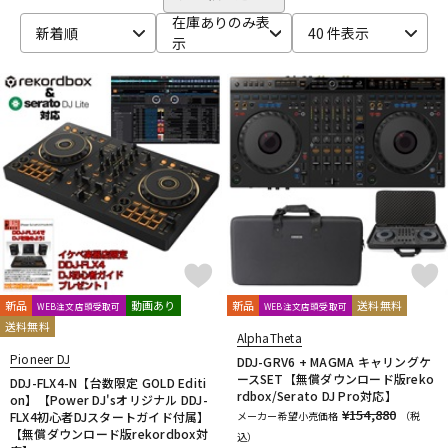
在庫ありのみ表
ベース
ウクレレ
新着順
40 件表示
示
ドラム
パーカッション
キーボード
電子ピアノ
管楽器
その他楽器
新品
動画あり
新品
送料無料
WEB注文店頭受取可
WEB注文店頭受取可
アンプ
エフェクター
送料無料
AlphaTheta
Pioneer DJ
DDJ-GRV6 + MAGMA キャリングケ
ースSET【無償ダウンロード版reko
DDJ-FLX4-N【台数限定 GOLD Editi
DJ機器
DTM
rdbox/Serato DJ Pro対応】
on】【Power DJ'sオリジナル DDJ-
¥154,880
FLX4初心者DJスタートガイド付属】
メーカー希望小売価格
（税
【無償ダウンロード版rekordbox対
込）