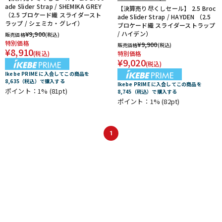
ade Slider Strap / SHEMIKA GREY
【決算売り尽くしセール】 2.5 Broc
（2.5 ブロケード織 スライダースト
ade Slider Strap / HAYDEN （2.5
ラップ / シェミカ・グレイ）
ブロケード織 スライダーストラップ
¥
9,900
/ ハイデン）
販売価格
(税込)
特別価格
¥
9,900
販売価格
(税込)
¥
8,910
(税込)
特別価格
¥
9,020
(税込)
Ikebe PRIME に入会してこの商品を
8,635（税込）で購入する
Ikebe PRIME に入会してこの商品を
ポイント：1%
(81pt)
8,745（税込）で購入する
ポイント：1%
(82pt)
1