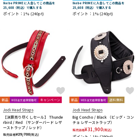
Ikebe PRIME に入会してこの商品を
Ikebe PRIME に入会してこの商品を
DTM オンライン納品
レコーディング機器
25,608（税込）で購入する
25,608（税込）で購入する
ポイント：1%
(240pt)
ポイント：1%
(240pt)
配信/ライブ機器
楽器アクセサリ
中古
ヴィンテージ
新品
キャンペーン
新品
送料無料
WEB注文店頭受取可
WEB注文店頭受取可
Jodi Head Straps
Jodi Head Straps
【決算売り尽くしセール】 Thunde
Big Concho / Black （ビッグ・コン
rbird / Red （サンダーバード レザ
チョ レザーストラップ）
ーストラップ / レッド）
¥
31,900
販売価格
(税込)
¥
29,700
販売価格
(税込)
ポイント：1%
(290pt)