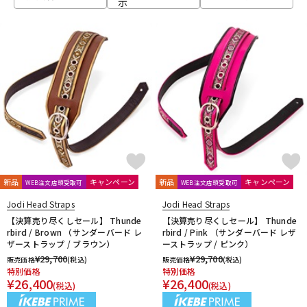
示
ベース
ウクレレ
ドラム
パーカッション
キーボード
電子ピアノ
管楽器
その他楽器
新品
キャンペーン
新品
キャンペーン
WEB注文店頭受取可
WEB注文店頭受取可
Jodi Head Straps
Jodi Head Straps
アンプ
エフェクター
【決算売り尽くしセール】 Thunde
【決算売り尽くしセール】 Thunde
rbird / Brown （サンダーバード レ
rbird / Pink （サンダーバード レザ
ザーストラップ / ブラウン）
ーストラップ / ピンク）
¥
29,700
¥
29,700
販売価格
(税込)
販売価格
(税込)
DJ機器
DTM
特別価格
特別価格
¥
26,400
¥
26,400
(税込)
(税込)