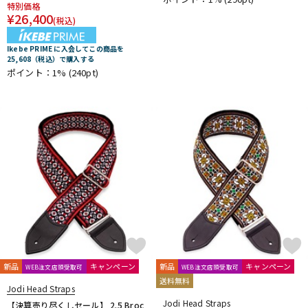
特別価格
¥
26,400
(税込)
Ikebe PRIME に入会してこの商品を
25,608（税込）で購入する
ポイント：1%
(240pt)
新品
キャンペーン
新品
キャンペーン
WEB注文店頭受取可
WEB注文店頭受取可
送料無料
Jodi Head Straps
Jodi Head Straps
【決算売り尽くしセール】 2.5 Broc