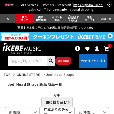
For Overseas Customers: Please visit "
https://global.ikebe-
gakki.com/
" for direct international shipping.
買う
売る
イベント
学割
TOP
店舗一覧
ストア
中古買取
動画
サービス
【重要】熊本県で発生した地震に伴う配送の遅延について(
07月29日
更新)
0
詳細検索
TOP
ONLINE STORE
Jodi Head Straps
Jodi Head Straps 新品 商品一覧
6
件
更に絞り込む
エレキギター
アコギ/エレアコ
在庫ありのみ表
新着順
20 件表示