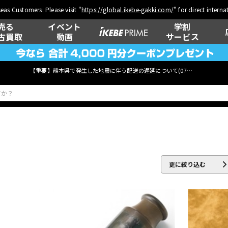
eas Customers: Please visit "
https://global.ikebe-gakki.com/
" for direct intern
売る
イベント
学割
古買取
動画
サービス
【重要】熊本県で発生した地震に伴う配送の遅延について(
07月29日
更新)
ベース
ウクレレ
更に絞り込む
管楽器
その他楽器