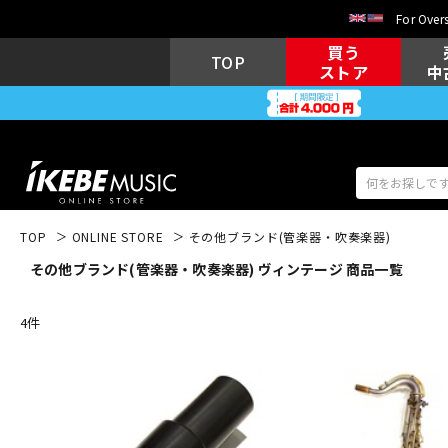
For Overs
買う
TOP
ストア
中
TOP
ONLINE STORE
その他ブランド(管楽器・吹奏楽器)
その他ブランド(管楽器・吹奏楽器) ヴィンテージ 商品一覧
アコギ/エレ
エレキギター
アコ
4
件
キーボード
電子ピアノ