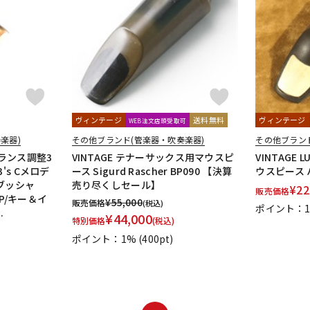
DTM オンラ
レコーディン
イン納品
グ機器
ジ
ヴィンテージ
送料無料
ヴィンテージ
WEB注文店頭受取可
楽器)
その他ブランド(管楽器・吹奏楽器)
その他ブラン
バランス調整3
VINTAGE テナーサックス用マウスピ
VINTAGE
's Cメロデ
ース Sigurd Rascher BP090 【決算
ウスピース 
（ブッシャ
売り尽くしセール】
¥
22
販売価格
SP/キー＆イ
¥
55,000
販売価格
(税込)
ポイント：
.
¥
44,000
特別価格
(税込)
ポイント：1%
(400pt)