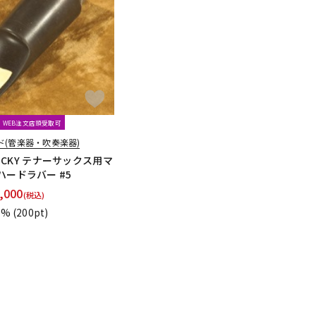
配信/ライブ
楽器アクセサ
機器
リ
WEB注文店頭受取可
ド(管楽器・吹奏楽器)
 LUCKY テナーサックス用マ
ハードラバー #5
,000
(税込)
1%
(200pt)