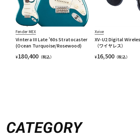
Fender MEX
Xvive
Vintera III Late '60s Stratocaster
XV-U2 Digital Wirele
(Ocean Turquoise/Rosewood)
（ワイヤレス）
180,400
16,500
¥
（税込）
¥
（税込）
CATEGORY