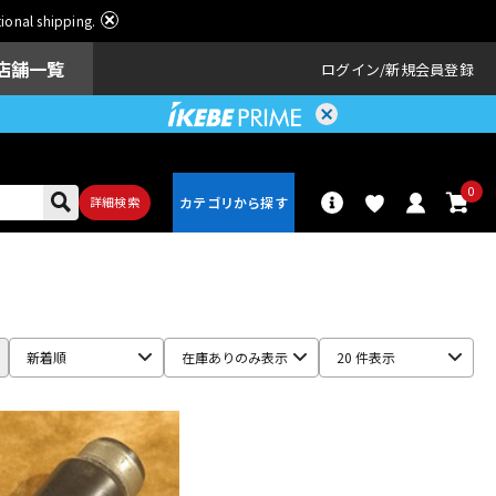
ational shipping.
店舗一覧
ログイン
新規会員登録
0
詳細検索
パーカッショ
ドラム
ン
新着順
在庫ありのみ表示
20 件表示
アンプ
エフェクター