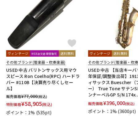
DJ機器
DTM
中古
ヴィンテー
ヴィンテージ
送料無料
ヴィンテージ
送料無料
WEB注文店頭受取可
その他ブランド(管楽器・吹奏楽器)
その他ブランド(管楽器・吹奏
USED 中古 バリトンサックス用マウ
USED 中古 【当店キー
スピース Ron Coelho(RPC) ハードラ
年保証/調整後出荷】1913
バー #110B【決算売り尽くしセー
ィサックス Buescher
ル】
ー） True Tone サテン
ンナーベルGP S/N 174x..
¥
77,000
販売価格
(税込)
¥
396,000
¥
58,905
販売価格
(税込)
特別価格
(税込)
ポイント：1%
(3600pt)
ポイント：1%
(535pt)