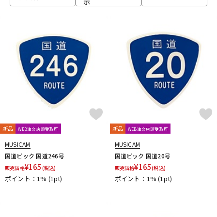
示
ベース
ウクレレ
ドラム
パーカッション
キーボード
電子ピアノ
管楽器
その他楽器
新品
新品
WEB注文店頭受取可
WEB注文店頭受取可
MUSICAM
MUSICAM
アンプ
エフェクター
国道ピック 国道246号
国道ピック 国道20号
¥
165
¥
165
販売価格
(税込)
販売価格
(税込)
ポイント：1%
(1pt)
ポイント：1%
(1pt)
DJ機器
DTM