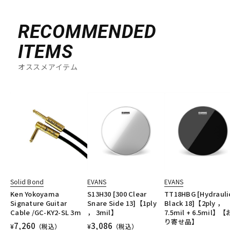
RECOMMENDED
ITEMS
オススメアイテム
Solid Bond
EVANS
EVANS
Ken Yokoyama
S13H30 [300 Clear
TT18HBG [Hydrauli
Signature Guitar
Snare Side 13]【1ply
Black 18]【2ply ，
Cable /GC-KY2-SL 3m
， 3mil】
7.5mil + 6.5mil】
り寄せ品】
7,260
3,086
¥
（税込）
¥
（税込）