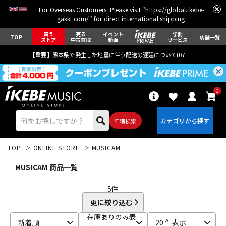
For Overseas Customers: Please visit "
https://global.ikebe-
gakki.com/
" for direct international shipping.
買う
売る
イベント
学割
TOP
店舗一覧
ストア
中古買取
動画
サービス
【重要】熊本県で発生した地震に伴う配送の遅延について(
07月29日
更新)
0
詳細検索
TOP
ONLINE STORE
MUSICAM
MUSICAM 商品一覧
5
件
更に絞り込む
エレキギター
アコギ/エレアコ
在庫ありのみ表
新着順
20 件表示