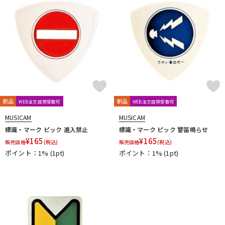
DTM オンライン納品
レコーディング機器
配信/ライブ機器
楽器アクセサリ
中古
ヴィンテージ
新品
新品
WEB注文店頭受取可
WEB注文店頭受取可
MUSICAM
MUSICAM
標識・マーク ピック 進入禁止
標識・マーク ピック 警笛鳴らせ
¥
165
¥
165
販売価格
(税込)
販売価格
(税込)
ポイント：1%
(1pt)
ポイント：1%
(1pt)