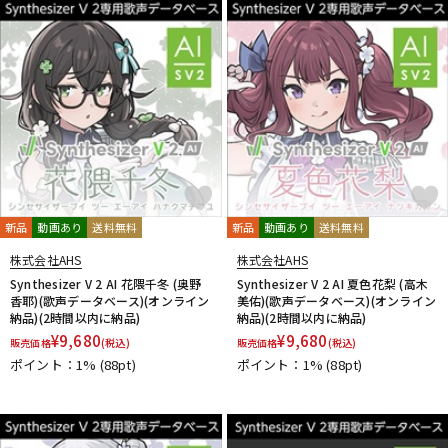
新品
動画あり
送料無料
新品
動画あり
送料無料
株式会社AHS
株式会社AHS
Synthesizer V 2 AI 花隈千冬 (奥野
Synthesizer V 2 AI 夏色花梨 (高木
香耶)(歌声データベース)(オンライン
美佑)(歌声データベース)(オンライン
納品)(2時間以内に納品)
納品)(2時間以内に納品)
¥
9,680
¥
9,680
販売価格
(税込)
販売価格
(税込)
ポイント：1%
(88pt)
ポイント：1%
(88pt)