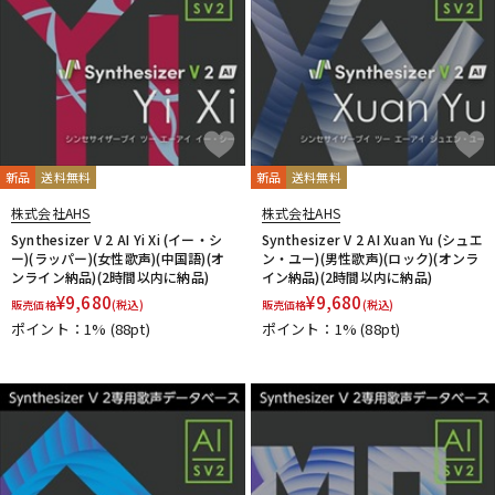
新品
送料無料
新品
送料無料
株式会社AHS
株式会社AHS
Synthesizer V 2 AI Yi Xi (イー・シ
Synthesizer V 2 AI Xuan Yu (シュエ
ー)(ラッパー)(女性歌声)(中国語)(オ
ン・ユー)(男性歌声)(ロック)(オンラ
ンライン納品)(2時間以内に納品)
イン納品)(2時間以内に納品)
¥
9,680
¥
9,680
販売価格
(税込)
販売価格
(税込)
ポイント：1%
(88pt)
ポイント：1%
(88pt)