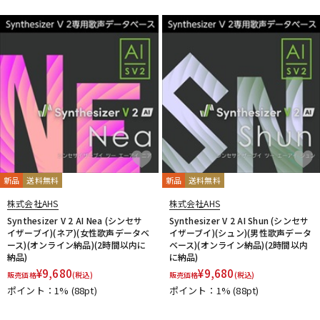
DTM オンライン納品
レコーディング機器
配信/ライブ機器
楽器アクセサリ
中古
ヴィンテージ
新品
送料無料
新品
送料無料
株式会社AHS
株式会社AHS
Synthesizer V 2 AI Nea (シンセサ
Synthesizer V 2 AI Shun (シンセサ
イザーブイ)(ネア)(女性歌声データベ
イザーブイ)(シュン)(男性歌声データ
ース)(オンライン納品)(2時間以内に
ベース)(オンライン納品)(2時間以内
納品)
に納品)
¥
9,680
¥
9,680
販売価格
(税込)
販売価格
(税込)
ポイント：1%
(88pt)
ポイント：1%
(88pt)