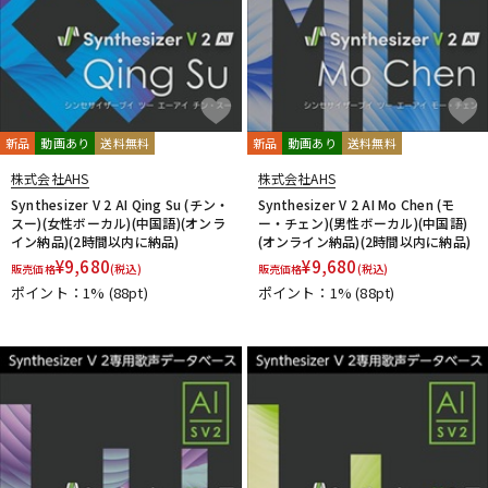
新品
動画あり
送料無料
新品
動画あり
送料無料
株式会社AHS
株式会社AHS
Synthesizer V 2 AI Qing Su (チン・
Synthesizer V 2 AI Mo Chen (モ
スー)(女性ボーカル)(中国語)(オンラ
ー・チェン)(男性ボーカル)(中国語)
イン納品)(2時間以内に納品)
(オンライン納品)(2時間以内に納品)
¥
9,680
¥
9,680
販売価格
(税込)
販売価格
(税込)
ポイント：1%
(88pt)
ポイント：1%
(88pt)