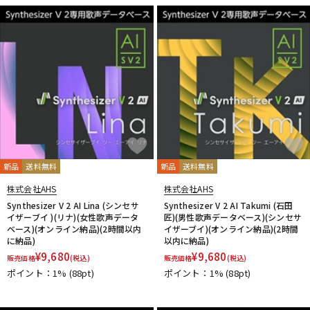
新品
送料無料
新品
送料無料
株式会社AHS
株式会社AHS
Synthesizer V 2 AI Lina (シンセサ
Synthesizer V 2 AI Takumi (石田
イザーブイ )(リナ)(女性歌声データ
匠)(男性歌声データベース)(シンセサ
ベース)(オンライン納品)(2時間以内
イザーブイ)(オンライン納品)(2時間
に納品)
以内に納品)
¥
9,680
¥
9,680
販売価格
(税込)
販売価格
(税込)
ポイント：1%
(88pt)
ポイント：1%
(88pt)