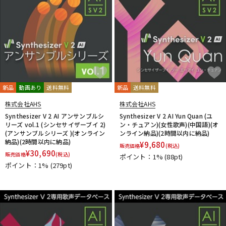
新品
動画あり
送料無料
新品
送料無料
株式会社AHS
株式会社AHS
Synthesizer V 2 AI アンサンブルシ
Synthesizer V 2 AI Yun Quan (ユ
リーズ vol.1 (シンセサイザーブイ 2)
ン・チュアン)(女性歌声)(中国語)(オ
(アンサンブルシリーズ )(オンライン
ンライン納品)(2時間以内に納品)
納品)(2時間以内に納品)
¥
9,680
販売価格
(税込)
¥
30,690
販売価格
(税込)
ポイント：1%
(88pt)
ポイント：1%
(279pt)