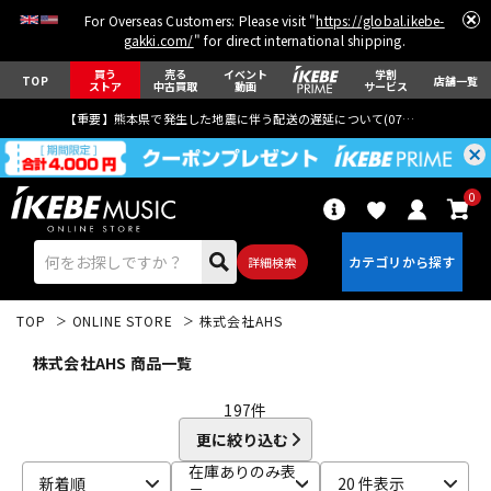
For Overseas Customers: Please visit "
https://global.ikebe-
gakki.com/
" for direct international shipping.
買う
売る
イベント
学割
TOP
店舗一覧
ストア
中古買取
動画
サービス
【重要】熊本県で発生した地震に伴う配送の遅延について(
07月29日
更新)
0
詳細検索
TOP
ONLINE STORE
株式会社AHS
株式会社AHS 商品一覧
197
件
更に絞り込む
エレキギター
アコギ/エレアコ
在庫ありのみ表
新着順
20 件表示