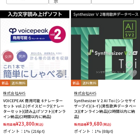
示
ベース
ウクレレ
ドラム
パーカッション
キーボード
電子ピアノ
管楽器
その他楽器
新品
送料無料
新品
送料無料
株式会社AHS
株式会社AHS
アンプ
エフェクター
VOICEPEAK 商用可能 6ナレーター
Synthesizer V 2 AI Toi (シンセサイ
セット vol.2 (ボイスピーク)(ナレー
ザーブイ)(トイ)(男性歌声データベー
ターセット)(読み上げソフト)(オンラ
ス)(オンライン納品)(2時間以内に納
イン納品)(2時間以内に納品)
品)
DJ機器
DTM
¥
23,800
¥
9,680
販売価格
(税込)
販売価格
(税込)
ポイント：1%
(216pt)
ポイント：1%
(88pt)