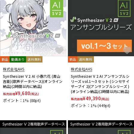
新品
動画あり
送料無料
新品
送料無料
株式会社AHS
株式会社AHS
Synthesizer V 2 AI 小春六花 (青山
Synthesizer V 2 AI アンサンブルシ
吉能)(歌声データベース)(オンライン
リーズ vol.1～3 セット (シンセサイ
納品)(2時間以内に納品)
ザーブイ 2)(アンサンブルシリーズ )
(オンライン納品)(2時間以内に納品)
¥
9,680
販売価格
(税込)
¥
49,390
販売価格
(税込)
ポイント：1%
(88pt)
ポイント：1%
(449pt)