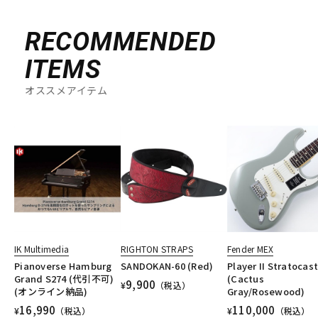
RECOMMENDED
ITEMS
オススメアイテム
IK Multimedia
RIGHTON STRAPS
Fender MEX
Pianoverse Hamburg
SANDOKAN-60 (Red)
Player II Stratocas
Grand S274 (代引不可)
(Cactus
9,900
¥
（税込）
(オンライン納品)
Gray/Rosewood)
16,990
110,000
¥
（税込）
¥
（税込）