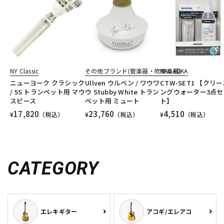
NY Classic
その他ブランド(管楽器・吹奏楽器)
NAGAOKA
ニューヨーク クラシック
Ullven ウルベン / ワウワ
CTW-SET1 【クリ
/ 5S トランペット用 マウ
ウ Stubby White トラン
ングウォーター3点セ
スピース
ペット用 ミュート
ト】
17,820
23,760
4,510
¥
（税込）
¥
（税込）
¥
（税込）
CATEGORY
エレキギター
アコギ/エレアコ