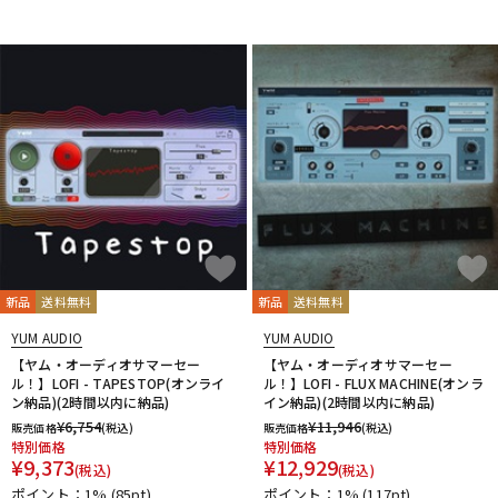
DTM オンライン納品
レコーディング機器
配信/ライブ機器
楽器アクセサリ
中古
ヴィンテージ
新品
送料無料
新品
送料無料
YUM AUDIO
YUM AUDIO
【ヤム・オーディオサマーセー
【ヤム・オーディオサマーセー
ル！】LOFI - TAPESTOP(オンライ
ル！】LOFI - FLUX MACHINE(オンラ
ン納品)(2時間以内に納品)
イン納品)(2時間以内に納品)
¥
6,754
¥
11,946
販売価格
(税込)
販売価格
(税込)
特別価格
特別価格
¥
9,373
¥
12,929
(税込)
(税込)
ポイント：1%
(85pt)
ポイント：1%
(117pt)