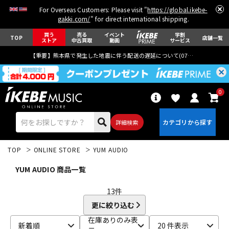
For Overseas Customers: Please visit "
https://global.ikebe-
gakki.com/
" for direct international shipping.
買う
売る
イベント
学割
TOP
店舗一覧
ストア
中古買取
動画
サービス
【重要】熊本県で発生した地震に伴う配送の遅延について(
07月29日
更新)
0
詳細検索
TOP
ONLINE STORE
YUM AUDIO
YUM AUDIO 商品一覧
13
件
更に絞り込む
エレキギター
アコギ/エレアコ
在庫ありのみ表
新着順
20 件表示