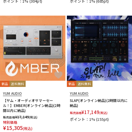
ポイント：1%
(304pt)
ポイント：1%
(685pt)
新品
送料無料
新品
送料無料
YUM AUDIO
YUM AUDIO
【ヤム・オーディオサマーセー
SLAP(オンライン納品)(2時間以内に
ル！】EMBER(オンライン納品)(2時
納品)
間以内に納品)
¥
17,149
販売価格
(税込)
¥
17,149
販売価格
(税込)
ポイント：1%
(155pt)
特別価格
¥
15,305
(税込)