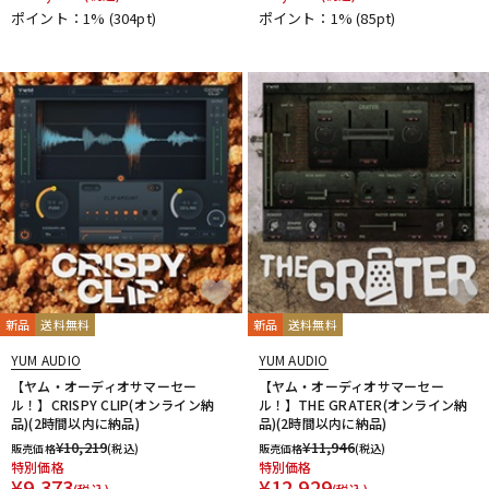
ポイント：1%
(304pt)
ポイント：1%
(85pt)
新品
送料無料
新品
送料無料
YUM AUDIO
YUM AUDIO
【ヤム・オーディオサマーセー
【ヤム・オーディオサマーセー
ル！】CRISPY CLIP(オンライン納
ル！】THE GRATER(オンライン納
品)(2時間以内に納品)
品)(2時間以内に納品)
¥
10,219
¥
11,946
販売価格
(税込)
販売価格
(税込)
特別価格
特別価格
¥
9,373
¥
12,929