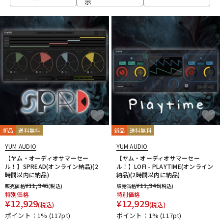
示
ベース
ウクレレ
ドラム
パーカッション
キーボード
電子ピアノ
管楽器
その他楽器
新品
送料無料
新品
送料無料
YUM AUDIO
YUM AUDIO
アンプ
エフェクター
【ヤム・オーディオサマーセー
【ヤム・オーディオサマーセー
ル！】SPREAD(オンライン納品)(2
ル！】LOFI - PLAYTIME(オンライン
時間以内に納品)
納品)(2時間以内に納品)
¥
11,946
¥
11,946
販売価格
(税込)
販売価格
(税込)
DJ機器
DTM
特別価格
特別価格
¥
12,929
¥
12,929
(税込)
(税込)
ポイント：1%
(117pt)
ポイント：1%
(117pt)