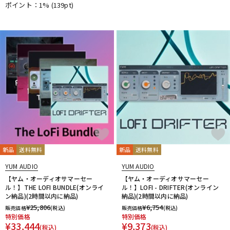
ポイント：1%
(139pt)
新品
送料無料
新品
送料無料
YUM AUDIO
YUM AUDIO
【ヤム・オーディオサマーセー
【ヤム・オーディオサマーセー
ル！】THE LOFI BUNDLE(オンライ
ル！】LOFI - DRIFTER(オンライン
ン納品)(2時間以内に納品)
納品)(2時間以内に納品)
¥
25,806
¥
6,754
販売価格
(税込)
販売価格
(税込)
特別価格
特別価格
¥
33,444
¥
9,373
(税込)
(税込)