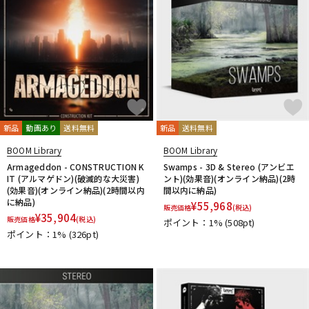
新品
動画あり
送料無料
新品
送料無料
BOOM Library
BOOM Library
Armageddon - CONSTRUCTION K
Swamps - 3D & Stereo (アンビエ
IT (アルマゲドン)(破滅的な大災害)
ント)(効果音)(オンライン納品)(2時
(効果音)(オンライン納品)(2時間以内
間以内に納品)
に納品)
¥
55,968
販売価格
(税込)
¥
35,904
販売価格
(税込)
ポイント：1%
(508pt)
ポイント：1%
(326pt)