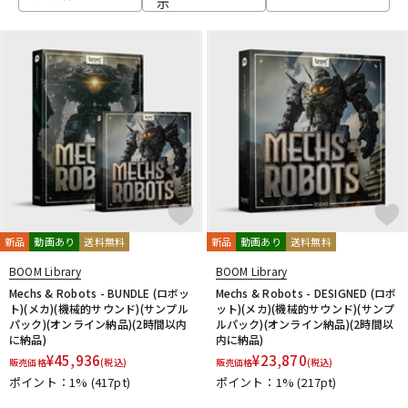
示
ベース
ウクレレ
ドラム
パーカッション
キーボード
電子ピアノ
管楽器
その他楽器
新品
動画あり
送料無料
新品
動画あり
送料無料
BOOM Library
BOOM Library
アンプ
エフェクター
Mechs & Robots - BUNDLE (ロボッ
Mechs & Robots - DESIGNED (ロボ
ト)(メカ)(機械的サウンド)(サンプル
ット)(メカ)(機械的サウンド)(サンプ
パック)(オンライン納品)(2時間以内
ルパック)(オンライン納品)(2時間以
に納品)
内に納品)
DJ機器
DTM
¥
45,936
¥
23,870
販売価格
(税込)
販売価格
(税込)
ポイント：1%
(417pt)
ポイント：1%
(217pt)