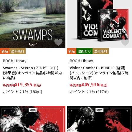
新品
送料無料
新品
動画あり
送料無料
BOOM Library
BOOM Library
Swamps - Stereo (アンビエント)
Violent Combat - BUNDLE (格闘)
(効果音)(オンライン納品)(2時間以内
(バトルシーン)(オンライン納品)(2時
に納品)
間以内に納品)
¥
19,855
¥
45,936
販売価格
(税込)
販売価格
(税込)
ポイント：1%
(180pt)
ポイント：1%
(417pt)