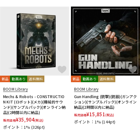
DTM オンライン納品
レコーディング機器
配信/ライブ機器
楽器アクセサリ
中古
ヴィンテージ
新品
動画あり
送料無料
新品
動画あり
送料無料
BOOM Library
BOOM Library
Mechs & Robots - CONSTRUCTIO
Gun Handling (銃撃)(銃器)(ガンアク
N KIT (ロボット)(メカ)(機械的サウ
ション)(サンプルパック)(オンライン
ンド)(サンプルパック)(オンライン納
納品)(2時間以内に納品)
品)(2時間以内に納品)
¥
15,851
販売価格
(税込)
¥
35,904
販売価格
(税込)
ポイント：1%
(144pt)
ポイント：1%
(326pt)