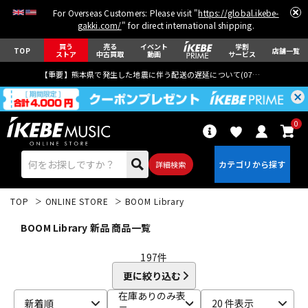
For Overseas Customers: Please visit "
https://global.ikebe-
gakki.com/
" for direct international shipping.
買う
売る
イベント
学割
TOP
店舗一覧
ストア
中古買取
動画
サービス
【重要】熊本県で発生した地震に伴う配送の遅延について(
07月29日
更新)
0
詳細検索
TOP
ONLINE STORE
BOOM Library
BOOM Library 新品 商品一覧
197
件
更に絞り込む
エレキギター
アコギ/エレアコ
在庫ありのみ表
新着順
20 件表示