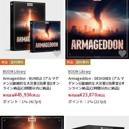
新品
送料無料
新品
送料無料
BOOM Library
BOOM Library
Armageddon - BUNDLE (アルマゲ
Armageddon - DESIGNED (アルマ
ドン)(破滅的な大災害)(効果音)(オン
ゲドン)(破滅的な大災害)(効果音)(オ
ライン納品)(2時間以内に納品)
ンライン納品)(2時間以内に納品)
¥
45,936
¥
23,870
販売価格
(税込)
販売価格
(税込)
ポイント：1%
(417pt)
ポイント：1%
(217pt)