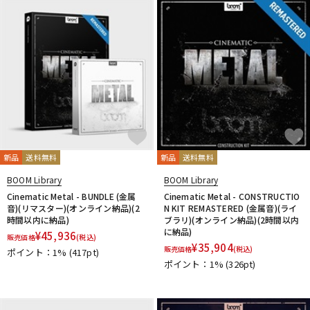
新品
送料無料
新品
送料無料
BOOM Library
BOOM Library
Cinematic Metal - BUNDLE (金属
Cinematic Metal - CONSTRUCTIO
音)(リマスター)(オンライン納品)(2
N KIT REMASTERED (金属音)(ライ
時間以内に納品)
ブラリ)(オンライン納品)(2時間以内
に納品)
¥
45,936
販売価格
(税込)
¥
35,904
販売価格
(税込)
ポイント：1%
(417pt)
ポイント：1%
(326pt)