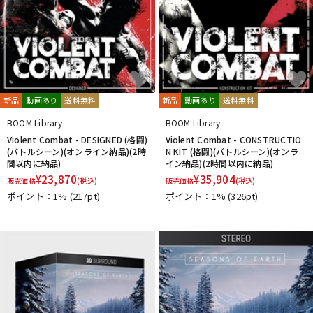
新品
動画あり
送料無料
新品
動画あり
送料無料
BOOM Library
BOOM Library
Violent Combat - DESIGNED (格闘)
Violent Combat - CONSTRUCTIO
(バトルシーン)(オンライン納品)(2時
N KIT (格闘)(バトルシーン)(オンラ
間以内に納品)
イン納品)(2時間以内に納品)
¥
23,870
¥
35,904
販売価格
(税込)
販売価格
(税込)
ポイント：1%
(217pt)
ポイント：1%
(326pt)