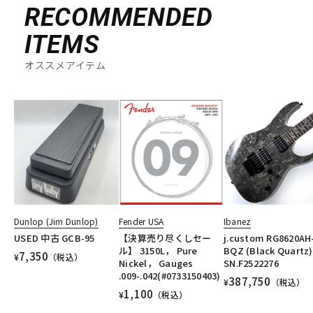
RECOMMENDED
ITEMS
オススメアイテム
Dunlop (Jim Dunlop)
Fender USA
Ibanez
USED 中古 GCB-95
【決算売り尽くしセー
j.custom RG8620AH
ル】 3150L， Pure
BQZ (Black Quartz)
7,350
¥
（税込）
Nickel， Gauges
SN.F2522276
.009-.042(#0733150403)
387,750
¥
（税込）
1,100
¥
（税込）