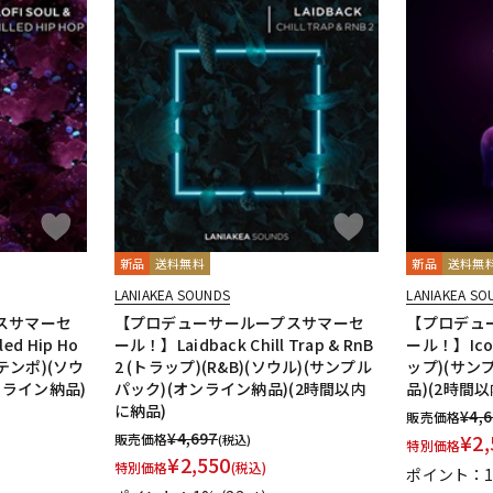
新品
送料無料
新品
送料無
LANIAKEA SOUNDS
LANIAKEA SO
スサマーセ
【プロデューサーループスサマーセ
【プロデュ
led Hip Ho
ール！】Laidback Chill Trap & RnB
ール！】Ico
テンポ)(ソウ
2 (トラップ)(R&B)(ソウル)(サンプル
ップ)(サン
ンライン納品)
パック)(オンライン納品)(2時間以内
品)(2時間
に納品)
¥
4,
販売価格
¥
4,697
¥
2,
販売価格
(税込)
特別価格
¥
2,550
特別価格
(税込)
ポイント：