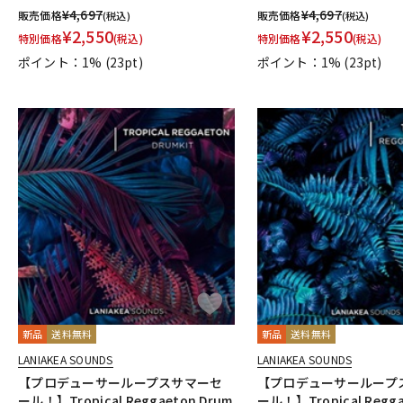
¥
4,697
¥
4,697
販売価格
販売価格
(税込)
(税込)
¥
2,550
¥
2,550
特別価格
(税込)
特別価格
(税込)
ポイント：1%
(23pt)
ポイント：1%
(23pt)
新品
送料無料
新品
送料無料
LANIAKEA SOUNDS
LANIAKEA SOUNDS
【プロデューサーループスサマーセ
【プロデューサーループ
ール！】Tropical Reggaeton Drum
ール！】Tropical Regga