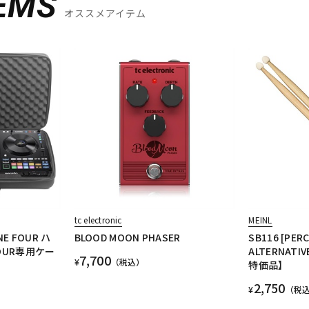
EMS
オススメアイテム
tc electronic
MEINL
ANE FOUR ハ
BLOOD MOON PHASER
SB116 [PER
FOUR専用ケー
ALTERNATI
7,700
¥
（税込）
特価品】
2,750
¥
（税