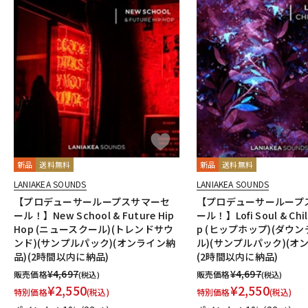
新品
送料無料
新品
送料無料
LANIAKEA SOUNDS
LANIAKEA SOUNDS
【プロデューサーループスサマーセ
【プロデューサーループ
ール！】New School & Future Hip
ール！】Lofi Soul & Chil
Hop (ニュースクール)(トレンドサウ
p (ヒップホップ)(ダウン
ンド)(サンプルパック)(オンライン納
ル)(サンプルパック)(オ
品)(2時間以内に納品)
(2時間以内に納品)
¥
4,697
¥
4,697
販売価格
販売価格
(税込)
(税込)
¥
2,550
¥
2,550
特別価格
(税込)
特別価格
(税込)