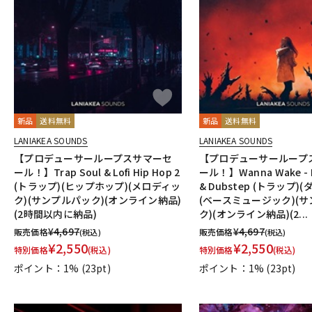
DJ機器
DTM
中古
ヴィンテー
新品
送料無料
新品
送料無料
LANIAKEA SOUNDS
LANIAKEA SOUNDS
【プロデューサーループスサマーセ
【プロデューサーループ
ール！】Trap Soul & Lofi Hip Hop 2
ール！】Wanna Wake - D
(トラップ)(ヒップホップ)(メロディッ
& Dubstep (トラップ)
ク)(サンプルパック)(オンライン納品)
(ベースミュージック)(
(2時間以内に納品)
ク)(オンライン納品)(2...
¥
4,697
¥
4,697
販売価格
販売価格
(税込)
(税込)
¥
2,550
¥
2,550
特別価格
(税込)
特別価格
(税込)
ポイント：1%
(23pt)
ポイント：1%
(23pt)