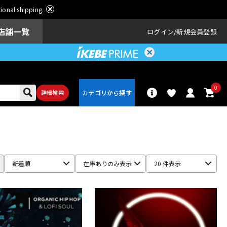
ational shipping.
店舗一覧
ログイン
新規会員登録
0
詳細検索
パーカッショ
ドラム
ン
新着順
在庫ありのみ表示
20 件表示
アンプ
エフェクター