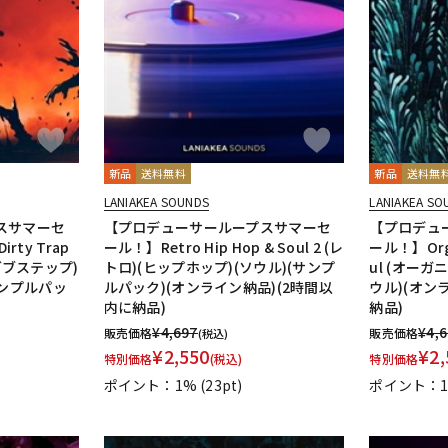
DTM オンラ
レコーディン
イン納品
グ機器
ジ
新品
送料無料
新品
送料無
LANIAKEA SOUNDS
LANIAKEA SO
スサマーセ
【プロデューサーループスサマーセ
【プロデュ
irty Trap
ール！】Retro Hip Hop & Soul 2 (レ
ール！】Organ
(ダブステップ)
トロ)(ヒップホップ)(ソウル)(サンプ
ul (オーガ
サンプルパッ
ルパック)(オンライン納品)(2時間以
ウル)(オン
内に納品)
納品)
¥
4,697
¥
4,
販売価格
販売価格
(税込)
¥
2,550
¥
2,
特別価格
(税込)
特別価格
ポイント：1%
(23pt)
ポイント：