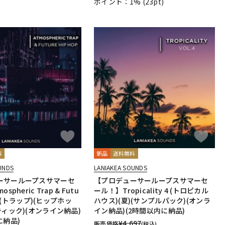
ポイント：1%
(23pt)
料
新品
送料無料
UNDS
LANIAKEA SOUNDS
ーサーループスサマーセ
【プロデューサーループスサマーセ
pheric Trap & Futu
ール！】Tropicality 4 (トロピカル
op (トラップ)(ヒップホッ
ハウス)(夏)(サンプルパック)(オンラ
ティック)(オンライン納品)
イン納品)(2時間以内に納品)
に納品)
¥
4,697
販売価格
(税込)