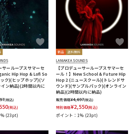
配信/ライブ
楽器アクセサ
機器
リ
料
新品
送料無料
UNDS
LANIAKEA SOUNDS
ーサーループスサマーセ
【プロデューサーループスサマーセ
ic Hip Hop & Lofi So
ール！】New School & Future Hip
ニック)(ヒップホップ)(ソ
Hop 2 (ニュースクール)(トレンドサ
ライン納品)(2時間以内に
ウンド)(サンプルパック)(オンライン
納品)(2時間以内に納品)
697
¥
4,697
販売価格
(税込)
(税込)
550
¥
2,550
(税込)
特別価格
(税込)
1%
(23pt)
ポイント：1%
(23pt)