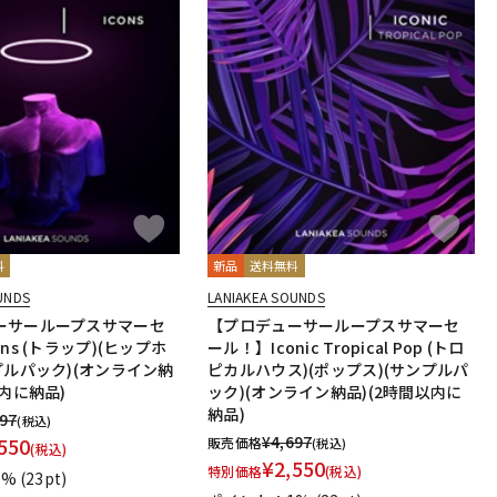
料
新品
送料無料
UNDS
LANIAKEA SOUNDS
ーサーループスサマーセ
【プロデューサーループスサマーセ
ns (トラップ)(ヒップホ
ール！】Iconic Tropical Pop (トロ
プルパック)(オンライン納
ピカルハウス)(ポップス)(サンプルパ
以内に納品)
ック)(オンライン納品)(2時間以内に
納品)
697
(税込)
¥
4,697
550
販売価格
(税込)
(税込)
¥
2,550
特別価格
(税込)
1%
(23pt)