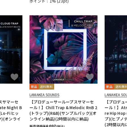
ポイント：1%
(23pt)
新品
送料無料
新品
送料無
LANIAKEA SOUNDS
LANIAKEA SO
スサマーセ
【プロデューサーループスサマーセ
【プロデュ
te Night B
ール！】Chill Trap & Melodic RnB 2
ール！】Atmos
Lo-Fiヒッ
(トラップ)(R&B)(サンプルパック)(オ
re Hip H
)(オンライ
ンライン納品)(2時間以内に納品)
プ)(ヒプノ
(2時間以内
¥
4,697
販売価格
(税込)