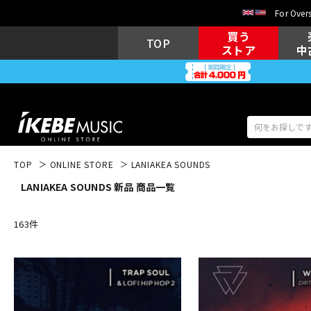
For Overs
買う
TOP
ストア
中
TOP
ONLINE STORE
LANIAKEA SOUNDS
LANIAKEA SOUNDS 新品 商品一覧
アコギ/エレ
エレキギター
アコ
163
件
キーボード
電子ピアノ