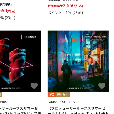
697
¥
2,550
(税込)
特別価格
(税込)
550
(税込)
ポイント：1%
(23pt)
1%
(23pt)
料
新品
送料無料
UNDS
LANIAKEA SOUNDS
ーサーループスサマーセ
【プロデューサーループスサマーセ
ns 2 (トラップ)(ヒップホ
ール！】Atmospheric Trap & Lofi H