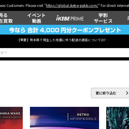
eas Customers: Please visit "
https://global.ikebe-gakki.com/
" for direct intern
売る
イベント
学割
古買取
動画
サービス
【重要】熊本県で発生した地震に伴う配送の遅延について(
07月29日
更新)
ベース
ウクレレ
更に絞り込む
管楽器
その他楽器