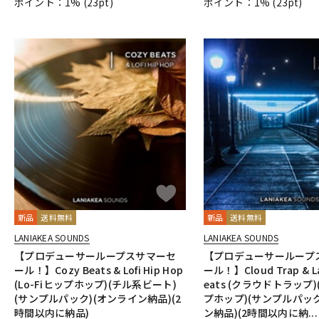
ポイント：1%
(23pt)
ポイント：1%
(23pt)
新品
送料無料
新品
送料無料
LANIAKEA SOUNDS
LANIAKEA SOUNDS
【プロデューサーループスサマーセ
【プロデューサーループ
ール！】Cozy Beats & Lofi Hip Hop
ール！】Cloud Trap & La
(Lo-Fiヒップホップ)(チル系ビート)
eats (クラウドトラップ)(
(サンプルパック)(オンライン納品)(2
プホップ)(サンプルパック
時間以内に納品)
ン納品)(2時間以内に納...