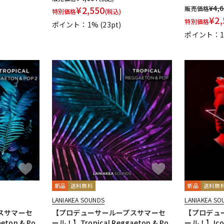
¥
4,
¥
2,550
販売価格
特別価格
(税込)
¥
2,
特別価格
ポイント：1%
(23pt)
ポイント：
新品
送料無料
新品
送料無
LANIAKEA SOUNDS
LANIAKEA SO
スサマーセ
【プロデューサーループスサマーセ
【プロデュ
eton & Po
ール！】Tropical Reggaeton & Po
ール！】Ico