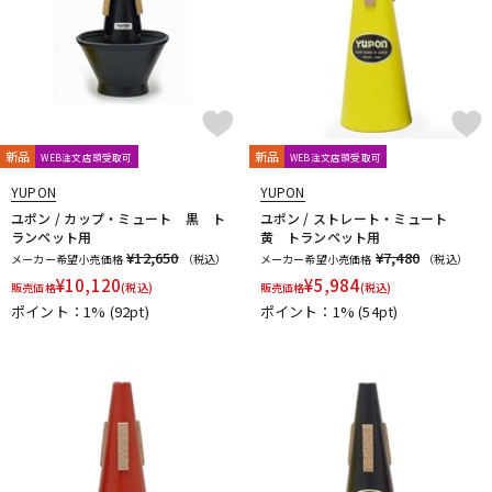
新品
新品
WEB注文店頭受取可
WEB注文店頭受取可
YUPON
YUPON
ユポン / カップ・ミュート 黒 ト
ユポン / ストレート・ミュート
ランペット用
黄 トランペット用
¥12,650
¥7,480
メーカー希望小売価格
（税込）
メーカー希望小売価格
（税込）
¥
10,120
¥
5,984
販売価格
(税込)
販売価格
(税込)
ポイント：1%
(92pt)
ポイント：1%
(54pt)