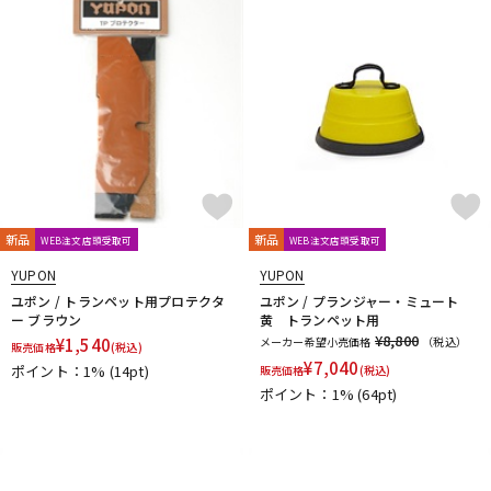
DTM オンライン納品
レコーディング機器
配信/ライブ機器
楽器アクセサリ
中古
ヴィンテージ
新品
新品
WEB注文店頭受取可
WEB注文店頭受取可
YUPON
YUPON
ユポン / トランペット用プロテクタ
ユポン / プランジャー・ミュート
ー ブラウン
黄 トランペット用
¥8,800
¥
1,540
メーカー希望小売価格
（税込）
販売価格
(税込)
¥
7,040
ポイント：1%
(14pt)
販売価格
(税込)
ポイント：1%
(64pt)