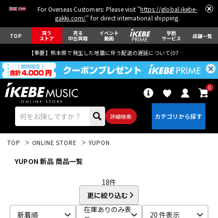
For Overseas Customers: Please visit "
https://global.ikebe-
gakki.com/
" for direct international shipping.
買う
売る
イベント
学割
TOP
店舗一覧
ストア
中古買取
動画
サービス
【重要】熊本県で発生した地震に伴う配送の遅延について(
07月29日
更新)
0
詳細検索
TOP
ONLINE STORE
YUPON
YUPON 新品 商品一覧
18
件
更に絞り込む
エレキギター
アコギ/エレアコ
在庫ありのみ表
新着順
20 件表示