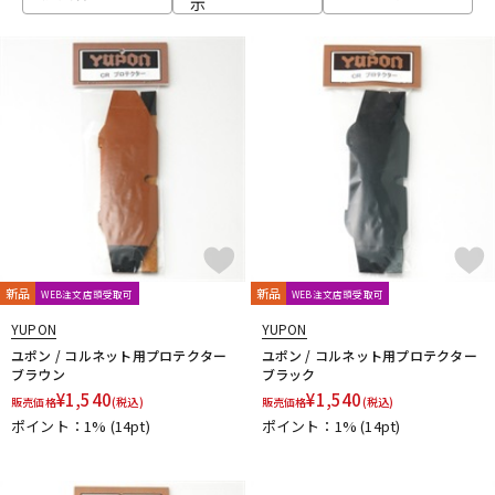
示
ベース
ウクレレ
ドラム
パーカッション
キーボード
電子ピアノ
管楽器
その他楽器
新品
新品
WEB注文店頭受取可
WEB注文店頭受取可
YUPON
YUPON
アンプ
エフェクター
ユポン / コルネット用プロテクター
ユポン / コルネット用プロテクター
ブラウン
ブラック
¥
1,540
¥
1,540
販売価格
(税込)
販売価格
(税込)
ポイント：1%
(14pt)
ポイント：1%
(14pt)
DJ機器
DTM