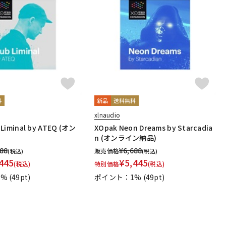
料
新品
送料無料
xlnaudio
 Liminal by ATEQ (オン
XOpak Neon Dreams by Starcadia
n (オンライン納品)
688
¥
6,688
販売価格
(税込)
(税込)
445
¥
5,445
(税込)
特別価格
(税込)
1%
(49pt)
ポイント：1%
(49pt)