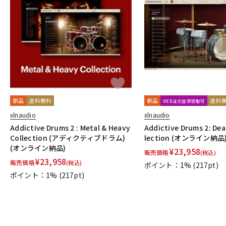
新品
送料無料
新品
送料
WEB注文店頭受取可
xlnaudio
xlnaudio
Addictive Drums 2 : Metal & Heavy
Addictive Drums 2: Dea
Collection (アディクティブドラム)
lection (オンライン納品
(オンライン納品)
¥
23,958
販売価格
(税込)
¥
23,958
販売価格
(税込)
ポイント：1%
(217pt)
ポイント：1%
(217pt)