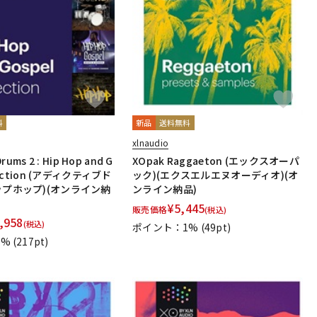
配信/ライブ
楽器アクセサ
機器
リ
料
新品
送料無料
xlnaudio
Drums 2 : Hip Hop and G
XOpak Raggaeton (エックスオーパ
llection (アディクティブド
ック)(エクスエルエヌオーディオ)(オ
ップホップ)(オンライン納
ンライン納品)
¥
5,445
販売価格
(税込)
,958
(税込)
ポイント：1%
(49pt)
1%
(217pt)