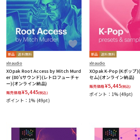
DJ機器
DTM
中古
ヴィンテー
新品
送料無料
新品
送料無料
xlnaudio
xlnaudio
XOpak Root Access by Mitch Murd
XOpak K-Pop (Kポッ
er (80’sサウンド)(レトロフューチャ
セム)(オンライン納品)
ー)(オンライン納品)
¥
5,445
販売価格
(税込)
¥
5,445
販売価格
(税込)
ポイント：1%
(49pt)
ポイント：1%
(49pt)