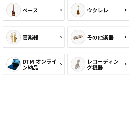
ベース
ウクレレ
管楽器
その他楽器
DTM オンライ
レコーディン
ン納品
グ機器