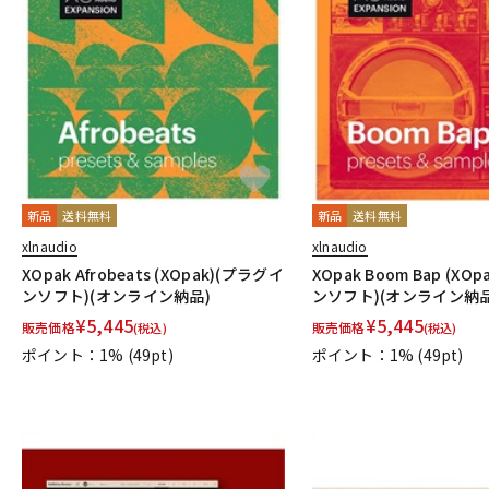
新品
送料無料
新品
送料無料
xlnaudio
xlnaudio
XOpak Afrobeats (XOpak)(プラグイ
XOpak Boom Bap (XO
ンソフト)(オンライン納品)
ンソフト)(オンライン納品
¥
5,445
¥
5,445
販売価格
販売価格
(税込)
(税込)
ポイント：1%
(49pt)
ポイント：1%
(49pt)