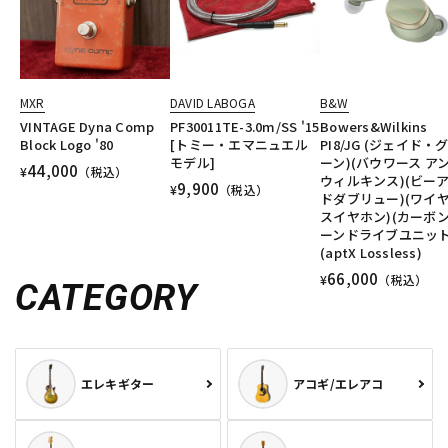
MXR
DAVID LABOGA
B&W
VINTAGE Dyna Comp
PF30011TE-3.0m/SS '15
Bowers&Wilkins
Block Logo '80
[トミー・エマニュエル
PI8/JG (ジェイド・
モデル]
ーン)(バウワース ア
44,000
¥
（税込）
ウィルキンス)(ビー
9,900
¥
（税込）
ドダブリュー)(ワイ
スイヤホン)(カーボ
ーンドライブユニット
(aptX Lossless)
66,000
¥
（税込）
CATEGORY
エレキギター
アコギ/エレアコ