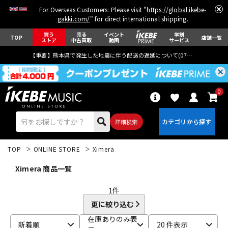
For Overseas Customers: Please visit "
https://global.ikebe-
gakki.com/
" for direct international shipping.
買う
売る
イベント
学割
TOP
店舗一覧
ストア
中古買取
動画
サービス
【重要】熊本県で発生した地震に伴う配送の遅延について(
07月29日
更新)
0
詳細検索
TOP
ONLINE STORE
Ximera
Ximera 商品一覧
1
件
更に絞り込む
エレキギター
アコギ/エレアコ
在庫ありのみ表
新着順
20 件表示