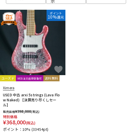
示
ベース
ウクレレ
ポイント
10%
還元
ドラム
パーカッション
キーボード
電子ピアノ
管楽器
その他楽器
ユーズド
送料無料
WEB注文店頭受取可
Ximera
アンプ
エフェクター
USED 中古 arxi 5strings (Lava Flo
w Naked) 【決算売り尽くしセー
ル】
¥
398,000
販売価格
(税込)
DJ機器
DTM
特別価格
¥
368,000
(税込)
ポイント：10%
(33454pt)