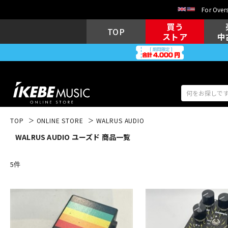
For Overs
買う
TOP
ストア
中
TOP
ONLINE STORE
WALRUS AUDIO
WALRUS AUDIO ユーズド 商品一覧
アコギ/エレ
エレキギター
アコ
5
件
キーボード
電子ピアノ