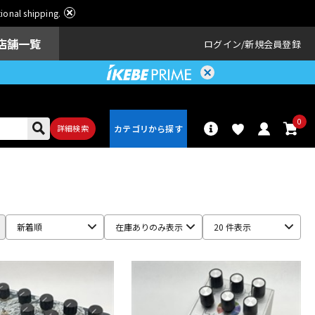
ational shipping.
店舗一覧
ログイン
新規会員登録
0
詳細検索
パーカッショ
ドラム
ン
新着順
在庫ありのみ表示
20 件表示
アンプ
エフェクター