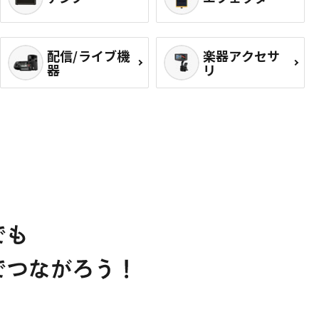
配信/ライブ機
楽器アクセサ
器
リ