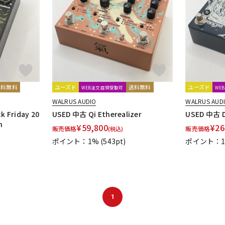
DTM オンラ
レコーディン
イン納品
グ機器
ジ
送料無料
ユーズド
送料無料
ユーズド
WEB注文店頭受取可
WE
WALRUS AUDIO
WALRUS AUD
 Friday 20
USED 中古 Qi Etherealizer
USED 中古 D
n
¥
59,800
¥
26
販売価格
販売価格
(税込)
ポイント：1%
(543pt)
ポイント：
1