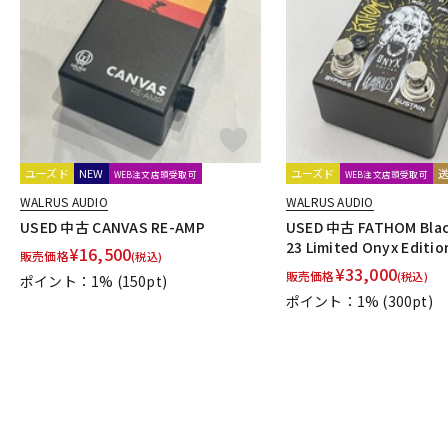
DJ機器
DTM
中古
ヴィンテー
ユーズド
NEW
ユーズド
WEB注文店頭受取可
WEB注文店頭受取可
WALRUS AUDIO
WALRUS AUDIO
USED 中古 CANVAS RE-AMP
USED 中古 FATHOM Black
23 Limited Onyx Editio
¥
16,500
販売価格
(税込)
¥
33,000
販売価格
(税込)
ポイント：1%
(150pt)
ポイント：1%
(300pt)