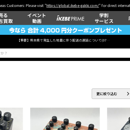
eas Customers: Please visit "
https://global.ikebe-gakki.com/
" for direct intern
売る
イベント
学割
古買取
動画
サービス
【重要】熊本県で発生した地震に伴う配送の遅延について(
07月29日
更新)
ベース
ウクレレ
更に絞り込む
管楽器
その他楽器