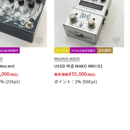
配信/ライブ
楽器アクセサ
機器
リ
ユーズド
送料無料
B注文店頭受取可
WEB注文店頭受取可
IO
WALRUS AUDIO
escent
USED 中古 MAKO MKII D1
,000
¥
55,000
販売価格
(税込)
(税込)
1%
(236pt)
ポイント：1%
(500pt)