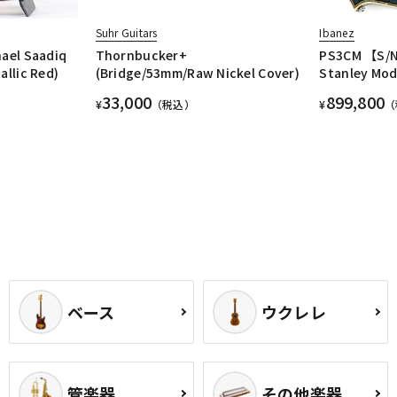
Suhr Guitars
Ibanez
hael Saadiq
Thornbucker+
PS3CM 【S/N
allic Red)
(Bridge/53mm/Raw Nickel Cover)
Stanley 
33,000
899,800
¥
（税込）
¥
（
ベース
ウクレレ
管楽器
その他楽器