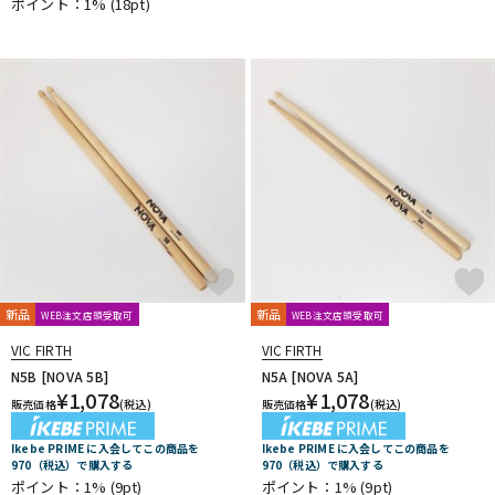
ポイント：1%
(18pt)
新品
新品
WEB注文店頭受取可
WEB注文店頭受取可
VIC FIRTH
VIC FIRTH
N5B [NOVA 5B]
N5A [NOVA 5A]
¥
1,078
¥
1,078
販売価格
(税込)
販売価格
(税込)
Ikebe PRIME に入会してこの商品を
Ikebe PRIME に入会してこの商品を
970（税込）で購入する
970（税込）で購入する
ポイント：1%
(9pt)
ポイント：1%
(9pt)