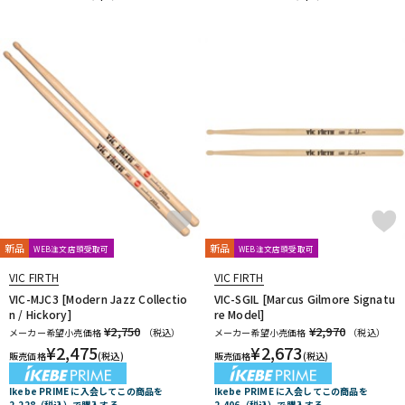
新品
新品
WEB注文店頭受取可
WEB注文店頭受取可
VIC FIRTH
VIC FIRTH
VIC-MJC3 [Modern Jazz Collectio
VIC-SGIL [Marcus Gilmore Signatu
n / Hickory]
re Model]
¥2,750
¥2,970
メーカー希望小売価格
（税込）
メーカー希望小売価格
（税込）
¥
2,475
¥
2,673
販売価格
(税込)
販売価格
(税込)
Ikebe PRIME に入会してこの商品を
Ikebe PRIME に入会してこの商品を
2,228（税込）で購入する
2,406（税込）で購入する