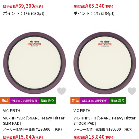
¥
69,300
¥
65,340
販売価格
(税込)
販売価格
(税込)
ポイント：1%
(630pt)
ポイント：1%
(594pt)
新品
動画あり
新品
動画あり
WEB注文店頭受取可
WEB注文店頭受取可
VIC FIRTH
VIC FIRTH
VIC-HHPSLR [SNARE Heavy Hitter
VIC-HHPSTR [SNARE Heavy Hitter
SLIM PAD]
STOCK PAD]
¥17,600
¥17,600
メーカー希望小売価格
（税込）
メーカー希望小売価格
（税込）
¥
15,840
¥
15,840
販売価格
(税込)
販売価格
(税込)