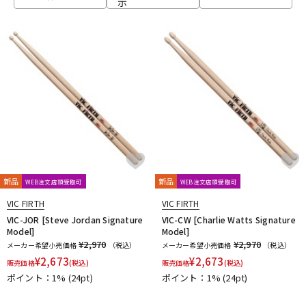
示
ベース
ウクレレ
ドラム
パーカッション
キーボード
電子ピアノ
管楽器
その他楽器
新品
新品
WEB注文店頭受取可
WEB注文店頭受取可
VIC FIRTH
VIC FIRTH
アンプ
エフェクター
VIC-JOR [Steve Jordan Signature
VIC-CW [Charlie Watts Signature
Model]
Model]
¥2,970
¥2,970
メーカー希望小売価格
（税込）
メーカー希望小売価格
（税込）
¥
2,673
¥
2,673
販売価格
(税込)
販売価格
(税込)
DJ機器
DTM
ポイント：1%
(24pt)
ポイント：1%
(24pt)