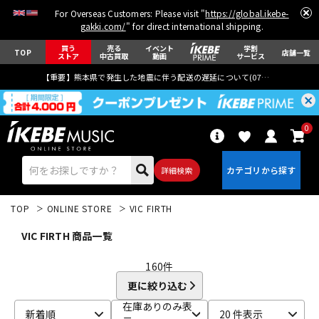
For Overseas Customers: Please visit "
https://global.ikebe-
gakki.com/
" for direct international shipping.
買う
売る
イベント
学割
TOP
店舗一覧
ストア
中古買取
動画
サービス
【重要】熊本県で発生した地震に伴う配送の遅延について(
07月29日
更新)
0
詳細検索
TOP
ONLINE STORE
VIC FIRTH
VIC FIRTH 商品一覧
160
件
更に絞り込む
エレキギター
アコギ/エレアコ
在庫ありのみ表
新着順
20 件表示