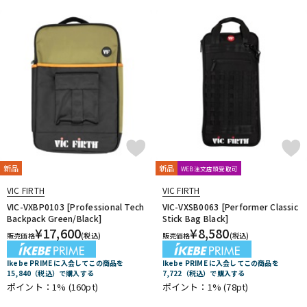
新品
新品
WEB注文店頭受取可
VIC FIRTH
VIC FIRTH
VIC-VXBP0103 [Professional Tech
VIC-VXSB0063 [Performer Classic
Backpack Green/Black]
Stick Bag Black]
¥
17,600
¥
8,580
販売価格
(税込)
販売価格
(税込)
Ikebe PRIME に入会してこの商品を
Ikebe PRIME に入会してこの商品を
15,840（税込）で購入する
7,722（税込）で購入する
ポイント：1%
(160pt)
ポイント：1%
(78pt)