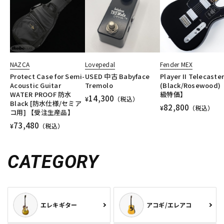
NAZCA
Lovepedal
Fender MEX
Protect Case for Semi-
USED 中古 Babyface
Player II Telecaste
Acoustic Guitar
Tremolo
(Black/Rosewood)
WATER PROOF 防水
級特価】
14,300
¥
（税込）
Black [防水仕様/セミア
82,800
¥
（税込）
コ用] 【受注生産品】
73,480
¥
（税込）
CATEGORY
エレキギター
アコギ/エレアコ