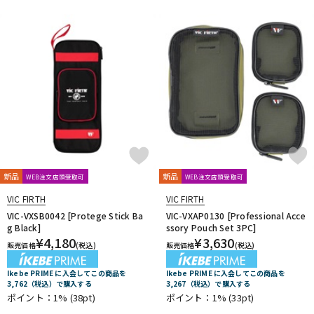
新品
新品
WEB注文店頭受取可
WEB注文店頭受取可
VIC FIRTH
VIC FIRTH
VIC-VXSB0042 [Protege Stick Ba
VIC-VXAP0130 [Professional Acce
g Black]
ssory Pouch Set 3PC]
¥
4,180
¥
3,630
販売価格
(税込)
販売価格
(税込)
Ikebe PRIME に入会してこの商品を
Ikebe PRIME に入会してこの商品を
3,762（税込）で購入する
3,267（税込）で購入する
ポイント：1%
(38pt)
ポイント：1%
(33pt)