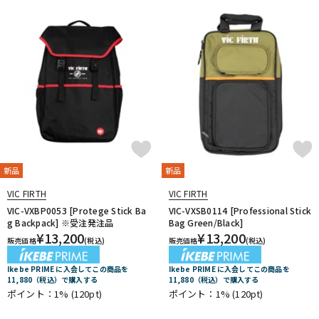
DTM オンライン納品
レコーディング機器
配信/ライブ機器
楽器アクセサリ
中古
ヴィンテージ
新品
新品
VIC FIRTH
VIC FIRTH
VIC-VXBP0053 [Protege Stick Ba
VIC-VXSB0114 [Professional Stick
g Backpack] ※受注発注品
Bag Green/Black]
¥
13,200
¥
13,200
販売価格
(税込)
販売価格
(税込)
Ikebe PRIME に入会してこの商品を
Ikebe PRIME に入会してこの商品を
11,880（税込）で購入する
11,880（税込）で購入する
ポイント：1%
(120pt)
ポイント：1%
(120pt)