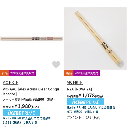
新品
新品
WEB注文店頭受取可
WEB注文店頭受取可
VIC FIRTH
VIC FIRTH
VIC-AAC [Alex Acuna Clear Conqu
N7A [NOVA 7A]
istador]
¥
1,078
販売価格
(税込)
¥2,200
メーカー希望小売価格
（税込）
¥
1,980
販売価格
(税込)
Ikebe PRIME に入会してこの商品を
970（税込）で購入する
ポイント：1%
(9pt)
Ikebe PRIME に入会してこの商品を
1,782（税込）で購入する