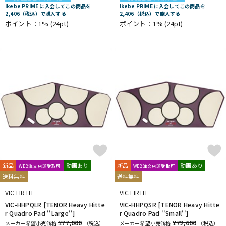
Ikebe PRIME に入会してこの商品を
Ikebe PRIME に入会してこの商品を
2,406（税込）で購入する
2,406（税込）で購入する
ポイント：1%
(24pt)
ポイント：1%
(24pt)
新品
動画あり
新品
動画あり
WEB注文店頭受取可
WEB注文店頭受取可
送料無料
送料無料
VIC FIRTH
VIC FIRTH
VIC-HHPQLR [TENOR Heavy Hitte
VIC-HHPQSR [TENOR Heavy Hitte
r Quadro Pad ''Large'']
r Quadro Pad ''Small'']
¥77,000
¥72,600
メーカー希望小売価格
（税込）
メーカー希望小売価格
（税込）