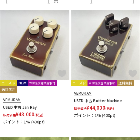
示
ベース
ウクレレ
ドラム
パーカッション
キーボード
電子ピアノ
管楽器
その他楽器
ユーズド
NEW
ユーズド
送料無料
WEB注文店頭受取可
WEB注文店頭受取可
送料無料
VEMURAM
アンプ
エフェクター
VEMURAM
USED 中古 Butter Machine
USED 中古 Jan Ray
¥
44,000
販売価格
(税込)
¥
48,000
ポイント：1%
(400pt)
販売価格
(税込)
ポイント：1%
(436pt)
DJ機器
DTM