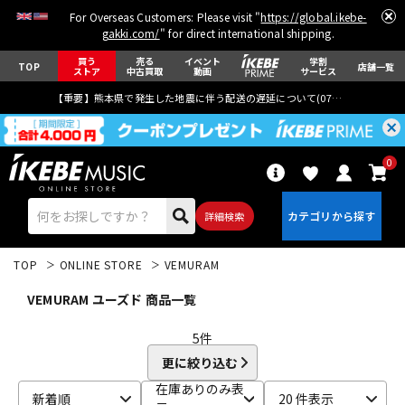
For Overseas Customers: Please visit "
https://global.ikebe-
gakki.com/
" for direct international shipping.
買う
売る
イベント
学割
TOP
店舗一覧
ストア
中古買取
動画
サービス
【重要】熊本県で発生した地震に伴う配送の遅延について(
07月29日
更新)
0
詳細検索
TOP
ONLINE STORE
VEMURAM
VEMURAM ユーズド 商品一覧
5
件
更に絞り込む
エレキギター
アコギ/エレアコ
在庫ありのみ表
新着順
20 件表示