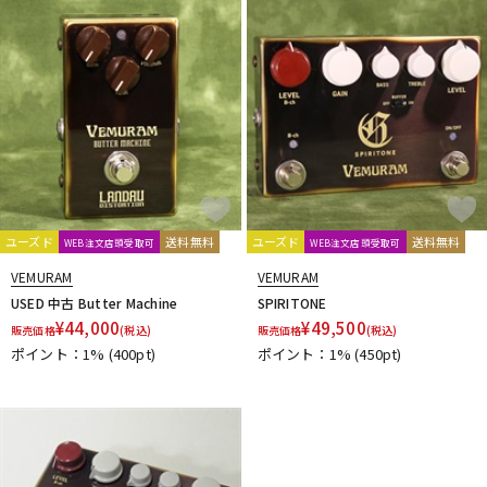
DTM オンライン納品
レコーディング機器
配信/ライブ機器
楽器アクセサリ
中古
ヴィンテージ
ユーズド
送料無料
ユーズド
送料無料
WEB注文店頭受取可
WEB注文店頭受取可
VEMURAM
VEMURAM
USED 中古 Butter Machine
SPIRITONE
¥
44,000
¥
49,500
販売価格
(税込)
販売価格
(税込)
ポイント：1%
(400pt)
ポイント：1%
(450pt)