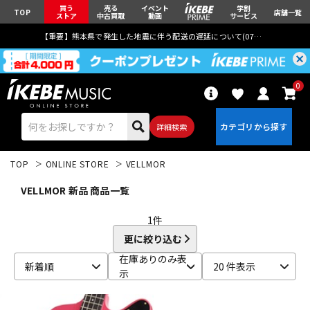
買う
売る
イベント
学割
TOP
店舗一覧
ストア
中古買取
動画
サービス
【重要】熊本県で発生した地震に伴う配送の遅延について(
07月29日
更新)
0
詳細検索
TOP
ONLINE STORE
VELLMOR
VELLMOR 新品 商品一覧
1
件
更に絞り込む
エレキギター
アコギ/エレアコ
在庫ありのみ表
新着順
20 件表示
示
ベース
ウクレレ