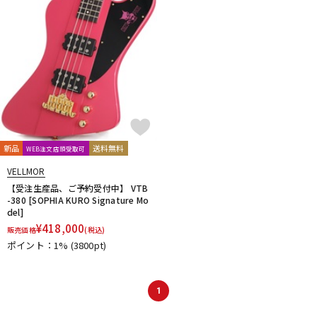
ドラム
パーカッション
キーボード
電子ピアノ
管楽器
その他楽器
新品
送料無料
WEB注文店頭受取可
VELLMOR
アンプ
エフェクター
【受注生産品、ご予約受付中】 VTB
-380 [SOPHIA KURO Signature Mo
del]
¥
418,000
販売価格
(税込)
DJ機器
DTM
ポイント：1%
(3800pt)
DTM オンライン納品
レコーディング機器
1