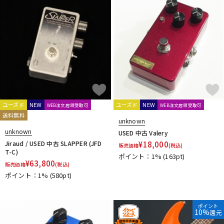
ドラム
パーカッション
キーボード
電子ピアノ
管楽器
その他楽器
ユーズド
NEW
ユーズド
NEW
WEB注文店頭受取可
WEB注文店頭受取可
送料無料
unknown
アンプ
エフェクター
unknown
USED 中古 Valery
Jiraud / USED 中古 SLAPPER (JFD
¥
18,000
販売価格
(税込)
T-C)
ポイント：1%
(163pt)
¥
63,800
販売価格
(税込)
DJ機器
DTM
ポイント：1%
(580pt)
DTM オンライン納品
レコーディング機器
ポイント
10%
還元