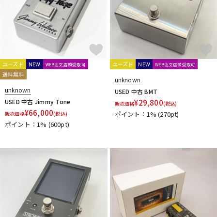
ユーズド
NEW
ユーズド
NEW
WEB注文店頭受取可
WEB注文店頭受取可
送料無料
unknown
unknown
USED 中古 BMT
USED 中古 Jimmy Tone
¥
29,800
販売価格
(税込)
¥
66,000
ポイント：1%
(270pt)
販売価格
(税込)
ポイント：1%
(600pt)