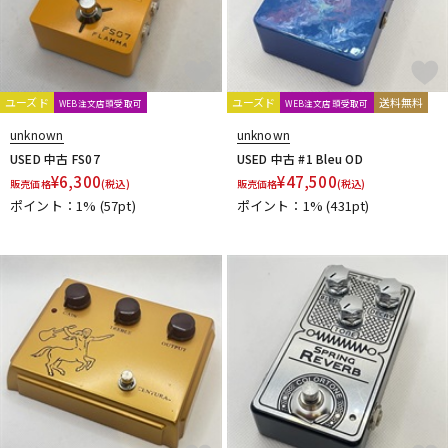
ユーズド
ユーズド
送料無料
WEB注文店頭受取可
WEB注文店頭受取可
unknown
unknown
USED 中古 FS07
USED 中古 #1 Bleu OD
¥
6,300
¥
47,500
販売価格
(税込)
販売価格
(税込)
ポイント：1%
(57pt)
ポイント：1%
(431pt)