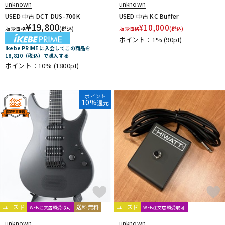
unknown
unknown
USED 中古 DCT DUS-700K
USED 中古 KC Buffer
¥
19,800
¥
10,000
販売価格
(税込)
販売価格
(税込)
ポイント：1%
(90pt)
Ikebe PRIME に入会してこの商品を
18,810（税込）で購入する
ポイント：10%
(1800pt)
ポイント
10%
還元
ユーズド
送料無料
ユーズド
WEB注文店頭受取可
WEB注文店頭受取可
unknown
unknown