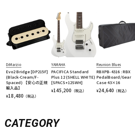
DiMarzio
YAMAHA
Reunion Blues
Evo2 Bridge [DP215F]
PACIFICA Standard
RBXPB-4316 : RBX
(Black-Cream/F-
Plus 12 (SHELL WHITE)
PedalBoard/Gear
Spaced) 【安心の正規
[SPACS+12SWH]
Case 43×16
輸入品】
145,200
24,640
¥
（税込）
¥
（税込）
18,480
¥
（税込）
CATEGORY