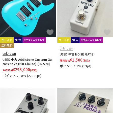
ユーズド
NEW
ユーズド
NEW
WEB注文店頭受取可
WEB注文店頭受取可
送料無料
unknown
unknown
USED 中古 NOISE GATE
USED 中古 Addictone Custom Gui
¥
1,500
販売価格
(税込)
tars Nova (Blu Glauco) [SN.570]
ポイント：1%
(13pt)
¥
298,000
販売価格
(税込)
ポイント：10%
(27091pt)