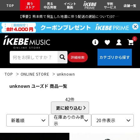
買う
売る
イベント
学割
TOP
店舗一覧
ストア
中古買取
動画
サービス
【重要】熊本県で発生した地震に伴う配送の遅延について(
07月29日
更新)
0
詳細検索
TOP
ONLINE STORE
unknown
unknown ユーズド 商品一覧
42
件
更に絞り込む
エレキギター
アコギ/エレアコ
在庫ありのみ表
新着順
20 件表示
示
ベース
ウクレレ