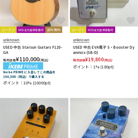
ユーズド
送料無料
ユーズド
WEB注文店頭受取可
WEB注文店頭受取可
unknown
unknown
USED 中古 Starsun Guitars F120-
USED 中古 EVA電子 S・Booster Dy
GA
anmics (SB-D)
¥
110,000
¥
19,800
販売価格
(税込)
販売価格
(税込)
ポイント：1%
(180pt)
Ikebe PRIME に入会してこの商品を
104,500（税込）で購入する
ポイント：10%
(10000pt)