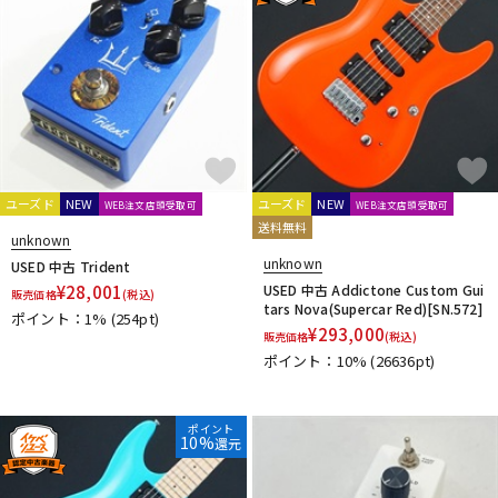
配信/ライブ機器
楽器アクセサリ
中古
ヴィンテージ
ユーズド
NEW
ユーズド
NEW
WEB注文店頭受取可
WEB注文店頭受取可
送料無料
unknown
unknown
USED 中古 Trident
¥
28,001
USED 中古 Addictone Custom Gui
販売価格
(税込)
tars Nova(Supercar Red)[SN.572]
ポイント：1%
(254pt)
¥
293,000
販売価格
(税込)
ポイント：10%
(26636pt)
ポイント
10%
還元