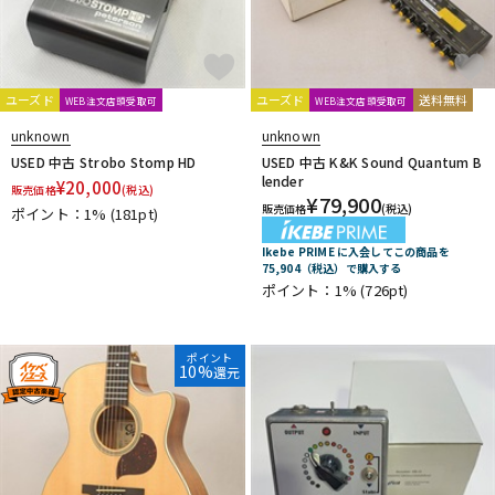
ユーズド
ユーズド
送料無料
WEB注文店頭受取可
WEB注文店頭受取可
unknown
unknown
USED 中古 Strobo Stomp HD
USED 中古 K&K Sound Quantum B
lender
¥
20,000
販売価格
(税込)
¥
79,900
販売価格
(税込)
ポイント：1%
(181pt)
Ikebe PRIME に入会してこの商品を
75,904（税込）で購入する
ポイント：1%
(726pt)
ポイント
10%
還元