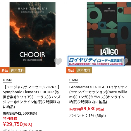
新品
送料無料
新品
送料無料
UJAM
UJAM
【ユージャムサマーセール2026！】
Groovemate LATIGO ロイヤリティ
Symphonic Elements CHOOIR (映
(ラテンパーカッション)(Nate Willia
画音楽)(クワイア)(コーラス)(ハンズ
ms)(コンガ)(クラベス)(オンライン
ジマー)(オンライン納品)(2時間以内
納品)(2時間以内に納品)
に納品)
¥
9,680
販売価格
(税込)
¥
42,500
販売価格
(税込)
ポイント：1%
(88pt)
特別価格
¥
29,750
(税込)
ポイント：1%
(270pt)