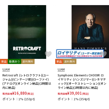
DTM オンライン納品
レコーディング機器
配信/ライブ機器
楽器アクセサリ
中古
ヴィンテージ
新品
動画あり
送料無料
新品
送料無料
UJAM
UJAM
Retrocraft (レトロクラフト)(ユー
Symphonic Elements CHOOIR ロ
ジャム)(ビンテージ感)(ローファイ)
イヤリティ (ハンズジマー)(シネマテ
(アナログ)(オンライン納品)(2時間以
ィック)(オーケストレーション)(オン
内に納品)
ライン納品)(2時間以内に納品)
¥
16,880
¥
39,001
販売価格
(税込)
販売価格
(税込)
ポイント：1%
(153pt)
ポイント：1%
(354pt)