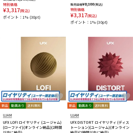
¥
8,100
特別価格
販売価格
(税込)
¥
3,317
特別価格
(税込)
¥
3,317
(税込)
ポイント：1%
(30pt)
ポイント：1%
(30pt)
新品
動画あり
送料無料
新品
動画あり
送料無料
UJAM
UJAM
UFX LOFI ロイヤリティ (ユージャム)
UFX DISTORT ロイヤリティ (ディス
(ローファイ)(オンライン納品)(2時間
トーション)(ユージャム)(オンライン
以内に納品)
納品)(2時間以内に納品)