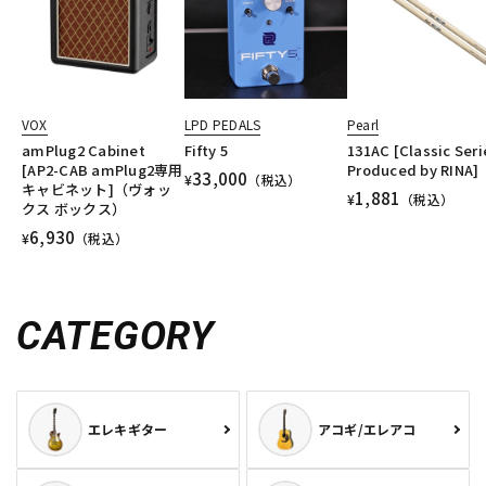
VOX
LPD PEDALS
Pearl
amPlug2 Cabinet
Fifty 5
131AC [Classic Seri
[AP2-CAB amPlug2専用
Produced by RINA]
33,000
¥
（税込）
キャビネット]（ヴォッ
1,881
¥
（税込）
クス ボックス）
6,930
¥
（税込）
CATEGORY
エレキギター
アコギ/エレアコ