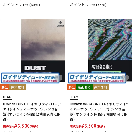
ポイント：1%
(60pt)
ポイント：1%
(75pt)
新品
送料無料
新品
動画あり
送料無料
UJAM
UJAM
Usynth DUST ロイヤリティ (ローフ
Usynth WEBCORE ロイヤリティ (ハ
ァイ)(インディーポップ)(シンセ音
イパーポップ)(デジコア)(シンセ音
源)(オンライン納品)(2時間以内に納
源)(オンライン納品)(2時間以内に納
品)
品)
¥
6,500
¥
6,500
販売価格
(税込)
販売価格
(税込)