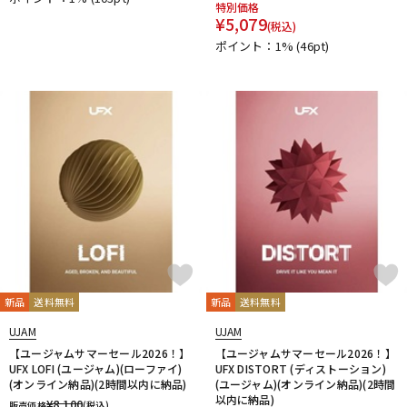
特別価格
¥
5,079
(税込)
ポイント：1%
(46pt)
新品
送料無料
新品
送料無料
UJAM
UJAM
【ユージャムサマーセール2026！】
【ユージャムサマーセール2026！】
UFX LOFI (ユージャム)(ローファイ)
UFX DISTORT (ディストーション)
(オンライン納品)(2時間以内に納品)
(ユージャム)(オンライン納品)(2時間
以内に納品)
¥
8,100
販売価格
(税込)