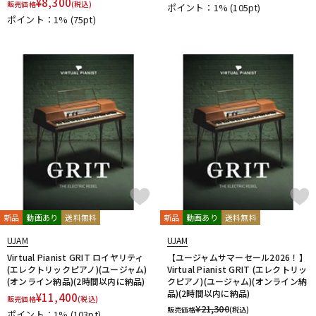
¥
8,300
販売価格
(税込)
ポイント：1%
(105pt)
ポイント：1%
(75pt)
新品
動画あり
送料無料
新品
動画あり
送料無料
UJAM
UJAM
Virtual Pianist GRIT ロイヤリティ
【ユージャムサマーセール2026！】
(エレクトリックピアノ)(ユージャム)
Virtual Pianist GRIT (エレクトリッ
(オンライン納品)(2時間以内に納品)
クピアノ)(ユージャム)(オンライン納
品)(2時間以内に納品)
¥
11,400
販売価格
(税込)
¥
21,300
販売価格
(税込)
ポイント：1%
(103pt)