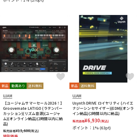
新品
動画あり
送料無料
新品
送料無料
UJAM
UJAM
【ユージャムサマーセール2026！】
Usynth DRIVE ロイヤリティ (ハイエ
Groovemate LATIGO (ラテンパー
ナジーシンセサイザー)(EDM)(オンラ
カッション)(リズム音源)(ユージャ
イン納品)(2時間以内に納品)
ム)(オンライン納品)(2時間以内に納
¥
6,930
販売価格
(税込)
品)
ポイント：1%
(63pt)
¥
13,600
販売価格
(税込)
特別価格