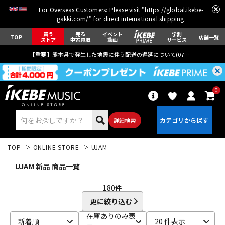
For Overseas Customers: Please visit "
https://global.ikebe-
gakki.com/
" for direct international shipping.
買う
売る
イベント
学割
TOP
店舗一覧
ストア
中古買取
動画
サービス
【重要】熊本県で発生した地震に伴う配送の遅延について(
07月29日
更新)
0
詳細検索
TOP
ONLINE STORE
UJAM
UJAM 新品 商品一覧
180
件
更に絞り込む
エレキギター
アコギ/エレアコ
在庫ありのみ表
新着順
20 件表示