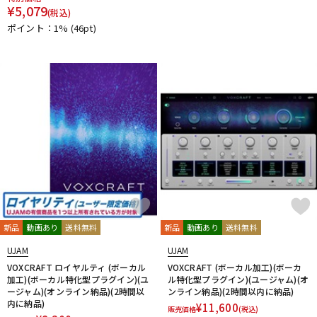
¥
5,079
(税込)
ポイント：1%
(46pt)
新品
動画あり
送料無料
新品
動画あり
送料無料
UJAM
UJAM
VOXCRAFT ロイヤルティ (ボーカル
VOXCRAFT (ボーカル加工)(ボーカ
加工)(ボーカル特化型プラグイン)(ユ
ル特化型プラグイン)(ユージャム)(オ
ージャム)(オンライン納品)(2時間以
ンライン納品)(2時間以内に納品)
内に納品)
¥
11,600
販売価格
(税込)