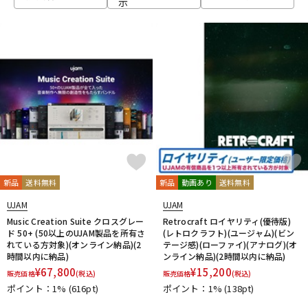
示
ベース
ウクレレ
ドラム
パーカッション
キーボード
電子ピアノ
管楽器
その他楽器
新品
送料無料
新品
動画あり
送料無料
UJAM
UJAM
アンプ
エフェクター
Music Creation Suite クロスグレー
Retrocraft ロイヤリティ(優待版)
ド 50+ (50以上のUJAM製品を所有さ
(レトロクラフト)(ユージャム)(ビン
れている方対象)(オンライン納品)(2
テージ感)(ローファイ)(アナログ)(オ
時間以内に納品)
ンライン納品)(2時間以内に納品)
DJ機器
DTM
¥
67,800
¥
15,200
販売価格
(税込)
販売価格
(税込)
ポイント：1%
(616pt)
ポイント：1%
(138pt)