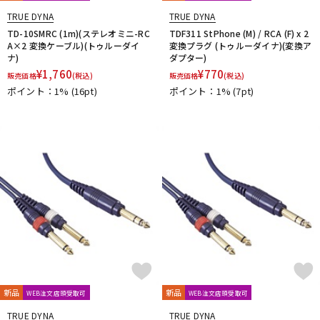
TRUE DYNA
TRUE DYNA
TD-10SMRC (1m)(ステレオミニ-RC
TDF311 StPhone (M) / RCA (F) x 2
A×2 変換ケーブル)(トゥルーダイ
変換プラグ (トゥルーダイナ)(変換ア
ナ)
ダプター)
¥
1,760
¥
770
販売価格
(税込)
販売価格
(税込)
ポイント：1%
(16pt)
ポイント：1%
(7pt)
新品
新品
WEB注文店頭受取可
WEB注文店頭受取可
TRUE DYNA
TRUE DYNA