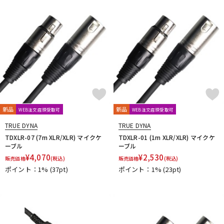
DTM オンライン納品
レコーディング機器
配信/ライブ機器
楽器アクセサリ
中古
ヴィンテージ
新品
新品
WEB注文店頭受取可
WEB注文店頭受取可
TRUE DYNA
TRUE DYNA
TDXLR-07 (7m XLR/XLR) マイクケ
TDXLR-01 (1m XLR/XLR) マイクケ
ーブル
ーブル
¥
4,070
¥
2,530
販売価格
(税込)
販売価格
(税込)
ポイント：1%
(37pt)
ポイント：1%
(23pt)