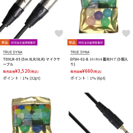
新品
新品
WEB注文店頭受取可
WEB注文店頭受取可
TRUE DYNA
TRUE DYNA
TDXLR-05 (5m XLR/XLR) マイクケ
EFSH-02-B ｽｲｯﾁﾊｯﾄ蓄光ﾀｲﾌﾟ(5個入
ーブル
り)
¥
3,520
¥
660
販売価格
(税込)
販売価格
(税込)
ポイント：1%
(32pt)
ポイント：1%
(6pt)