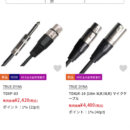
示
ベース
ウクレレ
ドラム
パーカッション
キーボード
電子ピアノ
管楽器
その他楽器
新品
NEW
新品
WEB注文店頭受取可
WEB注文店頭受取可
TRUE DYNA
TRUE DYNA
アンプ
エフェクター
TDXP-03
TDXLR-10 (10m XLR/XLR) マイクケ
ーブル
¥
2,420
販売価格
(税込)
¥
4,400
販売価格
(税込)
ポイント：1%
(22pt)
ポイント：1%
(40pt)
DJ機器
DTM