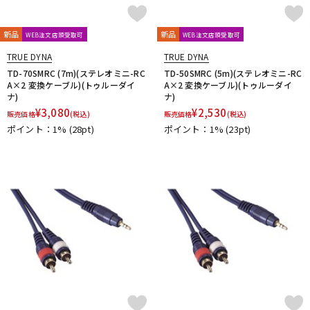
新品
新品
WEB注文店頭受取可
WEB注文店頭受取可
TRUE DYNA
TRUE DYNA
TD-70SMRC (7m)(ステレオミニ-RC
TD-50SMRC (5m)(ステレオミニ-RC
A×2 変換ケーブル)(トゥルーダイ
A×2 変換ケーブル)(トゥルーダイ
ナ)
ナ)
¥
3,080
¥
2,530
販売価格
(税込)
販売価格
(税込)
ポイント：1%
(28pt)
ポイント：1%
(23pt)