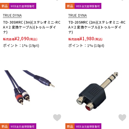
新品
新品
WEB注文店頭受取可
WEB注文店頭受取可
TRUE DYNA
TRUE DYNA
TD-30SMRC (3m)(ステレオミニ-RC
TD-20SMRC (2m)(ステレオミニ-RC
A×2 変換ケーブル)(トゥルーダイ
A×2 変換ケーブル)(トゥルーダイ
ナ)
ナ)
¥
2,090
¥
1,980
販売価格
(税込)
販売価格
(税込)
ポイント：1%
(19pt)
ポイント：1%
(18pt)
新品
新品
WEB注文店頭受取可
WEB注文店頭受取可