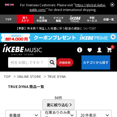
For Overseas Customers: Please visit "
https://global.ikebe-
gakki.com/
" for direct international shipping.
買う
売る
イベント
学割
TOP
店舗一覧
ストア
中古買取
動画
サービス
【重要】熊本県で発生した地震に伴う配送の遅延について(
07月29日
更新)
0
詳細検索
TOP
ONLINE STORE
TRUE DYNA
TRUE DYNA 商品一覧
94
件
更に絞り込む
エレキギター
アコギ/エレアコ
在庫ありのみ表
新着順
20 件表示