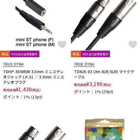
新品
新品
WEB注文店頭受取可
WEB注文店頭受取可
TRUE DYNA
TRUE DYNA
TDHP-30SMSM 3.5mm ミニステレ
TDXLR-03 (3m XLR/XLR) マイクケ
オジャック (メス) ／ 3.5mm ミニス
ーブル
テレオプラグ
¥
3,190
販売価格
(税込)
¥
1,430
販売価格
(税込)
ポイント：1%
(29pt)
ポイント：1%
(13pt)