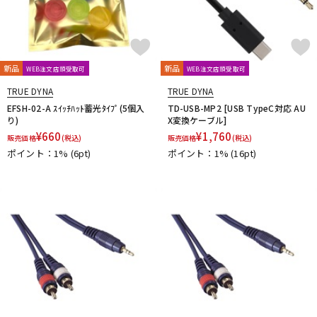
新品
新品
WEB注文店頭受取可
WEB注文店頭受取可
TRUE DYNA
TRUE DYNA
EFSH-02-A ｽｲｯﾁﾊｯﾄ蓄光ﾀｲﾌﾟ(5個入
TD-USB-MP2 [USB TypeC対応 AU
り)
X変換ケーブル]
¥
660
¥
1,760
販売価格
(税込)
販売価格
(税込)
ポイント：1%
(6pt)
ポイント：1%
(16pt)