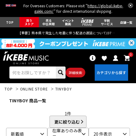
For Overseas Customers: Please visit "
https://global.ikebe-
gakki.com/
" for direct international shipping.
買う
売る
イベント
学割
TOP
店舗一覧
ストア
中古買取
動画
サービス
【重要】熊本県で発生した地震に伴う配送の遅延について(
07月29日
更新)
0
詳細検索
TOP
ONLINE STORE
TINYBOY
TINYBOY 商品一覧
1
件
更に絞り込む
エレキギター
アコギ/エレアコ
在庫ありのみ表
新着順
20 件表示