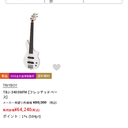
示
ベース
ウクレレ
ドラム
パーカッション
キーボード
電子ピアノ
管楽器
その他楽器
新品
送料無料
WEB注文店頭受取可
TINYBOY
アンプ
エフェクター
TBJ-3400WFM [フレッテッドベー
ス]
¥80,300
メーカー希望小売価格
（税込）
¥
64,240
販売価格
(税込)
DJ機器
DTM
ポイント：1%
(584pt)