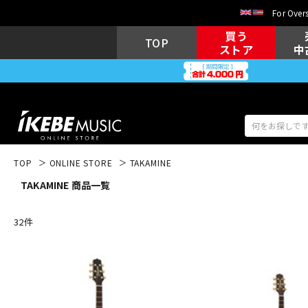
For Overs
買う
TOP
ストア
中
TOP
ONLINE STORE
TAKAMINE
TAKAMINE 商品一覧
アコギ/エレ
エレキギター
アコ
32
件
キーボード
電子ピアノ