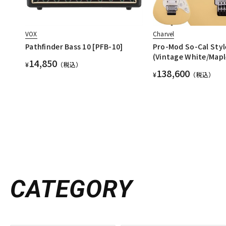
VOX
Charvel
Pathfinder Bass 10 [PFB-10]
Pro-Mod So-Cal Styl
(Vintage White/Mapl
14,850
¥
（税込）
138,600
¥
（税込）
CATEGORY