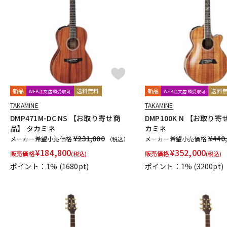
新品
送料無料
新品
送料
WEB注文店頭受取可
WEB注文店頭受取可
TAKAMINE
TAKAMINE
DMP471M-DC NS 【お取り寄せ商
DMP100K N 【お取り寄
品】 タカミネ
カミネ
¥231,000
¥440
メーカー希望小売価格
メーカー希望小売価格
（税込）
¥
184,800
¥
352,000
販売価格
販売価格
(税込)
(税込)
ポイント：1%
(1680pt)
ポイント：1%
(3200pt)