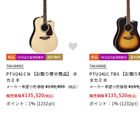
新品
送料無料
新品
送料
WEB注文店頭受取可
WEB注文店頭受取可
TAKAMINE
TAKAMINE
PTU241C N 【お取り寄せ商品】 タ
PTU241C TBS 【お
カミネ
タカミネ
¥169,400
¥169
メーカー希望小売価格
メーカー希望小売価格
（税込）
¥
135,520
¥
135,520
販売価格
販売価格
(税込)
(税込)
ポイント：1%
(1232pt)
ポイント：1%
(1232pt)