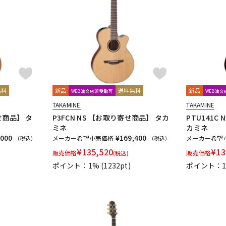
無料
新品
送料無料
新品
WEB注文店頭受取可
WEB注
TAKAMINE
TAKAMINE
せ商品】 タ
P3FCN NS 【お取り寄せ商品】 タカ
PTU141C
ミネ
カミネ
,000
¥169,400
メーカー希望小売価格
メーカー希望
（税込）
（税込）
¥
135,520
¥
13
販売価格
販売価格
(税込)
ポイント：1%
(1232pt)
ポイント：