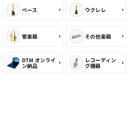
ベース
ウクレレ
管楽器
その他楽器
DTM オンライ
レコーディン
ン納品
グ機器