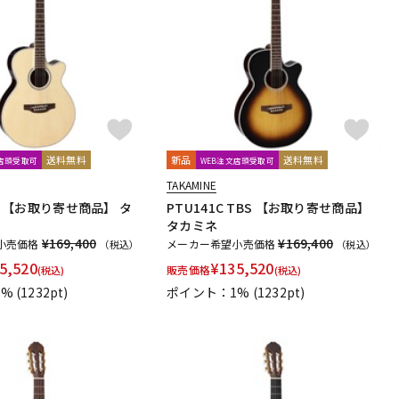
送料無料
新品
送料無料
文店頭受取可
WEB注文店頭受取可
TAKAMINE
 N 【お取り寄せ商品】 タ
PTU141C TBS 【お取り寄せ商品】
タカミネ
¥169,400
¥169,400
小売価格
メーカー希望小売価格
（税込）
（税込）
5,520
¥
135,520
販売価格
(税込)
(税込)
1%
(1232pt)
ポイント：1%
(1232pt)