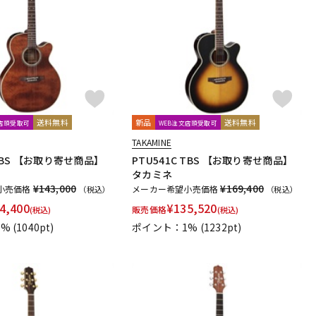
配信/ライブ
楽器アクセサ
機器
リ
送料無料
新品
送料無料
文店頭受取可
WEB注文店頭受取可
TAKAMINE
 VBS 【お取り寄せ商品】
PTU541C TBS 【お取り寄せ商品】
タカミネ
¥143,000
¥169,400
小売価格
メーカー希望小売価格
（税込）
（税込）
4,400
¥
135,520
販売価格
(税込)
(税込)
1%
(1040pt)
ポイント：1%
(1232pt)