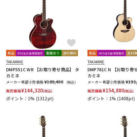
DJ機器
DTM
中古
ヴィンテー
新品
動画あり
送料無料
新品
送料
WEB注文店頭受取可
WEB注文店頭受取可
TAKAMINE
TAKAMINE
DMP551C WR 【お取り寄せ商品】 タ
DMP761C N 【お取り寄
カミネ
カミネ
¥180,400
¥193
メーカー希望小売価格
メーカー希望小売価格
（税込）
¥
144,320
¥
154,880
販売価格
販売価格
(税込)
(税込)
ポイント：1%
(1312pt)
ポイント：1%
(1408pt)