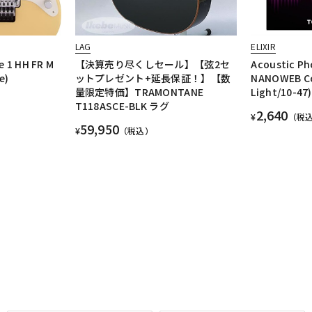
LAG
ELIXIR
e 1 HH FR M
【決算売り尽くしセール】【弦2セ
Acoustic Ph
e)
ットプレゼント+延長保証！】【数
NANOWEB Co
量限定特価】TRAMONTANE
Light/10-47)
T118ASCE-BLK ラグ
2,640
¥
（税
59,950
¥
（税込）