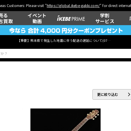
eas Customers: Please visit "
https://global.ikebe-gakki.com/
" for direct intern
売る
イベント
学割
古買取
動画
サービス
【重要】熊本県で発生した地震に伴う配送の遅延について(
07月29日
更新)
ベース
ウクレレ
更に絞り込む
管楽器
その他楽器