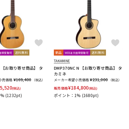
送料無料
新品
送料無料
文店頭受取可
WEB注文店頭受取可
TAKAMINE
 N 【お取り寄せ商品】 タ
DMP370NC N 【お取り寄せ商品】 タ
カミネ
¥169,400
¥231,000
小売価格
メーカー希望小売価格
（税込）
（税込）
5,520
¥
184,800
販売価格
(税込)
(税込)
1%
(1232pt)
ポイント：1%
(1680pt)