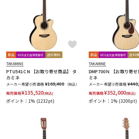
新品
送料無料
新品
送料
WEB注文店頭受取可
WEB注文店頭受取可
TAKAMINE
TAKAMINE
PTU541C N 【お取り寄せ商品】 タ
DMP700Ｎ 【お取り寄
カミネ
ミネ
¥169,400
¥440
メーカー希望小売価格
メーカー希望小売価格
（税込）
¥
135,520
¥
352,000
販売価格
販売価格
(税込)
(税込)
ポイント：1%
(1232pt)
ポイント：1%
(3200pt)