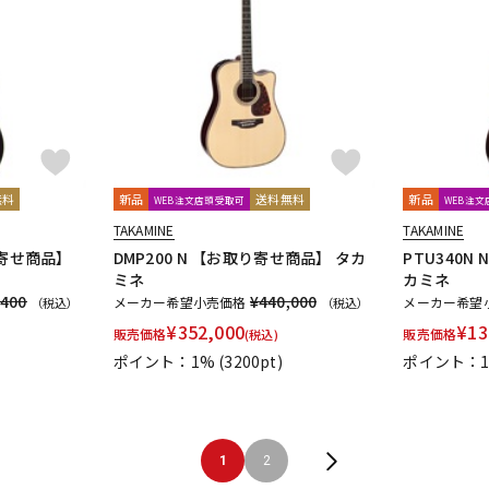
無料
新品
送料無料
新品
WEB注文店頭受取可
WEB注
TAKAMINE
TAKAMINE
取り寄せ商品】
DMP200 N 【お取り寄せ商品】 タカ
PTU340N
ミネ
カミネ
,400
¥440,000
メーカー希望小売価格
メーカー希望
（税込）
（税込）
¥
352,000
¥
13
販売価格
販売価格
(税込)
ポイント：1%
(3200pt)
ポイント：
1
2