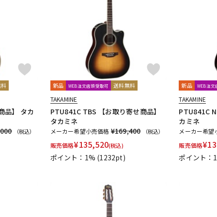
無料
新品
送料無料
新品
WEB注文店頭受取可
WEB注
TAKAMINE
TAKAMINE
せ商品】 タカ
PTU841C TBS 【お取り寄せ商品】
PTU841C
タカミネ
カミネ
,000
¥169,400
メーカー希望小売価格
メーカー希望
（税込）
（税込）
¥
135,520
¥
13
販売価格
販売価格
(税込)
ポイント：1%
(1232pt)
ポイント：