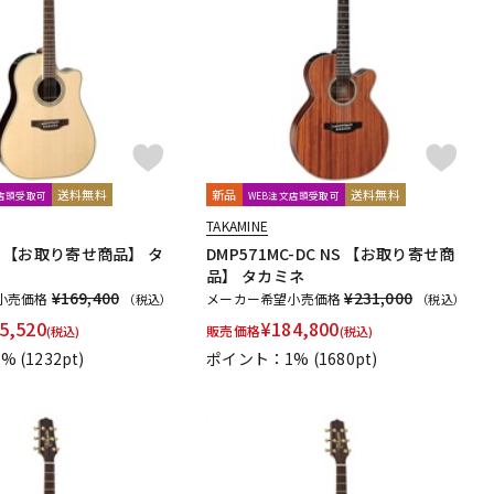
送料無料
新品
送料無料
文店頭受取可
WEB注文店頭受取可
TAKAMINE
 N 【お取り寄せ商品】 タ
DMP571MC-DC NS 【お取り寄せ商
品】 タカミネ
¥169,400
¥231,000
小売価格
メーカー希望小売価格
（税込）
（税込）
5,520
¥
184,800
販売価格
(税込)
(税込)
1%
(1232pt)
ポイント：1%
(1680pt)