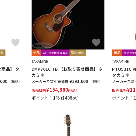
DTM オンラ
レコーディン
イン納品
グ機器
ジ
無料
新品
送料無料
新品
WEB注文店頭受取可
WEB注
TAKAMINE
TAKAMINE
せ商品】 タ
DMP761C TB 【お取り寄せ商品】 タ
PTU531C
カミネ
タカミネ
,600
¥193,600
メーカー希望小売価格
メーカー希望
（税込）
（税込）
¥
154,880
¥
11
販売価格
販売価格
(税込)
ポイント：1%
(1408pt)
ポイント：