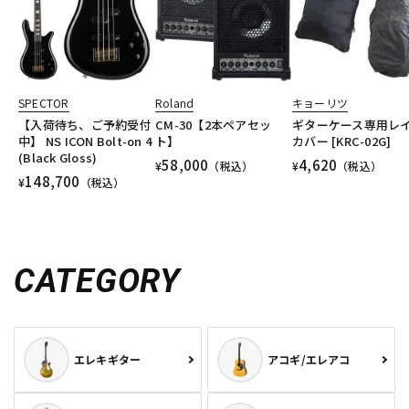
DTM オンライン納品
レコーディング機器
配信/ライブ機器
楽器アクセサリ
SPECTOR
Roland
キョーリツ
【入荷待ち、ご予約受付
CM-30【2本ペアセッ
ギターケース専用レ
中】 NS ICON Bolt-on 4
ト】
カバー [KRC-02G]
中古
ヴィンテージ
(Black Gloss)
58,000
4,620
¥
（税込）
¥
（税込）
148,700
¥
（税込）
CATEGORY
エレキギター
アコギ/エレアコ