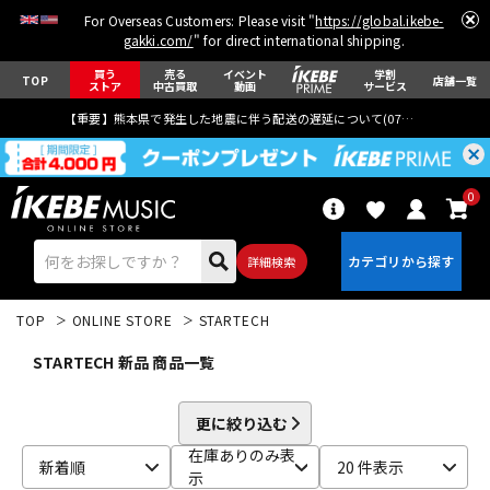
For Overseas Customers: Please visit "
https://global.ikebe-
gakki.com/
" for direct international shipping.
買う
売る
イベント
学割
TOP
店舗一覧
ストア
中古買取
動画
サービス
【重要】熊本県で発生した地震に伴う配送の遅延について(
07月29日
更新)
0
詳細検索
TOP
ONLINE STORE
STARTECH
STARTECH 新品 商品一覧
更に絞り込む
エレキギター
アコギ/エレアコ
在庫ありのみ表
新着順
20 件表示
示