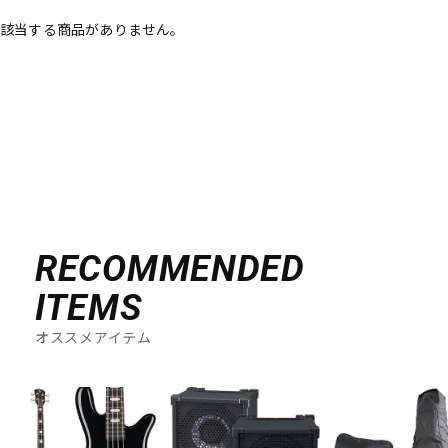
該当する商品がありません。
ベース
ウクレレ
ドラム
パーカッション
キーボード
電子ピアノ
管楽器
その他楽器
RECOMMENDED
ITEMS
アンプ
エフェクター
オススメアイテム
DJ機器
DTM