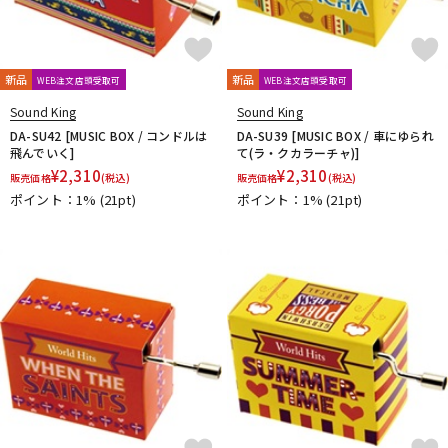
新品
新品
WEB注文店頭受取可
WEB注文店頭受取可
Sound King
Sound King
DA-SU42 [MUSIC BOX / コンドルは
DA-SU39 [MUSIC BOX / 車にゆられ
飛んでいく]
て(ラ・クカラーチャ)]
¥
2,310
¥
2,310
販売価格
(税込)
販売価格
(税込)
ポイント：1%
(21pt)
ポイント：1%
(21pt)