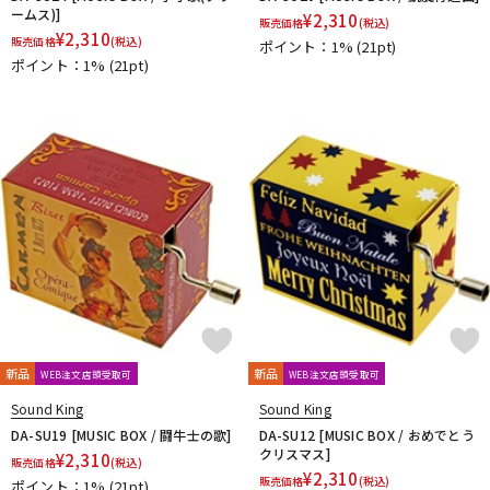
ームス)]
¥
2,310
販売価格
(税込)
¥
2,310
販売価格
(税込)
ポイント：1%
(21pt)
ポイント：1%
(21pt)
新品
新品
WEB注文店頭受取可
WEB注文店頭受取可
Sound King
Sound King
DA-SU19 [MUSIC BOX / 闘牛士の歌]
DA-SU12 [MUSIC BOX / おめでとう
クリスマス]
¥
2,310
販売価格
(税込)
¥
2,310
販売価格
(税込)
ポイント：1%
(21pt)