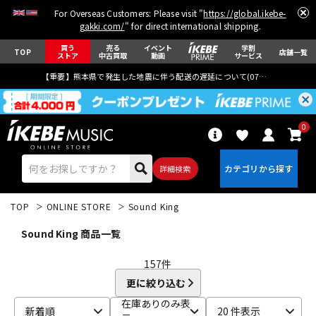
For Overseas Customers: Please visit "
https://global.ikebe-
gakki.com/
" for direct international shipping.
買う
売る
イベント
学割
TOP
店舗一覧
ストア
中古買取
動画
サービス
【重要】熊本県で発生した地震に伴う配送の遅延について(
07月29日
更新)
0
詳細検索
TOP
ONLINE STORE
Sound King
Sound King 商品一覧
157
件
更に絞り込む
エレキギター
アコギ/エレアコ
在庫ありのみ表
新着順
20 件表示