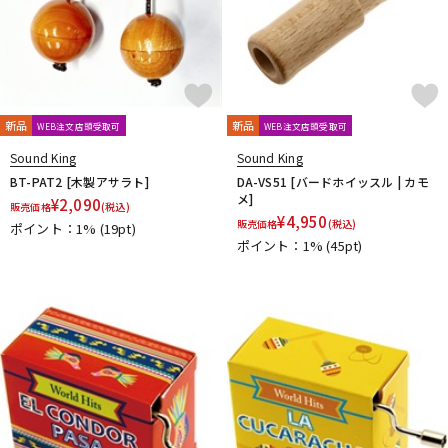
新品
新品
WEB注文店頭受取可
WEB注文店頭受取可
Sound King
Sound King
BT-PAT2 [木製アサラト]
DA-VS51 [バードホイッスル | カモ
メ]
¥
2,090
販売価格
(税込)
¥
4,950
販売価格
(税込)
ポイント：1%
(19pt)
ポイント：1%
(45pt)