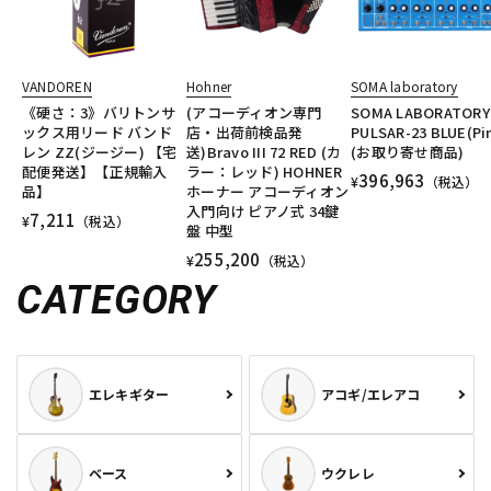
VANDOREN
Hohner
SOMA laboratory
《硬さ：3》バリトンサ
(アコーディオン専門
SOMA LABORATORY
ックス用リード バンド
店・出荷前検品発
PULSAR-23 BLUE(Pi
レン ZZ(ジージー) 【宅
送)Bravo III 72 RED (カ
(お取り寄せ商品)
配便発送】【正規輸入
ラー：レッド) HOHNER
396,963
¥
（税込）
品】
ホーナー アコーディオン
入門向け ピアノ式 34鍵
7,211
¥
（税込）
盤 中型
255,200
¥
（税込）
CATEGORY
エレキギター
アコギ/エレアコ
ベース
ウクレレ