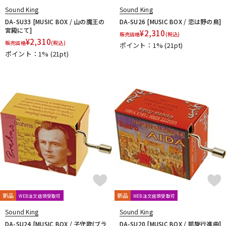
Sound King
Sound King
DA-SU33 [MUSIC BOX / 山の魔王の
DA-SU26 [MUSIC BOX / 恋は野の鳥]
宮殿にて]
¥
2,310
販売価格
(税込)
¥
2,310
販売価格
(税込)
ポイント：1%
(21pt)
ポイント：1%
(21pt)
新品
新品
WEB注文店頭受取可
WEB注文店頭受取可
Sound King
Sound King
DA-SU24 [MUSIC BOX / 子守歌(ブラ
DA-SU20 [MUSIC BOX / 凱旋行進曲]