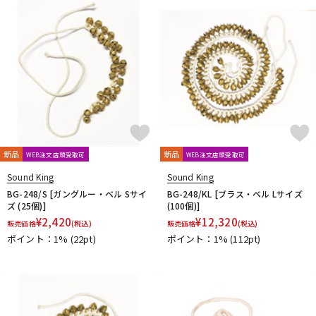
DTM オンライン納品
レコーディング機器
配信/ライブ機器
楽器アクセサリ
中古
ヴィンテージ
新品
新品
WEB注文店頭受取可
WEB注文店頭受取可
Sound King
Sound King
BG-248/S [ガングルー・ベル Sサイ
BG-248/KL [ブラス・ベル Lサイズ
ズ (25個)]
(100個)]
¥
2,420
¥
12,320
販売価格
(税込)
販売価格
(税込)
ポイント：1%
(22pt)
ポイント：1%
(112pt)