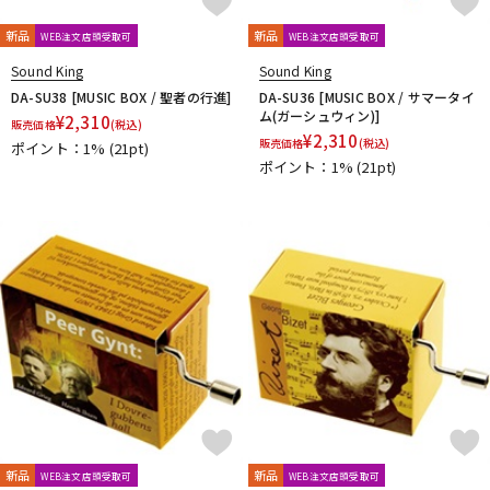
新品
新品
WEB注文店頭受取可
WEB注文店頭受取可
Sound King
Sound King
DA-SU38 [MUSIC BOX / 聖者の行進]
DA-SU36 [MUSIC BOX / サマータイ
ム(ガーシュウィン)]
¥
2,310
販売価格
(税込)
¥
2,310
販売価格
(税込)
ポイント：1%
(21pt)
ポイント：1%
(21pt)
新品
新品
WEB注文店頭受取可
WEB注文店頭受取可