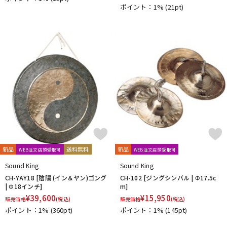
ポイント：1%
(21pt)
新品
送料無料
新品
WEB注文店頭受取可
WEB注文店頭受取可
Sound King
Sound King
CH-YAY18 [陰陽 (イン＆ヤン)ゴング
CH-102 [ジングシンバル | Φ17.5c
| Φ18インチ]
m]
¥
39,600
¥
15,950
販売価格
(税込)
販売価格
(税込)
ポイント：1%
(360pt)
ポイント：1%
(145pt)