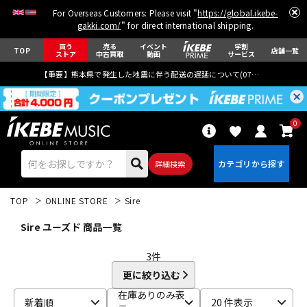
For Overseas Customers: Please visit "
https://global.ikebe-
gakki.com/
" for direct international shipping.
買う
売る
イベント
学割
TOP
店舗一覧
ストア
中古買取
動画
サービス
【重要】熊本県で発生した地震に伴う配送の遅延について(
07月29日
更新)
0
詳細検索
TOP
ONLINE STORE
Sire
Sire ユーズド 商品一覧
3
件
更に絞り込む
エレキギター
アコギ/エレアコ
在庫ありのみ表
新着順
20 件表示