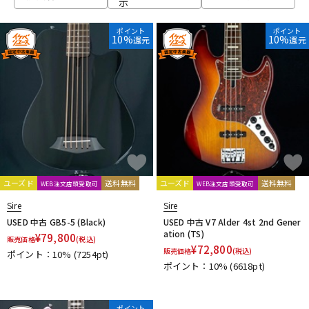
示
ベース
ウクレレ
ポイント
ポイント
10%
10%
還元
還元
ドラム
パーカッション
キーボード
電子ピアノ
管楽器
その他楽器
ユーズド
送料無料
ユーズド
送料無料
WEB注文店頭受取可
WEB注文店頭受取可
Sire
Sire
アンプ
エフェクター
USED 中古 GB5-5 (Black)
USED 中古 V7 Alder 4st 2nd Gener
ation (TS)
¥
79,800
販売価格
(税込)
¥
72,800
販売価格
(税込)
ポイント：10%
(7254pt)
ポイント：10%
(6618pt)
DJ機器
DTM
ポイント