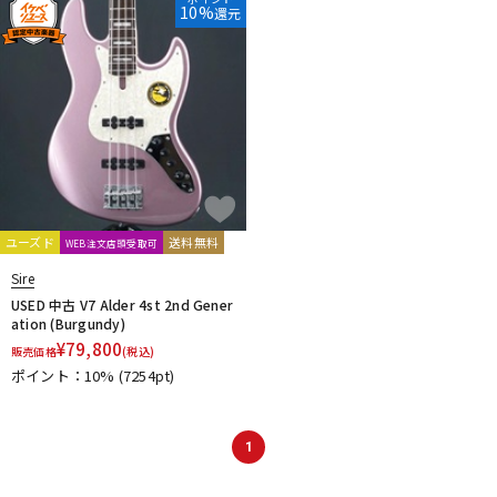
10%
還元
DTM オンライン納品
レコーディング機器
配信/ライブ機器
楽器アクセサリ
中古
ヴィンテージ
ユーズド
送料無料
WEB注文店頭受取可
Sire
USED 中古 V7 Alder 4st 2nd Gener
ation (Burgundy)
¥
79,800
販売価格
(税込)
ポイント：10%
(7254pt)
1