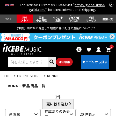
For Overseas Customers: Please visit "
https://global.ikebe-
gakki.com/
" for direct international shipping.
買う
売る
イベント
学割
TOP
店舗一覧
ストア
中古買取
動画
サービス
【重要】熊本県で発生した地震に伴う配送の遅延について(
07月29日
更新)
0
詳細検索
TOP
ONLINE STORE
RONNIE
RONNIE 新品 商品一覧
1
件
更に絞り込む
エレキギター
アコギ/エレアコ
在庫ありのみ表
新着順
20 件表示