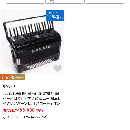
示
ベース
ウクレレ
ポイント
10%
還元
ドラム
パーカッション
キーボード
電子ピアノ
管楽器
その他楽器
新品
送料無料
RONNIE
アンプ
エフェクター
Jubilate96 BK 国内仕様 37鍵盤 96
ベース M.M.L ピアノ式 ロニー Black
イタリアパーツ使用 アコーディオン
¥
498,000
販売価格
(税込)
DJ機器
DTM
ポイント：10%
(45272pt)