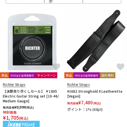
示
ベース
ウクレレ
ドラム
パーカッション
キーボード
電子ピアノ
管楽器
その他楽器
新品
キャンペーン
新品
送料無料
WEB注文店頭受取可
WEB注文店頭受取可
Richter Straps
Richter Straps
アンプ
エフェクター
【決算売り尽くしセール】 ＃1805
#1682 Stronghold II Leatherette
Electric Guitar String set [10-46/
[Vegan]
Medium Gauge]
¥
7,480
販売価格
(税込)
¥
2,090
販売価格
(税込)
ポイント：1%
(68pt)
DJ機器
DTM
特別価格
¥
1,705
(税込)