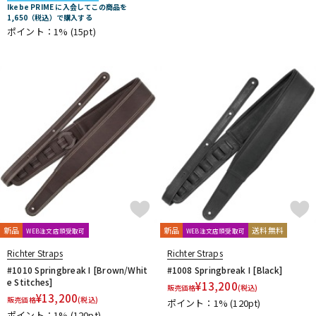
Ikebe PRIME に入会してこの商品を
DTM オンライン納品
レコーディング機器
1,650（税込）で購入する
ポイント：1%
(15pt)
配信/ライブ機器
楽器アクセサリ
中古
ヴィンテージ
新品
新品
送料無料
WEB注文店頭受取可
WEB注文店頭受取可
Richter Straps
Richter Straps
#1010 Springbreak I [Brown/Whit
#1008 Springbreak I [Black]
e Stitches]
¥
13,200
販売価格
(税込)
¥
13,200
販売価格
(税込)
ポイント：1%
(120pt)
ポイント：1%
(120pt)