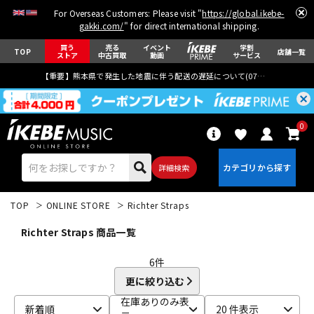
For Overseas Customers: Please visit "
https://global.ikebe-
gakki.com/
" for direct international shipping.
買う
売る
イベント
学割
TOP
店舗一覧
ストア
中古買取
動画
サービス
【重要】熊本県で発生した地震に伴う配送の遅延について(
07月29日
更新)
0
詳細検索
TOP
ONLINE STORE
Richter Straps
Richter Straps 商品一覧
6
件
更に絞り込む
エレキギター
アコギ/エレアコ
在庫ありのみ表
新着順
20 件表示