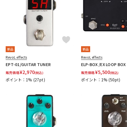
DJ機器
DTM
中古
ヴィンテー
新品
新品
RevoL effects
RevoL effects
EPT-01/GUITAR TUNER
ELP-BOX /EX LOOP BOX
¥
2,970
¥
5,500
販売価格
販売価格
(税込)
(税込)
ポイント：1%
(27pt)
ポイント：1%
(50pt)