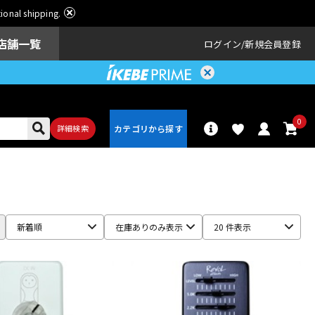
ational shipping.
店舗一覧
ログイン
新規会員登録
0
詳細検索
パーカッショ
ドラム
ン
新着順
在庫ありのみ表示
20 件表示
アンプ
エフェクター