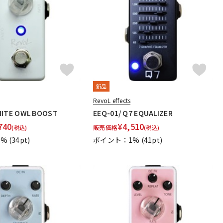
配信/ライブ
楽器アクセサ
機器
リ
新品
RevoL effects
HITE OWL BOOST
EEQ-01/ Q7 EQUALIZER
740
¥
4,510
販売価格
(税込)
(税込)
1%
(34pt)
ポイント：1%
(41pt)