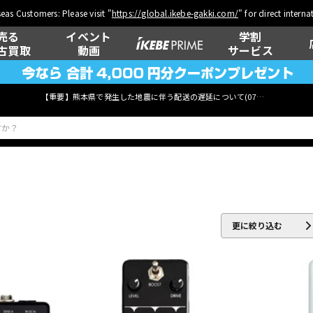
eas Customers: Please visit "
https://global.ikebe-gakki.com/
" for direct intern
売る
イベント
学割
古買取
動画
サービス
【重要】熊本県で発生した地震に伴う配送の遅延について(
07月29日
更新)
ベース
ウクレレ
更に絞り込む
管楽器
その他楽器