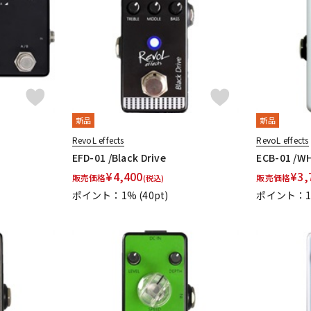
DTM オンラ
レコーディン
イン納品
グ機器
ジ
新品
新品
RevoL effects
RevoL effects
EFD-01 /Black Drive
ECB-01 /W
¥
4,400
¥
3,
販売価格
販売価格
(税込)
ポイント：1%
(40pt)
ポイント：