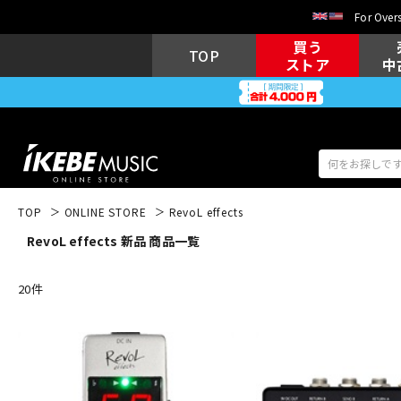
For Overs
買う
TOP
ストア
中
TOP
ONLINE STORE
RevoL effects
RevoL effects 新品 商品一覧
アコギ/エレ
エレキギター
アコ
20
件
キーボード
電子ピアノ