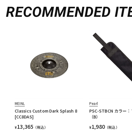
RECOMMENDED
IT
MEINL
Pearl
Classics Custom Dark Splash 8
PSC-STBCN カラー
[CC8DAS]
（B）
13,365
1,980
¥
（税込）
¥
（税込）