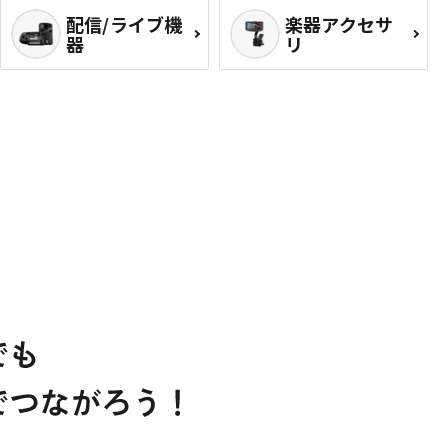
配信/ライブ機
楽器アクセサ
器
リ