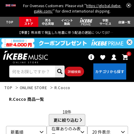
For Overseas Customers: Please visit "
https://global.ikebe-
gakki.com/
" for direct international shipping.
買う
売る
イベント
学割
TOP
店舗一覧
ストア
中古買取
動画
サービス
【重要】熊本県で発生した地震に伴う配送の遅延について(
07月29日
更新)
0
詳細検索
TOP
ONLINE STORE
R.Cocco
R.Cocco 商品一覧
18
件
更に絞り込む
エレキギター
アコギ/エレアコ
在庫ありのみ表
新着順
20 件表示