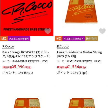
新品
新品
送料無料
WEB注文店頭受取可
WEB注文店頭受取可
R.Cocco
R.Cocco
Bass Strings RC5CWTS (ステンレ
Finest Handmade Guitar String
ス/5弦用/45-130T/ロングスケール)
[RC9 (09-42)]
¥12,100
¥2,640
メーカー希望小売価格
（税込）
メーカー希望小売価格
（税込）
¥
5,990
¥
1,584
販売価格
(税込)
販売価格
(税込)
ポイント：1%
(54pt)
ポイント：1%
(14pt)