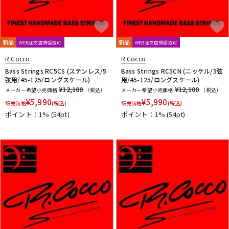
新品
新品
WEB注文店頭受取可
WEB注文店頭受取可
R.Cocco
R.Cocco
Bass Strings RC5CS (ステンレス/5
Bass Strings RC5CN (ニッケル/5弦
弦用/45-125/ロングスケール)
用/45-125/ロングスケール)
¥12,100
¥12,100
メーカー希望小売価格
（税込）
メーカー希望小売価格
（税込）
¥
5,990
¥
5,990
販売価格
(税込)
販売価格
(税込)
ポイント：1%
(54pt)
ポイント：1%
(54pt)