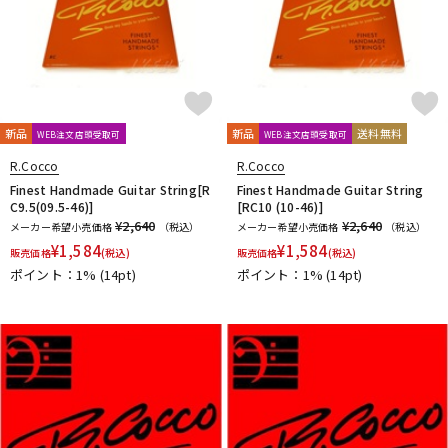
新品
新品
送料無料
WEB注文店頭受取可
WEB注文店頭受取可
R.Cocco
R.Cocco
Finest Handmade Guitar String[R
Finest Handmade Guitar String
C9.5(09.5-46)]
[RC10 (10-46)]
¥2,640
¥2,640
メーカー希望小売価格
（税込）
メーカー希望小売価格
（税込）
¥
1,584
¥
1,584
販売価格
(税込)
販売価格
(税込)
ポイント：1%
(14pt)
ポイント：1%
(14pt)