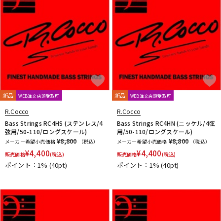
新品
新品
WEB注文店頭受取可
WEB注文店頭受取可
R.Cocco
R.Cocco
Bass Strings RC4HS (ステンレス/4
Bass Strings RC4HN (ニッケル/4弦
弦用/50-110/ロングスケール)
用/50-110/ロングスケール)
¥8,800
¥8,800
メーカー希望小売価格
（税込）
メーカー希望小売価格
（税込）
¥
4,400
¥
4,400
販売価格
(税込)
販売価格
(税込)
ポイント：1%
(40pt)
ポイント：1%
(40pt)