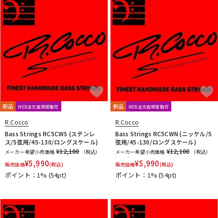
DTM オンライン納品
レコーディング機器
配信/ライブ機器
楽器アクセサリ
中古
ヴィンテージ
新品
新品
WEB注文店頭受取可
WEB注文店頭受取可
R.Cocco
R.Cocco
Bass Strings RC5CWS (ステンレ
Bass Strings RC5CWN (ニッケル/5
ス/5弦用/45-130/ロングスケール)
弦用/45-130/ロングスケール)
¥12,100
¥12,100
メーカー希望小売価格
（税込）
メーカー希望小売価格
（税込）
¥
5,990
¥
5,990
販売価格
(税込)
販売価格
(税込)
ポイント：1%
(54pt)
ポイント：1%
(54pt)