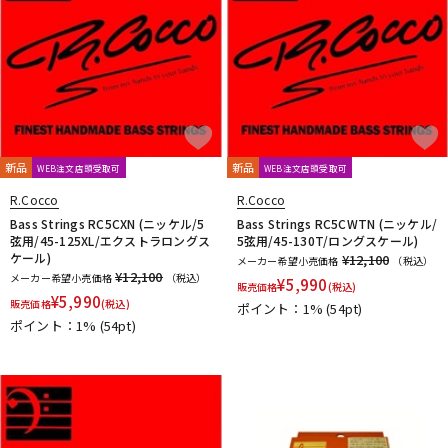
新品
新品
WEB注文店頭受取可
WEB注文店頭受取可
R.Cocco
R.Cocco
Bass Strings RC5CXN (ニッケル/5
Bass Strings RC5CWTN (ニッケル/
弦用/45-125XL/エクストラロングス
5弦用/45-130T/ロングスケール)
ケール)
¥12,100
メーカー希望小売価格
（税込）
¥12,100
メーカー希望小売価格
（税込）
¥
5,990
販売価格
(税込)
¥
5,990
販売価格
(税込)
ポイント：1%
(54pt)
ポイント：1%
(54pt)