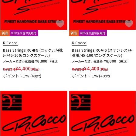
新品
新品
WEB注文店頭受取可
WEB注文店頭受取可
R.Cocco
R.Cocco
Bass Strings RC4FN (ニッケル/4弦
Bass Strings RC4FS (ステンレス/4
用/45-100/ロングスケール)
弦用/45-100/ロングスケール)
¥8,800
¥8,800
メーカー希望小売価格
（税込）
メーカー希望小売価格
（税込）
¥
4,400
¥
4,400
販売価格
(税込)
販売価格
(税込)
ポイント：1%
(40pt)
ポイント：1%
(40pt)