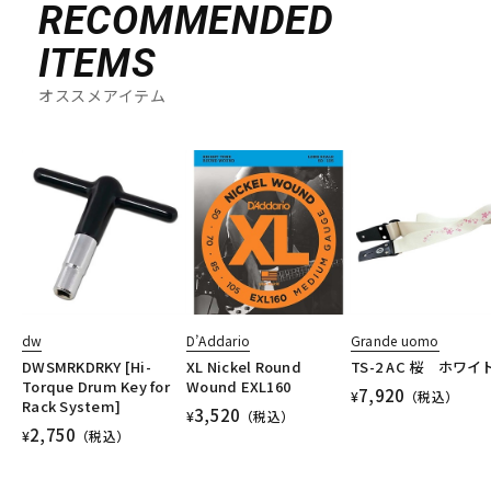
RECOMMENDED
ITEMS
オススメアイテム
dw
D’Addario
Grande uomo
DWSMRKDRKY [Hi-
XL Nickel Round
TS-2 AC 桜 ホワイ
Torque Drum Key for
Wound EXL160
7,920
¥
（税込）
Rack System]
3,520
¥
（税込）
2,750
¥
（税込）