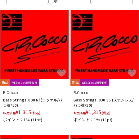
示
ベース
ウクレレ
ドラム
パーカッション
キーボード
電子ピアノ
管楽器
その他楽器
新品
新品
WEB注文店頭受取可
WEB注文店頭受取可
R.Cocco
R.Cocco
アンプ
エフェクター
Bass Strings .030 Ni (ニッケル/バ
Bass Strings .030 SS (ステンレス/
ラ弦/30)
バラ弦/30)
¥
1,315
¥
1,315
販売価格
(税込)
販売価格
(税込)
ポイント：1%
(11pt)
ポイント：1%
(11pt)
DJ機器
DTM