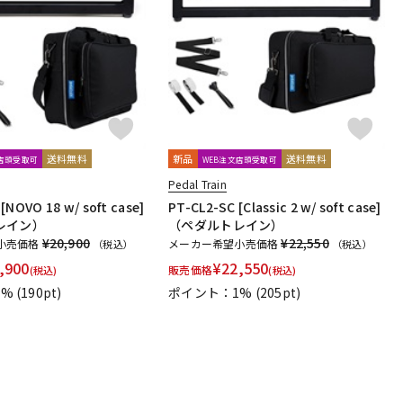
送料無料
新品
送料無料
文店頭受取可
WEB注文店頭受取可
Pedal Train
[NOVO 18 w/ soft case]
PT-CL2-SC [Classic 2 w/ soft case]
レイン）
（ペダルトレイン）
¥20,900
¥22,550
小売価格
メーカー希望小売価格
（税込）
（税込）
,900
¥
22,550
販売価格
(税込)
(税込)
1%
(190pt)
ポイント：1%
(205pt)