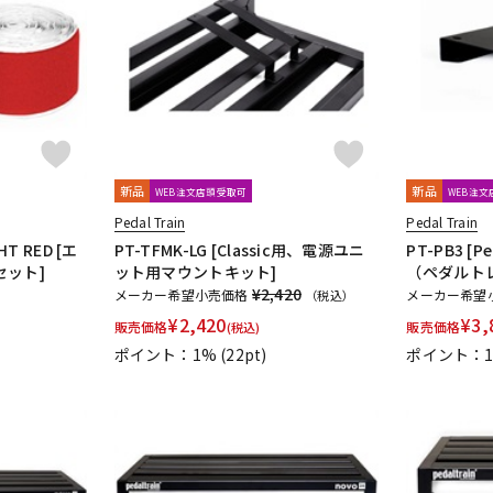
DTM オンラ
レコーディン
イン納品
グ機器
ジ
新品
新品
WEB注文店頭受取可
WEB注
Pedal Train
Pedal Train
HT RED [エ
PT-TFMK-LG [Classic用、電源ユニ
PT-PB3 [Pe
セット]
ット用マウントキット]
（ペダルト
¥2,420
メーカー希望小売価格
メーカー希望
（税込）
¥
2,420
¥
3,
販売価格
販売価格
(税込)
ポイント：1%
(22pt)
ポイント：