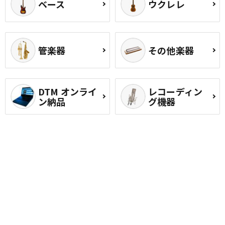
ベース
ウクレレ
管楽器
その他楽器
DTM オンライ
レコーディン
ン納品
グ機器