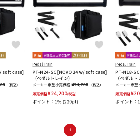
無料
新品
送料無料
新品
WEB注文店頭受取可
WEB注
Pedal Train
Pedal Train
 soft case]
PT-N24-SC [NOVO 24 w/ soft case]
PT-N18-SC 
（ペダルトレイン）
（ペダルト
500
¥24,200
メーカー希望小売価格
メーカー希望
（税込）
（税込）
¥
24,200
¥
20
販売価格
販売価格
(税込)
ポイント：1%
(220pt)
ポイント：
1