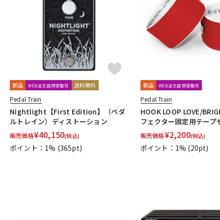
DJ機器
DTM
中古
ヴィンテー
新品
送料無料
新品
WEB注文店頭受取可
WEB注文店頭受取可
Pedal Train
Pedal Train
Nightlight【First Edition】（ペダ
HOOK LOOP LOVE/BRIG
ルトレイン）ディストーション
フェクター固定用テープ
¥
40,150
¥
2,200
販売価格
販売価格
(税込)
(税込)
ポイント：1%
(365pt)
ポイント：1%
(20pt)