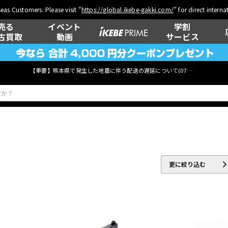
eas Customers: Please visit "
https://global.ikebe-gakki.com/
" for direct intern
売る
イベント
学割
古買取
動画
サービス
【重要】熊本県で発生した地震に伴う配送の遅延について(
07月29日
更新)
ベース
ウクレレ
更に絞り込む
管楽器
その他楽器