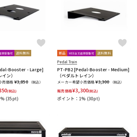
配信/ライブ
楽器アクセサ
機器
リ
送料無料
新品
送料無料
文店頭受取可
WEB注文店頭受取可
Pedal Train
dal-Booster - Large]
PT-PB2 [Pedal-Booster - Medium]
レイン）
（ペダルトレイン）
¥3,850
¥3,300
小売価格
メーカー希望小売価格
（税込）
（税込）
850
¥
3,300
販売価格
(税込)
(税込)
1%
(35pt)
ポイント：1%
(30pt)