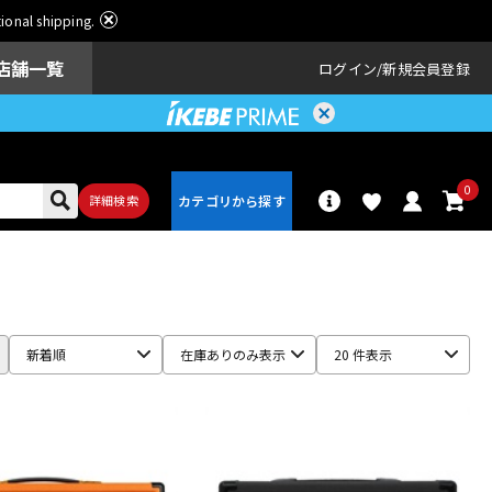
ational shipping.
店舗一覧
ログイン
新規会員登録
0
詳細検索
パーカッショ
ドラム
ン
新着順
在庫ありのみ表示
20 件表示
アンプ
エフェクター