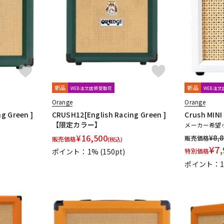
新品
新品
WEB注文店頭受取可
WEB注
Orange
Orange
g Green ]
CRUSH12[English Racing Green ]
Crush MINI
【限定カラー】
メーカー希望
¥
16,500
¥
8,
販売価格
販売価格
(税込)
¥
7,
ポイント：1%
(150pt)
特別価格
ポイント：