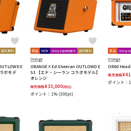
DTM オンラ
レコーディン
イン納品
グ機器
ジ
送料無料
新品
NEW
送料無料
新品
WEB注文店頭受取可
WEB注
Orange
Orange
OUTLOWD E
ORANGE×Ed Sheeran OUTLOWD E
OR60 Head
コラボモデ
S3 【エド・シーラン コラボモデル】
¥
41
販売価格
オレンジ
ポイント：
¥
33,000
販売価格
(税込)
ポイント：1%
(300pt)