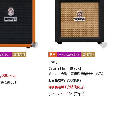
送料無料
新品
送料無料
文店頭受取可
WEB注文店頭受取可
Orange
Crush Mini [Black]
¥8,800
メーカー希望小売価格
（税込）
,000
(税込)
¥
8,800
販売価格
(税込)
1%
(300pt)
¥
7,920
特別価格
(税込)
ポイント：1%
(72pt)