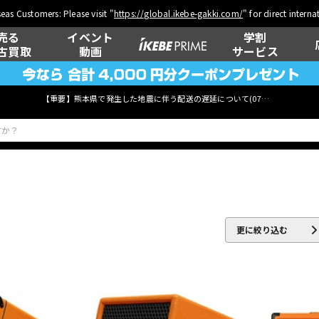
eas Customers: Please visit "
https://global.ikebe-gakki.com/
" for direct intern
売る
イベント
学割
古買取
動画
サービス
【重要】熊本県で発生した地震に伴う配送の遅延について(
07月29日
更新)
ベース
ウクレレ
更に絞り込む
管楽器
その他楽器