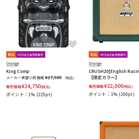
新品
新品
WEB注文店頭受取可
WEB注文店頭受取可
Orange
Orange
King Comp
CRUSH20[English Racin
¥27,500
【限定カラー】
メーカー希望小売価格
（税込）
¥
22,000
¥
24,750
販売価格
販売価格
(税込)
(税込)
ポイント：1%
(200pt)
ポイント：1%
(225pt)