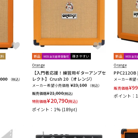
無料
新品
弾きやすい
新品
WEB注文店頭受取可
WEB注
Orange
Orange
【入門者応援！練習用ギターアンプセ
PPC212OB
,000
レクト】Crush 20（オレンジ）
メーカー希望
（税込）
¥23,100
メーカー希望小売価格
（税込）
¥
99
販売価格
¥
21,000
販売価格
(税込)
ポイント：
¥
20,790
特別価格
(税込)
ポイント：1%
(189pt)