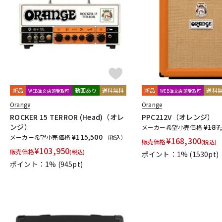
新品
動画あり
送料無料
新品
送料
WEB注文店頭受取可
WEB注文店頭受取可
Orange
Orange
ROCKER 15 TERROR (Head)（オレ
PPC212V（オレンジ）
ンジ）
¥187
メーカー希望小売価格
¥115,500
メーカー希望小売価格
（税込）
¥
168,300
販売価格
(税込)
¥
103,950
販売価格
(税込)
ポイント：1%
(1530pt)
ポイント：1%
(945pt)