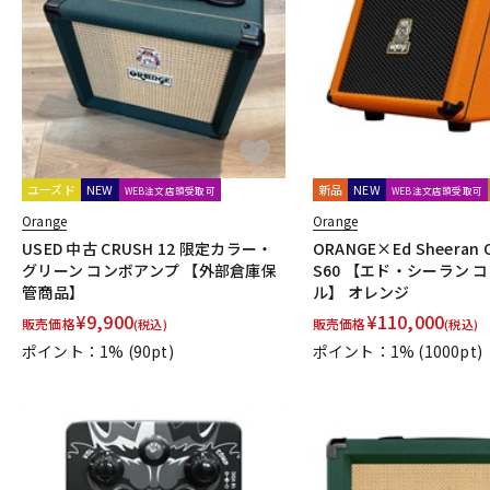
DJ機器
DTM
中古
ヴィンテー
ユーズド
NEW
新品
NEW
WEB注文店頭受取可
WEB注文店頭受取可
Orange
Orange
USED 中古 CRUSH 12 限定カラー・
ORANGE×Ed Sheeran 
グリーン コンボアンプ 【外部倉庫保
S60 【エド・シーラン 
管商品】
ル】 オレンジ
¥
9,900
¥
110,000
販売価格
販売価格
(税込)
(税込)
ポイント：1%
(90pt)
ポイント：1%
(1000pt)