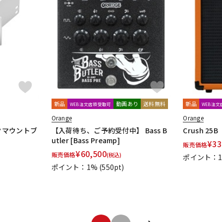
新品
動画あり
送料無料
新品
WEB注文店頭受取可
WEB注
Orange
Orange
 ラックマウントブ
【入荷待ち、ご予約受付中】 Bass B
Crush 25B
utler [Bass Preamp]
¥
33
販売価格
¥
60,500
販売価格
(税込)
ポイント：
ポイント：1%
(550pt)