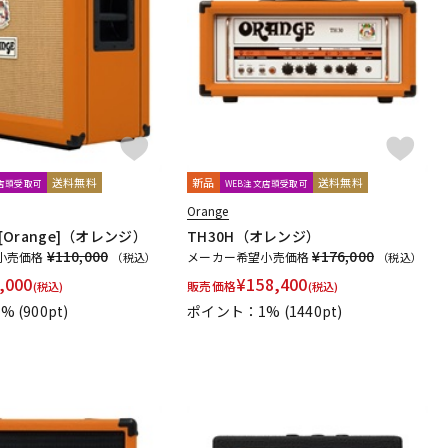
送料無料
新品
送料無料
文店頭受取可
WEB注文店頭受取可
Orange
 [Orange]（オレンジ）
TH30H（オレンジ）
¥110,000
¥176,000
小売価格
メーカー希望小売価格
（税込）
（税込）
,000
¥
158,400
販売価格
(税込)
(税込)
1%
(900pt)
ポイント：1%
(1440pt)