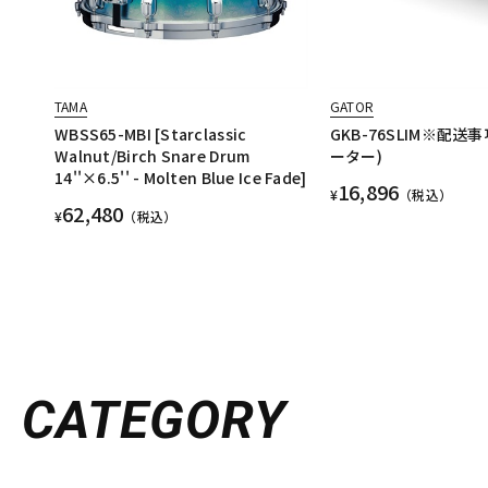
TAMA
GATOR
WBSS65-MBI [Starclassic
GKB-76SLIM※配送
Walnut/Birch Snare Drum
ーター)
14''×6.5'' - Molten Blue Ice Fade]
16,896
¥
（税込）
62,480
¥
（税込）
CATEGORY