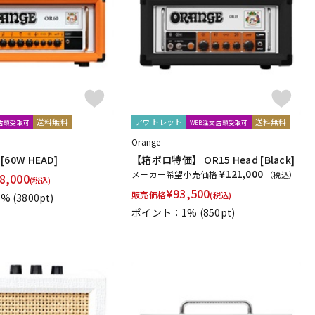
配信/ライブ
楽器アクセサ
機器
リ
送料無料
アウトレット
送料無料
文店頭受取可
WEB注文店頭受取可
Orange
 [60W HEAD]
【箱ボロ特価】 OR15 Head [Black]
¥121,000
メーカー希望小売価格
（税込）
8,000
(税込)
¥
93,500
販売価格
(税込)
1%
(3800pt)
ポイント：1%
(850pt)