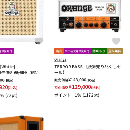
新品
動画あり
送料無料
文店頭受取可
WEB注文店頭受取可
Orange
 [White]
TERROR BASS 【決算売り尽くしセ
¥8,800
ール】
小売価格
（税込）
¥
143,000
800
販売価格
(税込)
(税込)
¥
129,000
920
特別価格
(税込)
(税込)
ポイント：1%
(1172pt)
1%
(72pt)