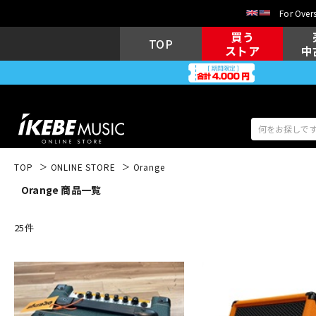
For Overs
買う
TOP
ストア
中
TOP
ONLINE STORE
Orange
Orange 商品一覧
アコギ/エレ
エレキギター
アコ
25
件
キーボード
電子ピアノ