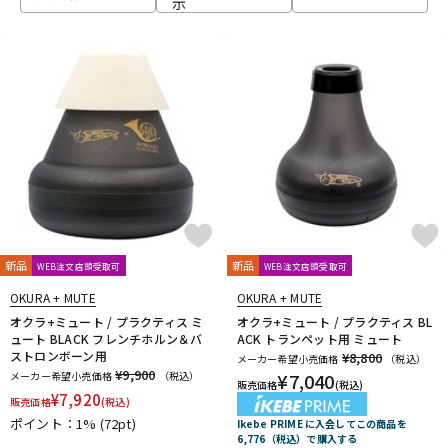
示
ベース
ウクレレ
ドラム
パーカッション
キーボード
電子ピアノ
管楽器
その他楽器
新品
新品
WEB注文店頭受取可
WEB注文店頭受取可
OKURA + MUTE
OKURA + MUTE
アンプ
エフェクター
オクラ+ミュート / プラクティス ミ
オクラ+ミュート / プラクティス BL
ュート BLACK フレンチホルン＆バ
ACK トランペット用 ミュート
ストロンボーン用
¥8,800
メーカー希望小売価格
（税込）
¥9,900
メーカー希望小売価格
（税込）
¥
7,040
販売価格
(税込)
DJ機器
DTM
¥
7,920
販売価格
(税込)
ポイント：1%
(72pt)
Ikebe PRIME に入会してこの商品を
6,776（税込）で購入する