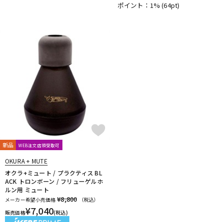
ポイント：1%
(64pt)
DTM オンライン納品
レコーディング機器
配信/ライブ機器
楽器アクセサリ
中古
ヴィンテージ
新品
WEB注文店頭受取可
OKURA + MUTE
オクラ+ミュート / プラクティス BL
ACK トロンボーン / フリューゲルホ
ルン用 ミュート
¥8,800
メーカー希望小売価格
（税込）
¥
7,040
販売価格
(税込)