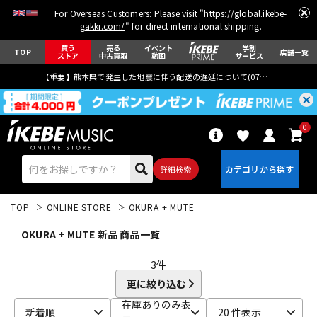
For Overseas Customers: Please visit "
https://global.ikebe-
gakki.com/
" for direct international shipping.
買う
売る
イベント
学割
TOP
店舗一覧
ストア
中古買取
動画
サービス
【重要】熊本県で発生した地震に伴う配送の遅延について(
07月29日
更新)
0
詳細検索
TOP
ONLINE STORE
OKURA + MUTE
OKURA + MUTE 新品 商品一覧
3
件
更に絞り込む
エレキギター
アコギ/エレアコ
在庫ありのみ表
新着順
20 件表示