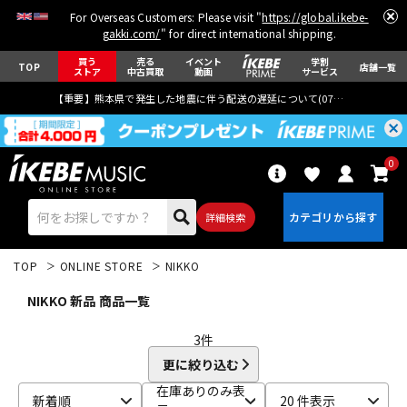
For Overseas Customers: Please visit "
https://global.ikebe-
gakki.com/
" for direct international shipping.
買う
売る
イベント
学割
TOP
店舗一覧
ストア
中古買取
動画
サービス
【重要】熊本県で発生した地震に伴う配送の遅延について(
07月29日
更新)
0
詳細検索
TOP
ONLINE STORE
NIKKO
NIKKO 新品 商品一覧
3
件
更に絞り込む
エレキギター
アコギ/エレアコ
在庫ありのみ表
新着順
20 件表示