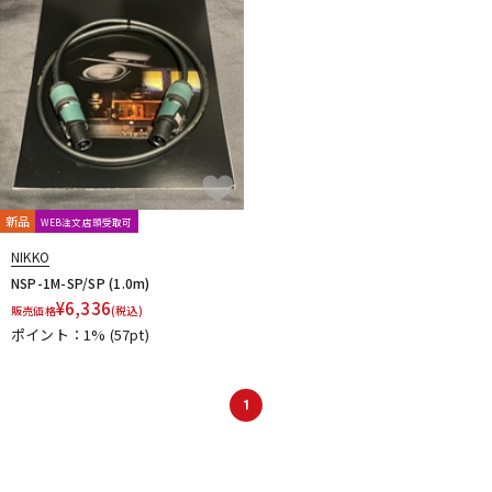
DTM オンライン納品
レコーディング機器
配信/ライブ機器
楽器アクセサリ
中古
ヴィンテージ
新品
WEB注文店頭受取可
NIKKO
NSP-1M-SP/SP (1.0m)
¥
6,336
販売価格
(税込)
ポイント：1%
(57pt)
1