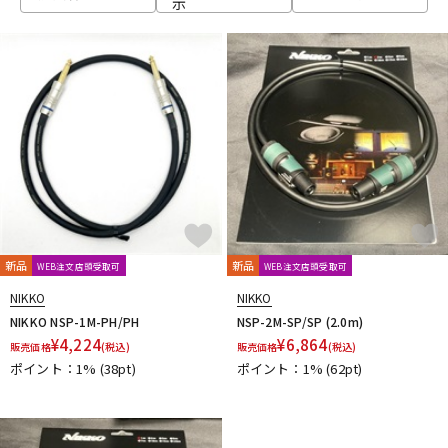
示
ベース
ウクレレ
ドラム
パーカッション
キーボード
電子ピアノ
管楽器
その他楽器
新品
新品
WEB注文店頭受取可
WEB注文店頭受取可
NIKKO
NIKKO
アンプ
エフェクター
NIKKO NSP-1M-PH/PH
NSP-2M-SP/SP (2.0m)
¥
4,224
¥
6,864
販売価格
(税込)
販売価格
(税込)
ポイント：1%
(38pt)
ポイント：1%
(62pt)
DJ機器
DTM