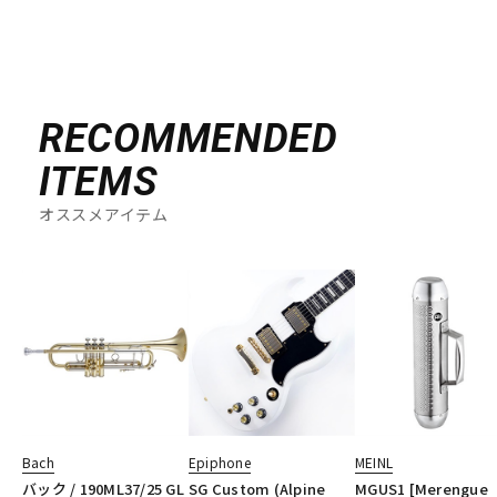
RECOMMENDED
ITEMS
オススメアイテム
Bach
Epiphone
MEINL
バック / 190ML37/25 GL
SG Custom (Alpine
MGUS1 [Merengue