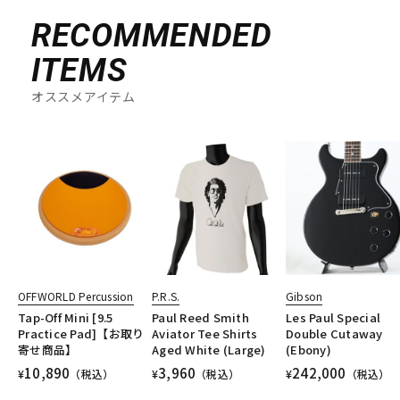
RECOMMENDED
ITEMS
オススメアイテム
OFFWORLD Percussion
P.R.S.
Gibson
Tap-Off Mini [9.5
Paul Reed Smith
Les Paul Special
Practice Pad]【お取り
Aviator Tee Shirts
Double Cutaway
寄せ商品】
Aged White (Large)
(Ebony)
10,890
3,960
242,000
¥
（税込）
¥
（税込）
¥
（税込）