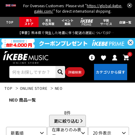
For Overseas Customers: Please visit "
https://global.ikebe-
gakki.com/
" for direct international shipping.
買う
売る
イベント
学割
TOP
店舗一覧
ストア
中古買取
動画
サービス
【重要】熊本県で発生した地震に伴う配送の遅延について(
07月29日
更新)
0
詳細検索
TOP
ONLINE STORE
NEO
NEO 商品一覧
8
件
更に絞り込む
エレキギター
アコギ/エレアコ
在庫ありのみ表
新着順
20 件表示