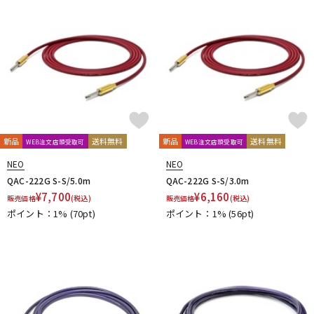
DTM オンライン納品
レコーディング機器
配信/ライブ機器
楽器アクセサリ
中古
ヴィンテージ
新品
送料無料
新品
送料無料
WEB注文店頭受取可
WEB注文店頭受取可
NEO
NEO
QAC-222G S-S/5.0m
QAC-222G S-S/3.0m
¥
7,700
¥
6,160
販売価格
(税込)
販売価格
(税込)
ポイント：1%
(70pt)
ポイント：1%
(56pt)