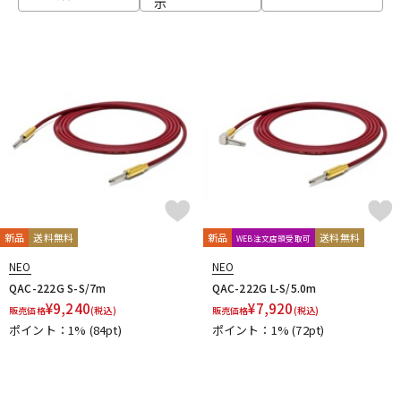
示
ベース
ウクレレ
ドラム
パーカッション
キーボード
電子ピアノ
管楽器
その他楽器
新品
送料無料
新品
送料無料
WEB注文店頭受取可
NEO
NEO
アンプ
エフェクター
QAC-222G S-S/7m
QAC-222G L-S/5.0m
¥
9,240
¥
7,920
販売価格
(税込)
販売価格
(税込)
ポイント：1%
(84pt)
ポイント：1%
(72pt)
DJ機器
DTM