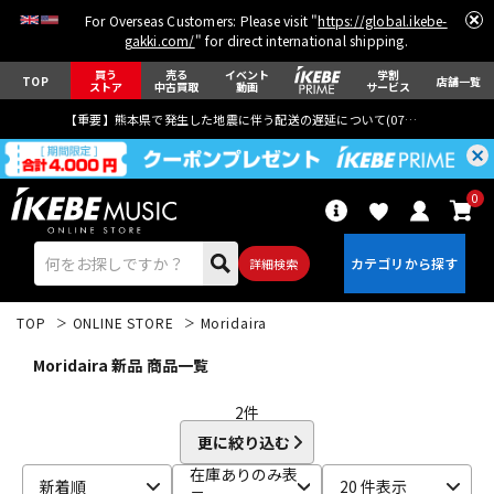
For Overseas Customers: Please visit "
https://global.ikebe-
gakki.com/
" for direct international shipping.
買う
売る
イベント
学割
TOP
店舗一覧
ストア
中古買取
動画
サービス
【重要】熊本県で発生した地震に伴う配送の遅延について(
07月29日
更新)
0
詳細検索
TOP
ONLINE STORE
Moridaira
Moridaira 新品 商品一覧
2
件
更に絞り込む
エレキギター
アコギ/エレアコ
在庫ありのみ表
新着順
20 件表示