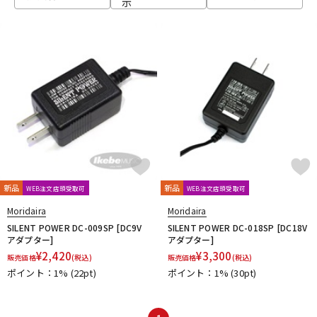
示
ベース
ウクレレ
ドラム
パーカッション
キーボード
電子ピアノ
管楽器
その他楽器
新品
新品
WEB注文店頭受取可
WEB注文店頭受取可
Moridaira
Moridaira
アンプ
エフェクター
SILENT POWER DC-009SP [DC9V
SILENT POWER DC-018SP [DC18V
アダプター]
アダプター]
¥
2,420
¥
3,300
販売価格
(税込)
販売価格
(税込)
ポイント：1%
(22pt)
ポイント：1%
(30pt)
DJ機器
DTM