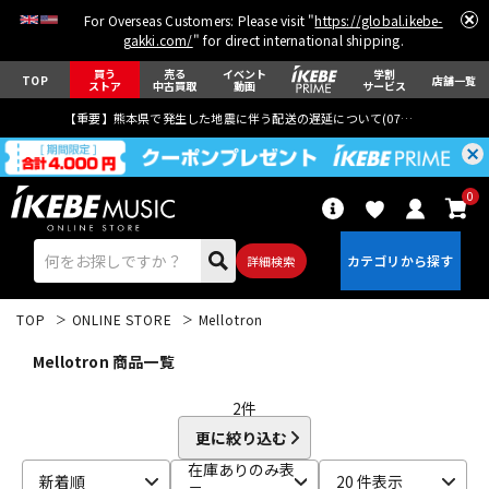
For Overseas Customers: Please visit "
https://global.ikebe-
gakki.com/
" for direct international shipping.
買う
売る
イベント
学割
TOP
店舗一覧
ストア
中古買取
動画
サービス
【重要】熊本県で発生した地震に伴う配送の遅延について(
07月29日
更新)
0
詳細検索
TOP
ONLINE STORE
Mellotron
Mellotron 商品一覧
2
件
更に絞り込む
エレキギター
アコギ/エレアコ
在庫ありのみ表
新着順
20 件表示