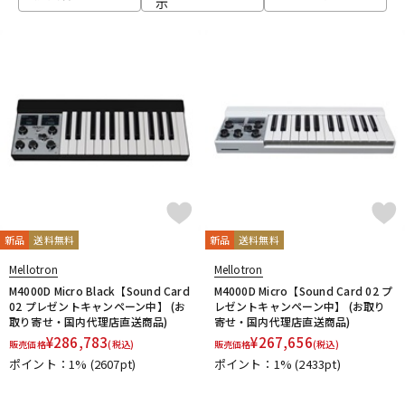
示
ベース
ウクレレ
ドラム
パーカッション
キーボード
電子ピアノ
管楽器
その他楽器
新品
送料無料
新品
送料無料
Mellotron
Mellotron
アンプ
エフェクター
M4000D Micro Black【Sound Card
M4000D Micro【Sound Card 02 プ
02 プレゼントキャンペーン中】 (お
レゼントキャンペーン中】 (お取り
取り寄せ・国内代理店直送商品)
寄せ・国内代理店直送商品)
¥
286,783
¥
267,656
販売価格
(税込)
販売価格
(税込)
DJ機器
DTM
ポイント：1%
(2607pt)
ポイント：1%
(2433pt)