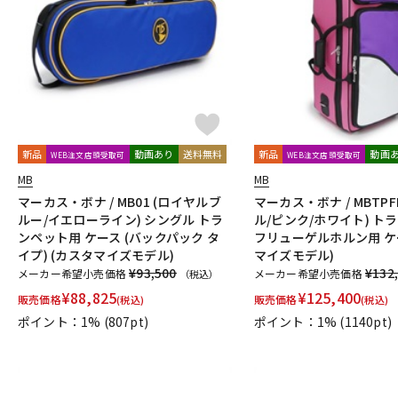
DJ機器
DTM
中古
ヴィンテー
新品
動画あり
送料無料
新品
動画
WEB注文店頭受取可
WEB注文店頭受取可
MB
MB
マーカス・ボナ / MB01 (ロイヤルブ
マーカス・ボナ / MBTPF
ルー/イエローライン) シングル トラ
ル/ピンク/ホワイト) ト
ンペット用 ケース (バックパック タ
フリューゲルホルン用 ケ
イプ) (カスタマイズモデル)
マイズモデル)
¥93,500
¥132
メーカー希望小売価格
メーカー希望小売価格
（税込）
¥
88,825
¥
125,400
販売価格
販売価格
(税込)
(税込)
ポイント：1%
(807pt)
ポイント：1%
(1140pt)