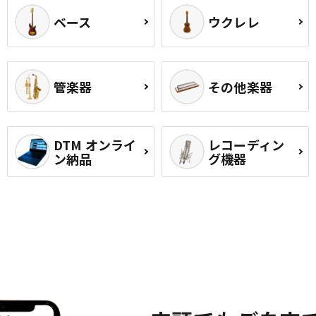
ベース
ウクレレ
管楽器
その他楽器
DTM オンライ
レコーディン
ン納品
グ機器