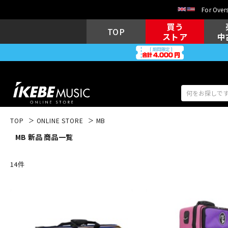
For Overs
買う
TOP
ストア
中
TOP
ONLINE STORE
MB
MB 新品 商品一覧
アコギ/エレ
エレキギター
アコ
14
件
キーボード
電子ピアノ