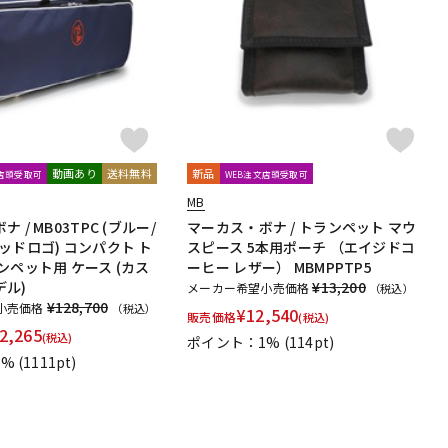
配信/ライブ
楽器アクセサ
機器
リ
動画あり
送料無料
新品
文店頭受取可
WEB注文店頭受取可
MB
 / MB03TPC (ブルー/
マーカス・ボナ / トランペット マウ
ッドロゴ) コンパクト ト
スピース 5本用ポーチ （エイジドコ
ンペット用 ケース (カス
ーヒー レザー） MBMPPTP5
デル)
¥13,200
メーカー希望小売価格
（税込）
¥128,700
小売価格
（税込）
¥
12,540
販売価格
(税込)
2,265
(税込)
ポイント：1%
(114pt)
1%
(1111pt)