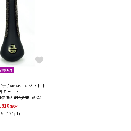
文店頭受取可
 / MBMSTP ソフト ト
用 ミュート
¥19,800
小売価格
（税込）
,810
(税込)
1%
(171pt)