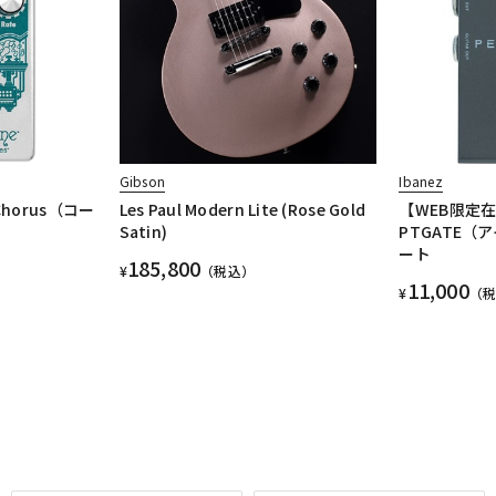
Gibson
Ibanez
 Chorus（コー
Les Paul Modern Lite (Rose Gold
【WEB限定
Satin)
PTGATE
ート
185,800
¥
（税込）
11,000
¥
（