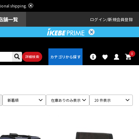
ational shipping.
店舗一覧
ログイン
新規会員登録
0
詳細検索
パーカッショ
ドラム
ン
新着順
在庫ありのみ表示
20 件表示
アンプ
エフェクター