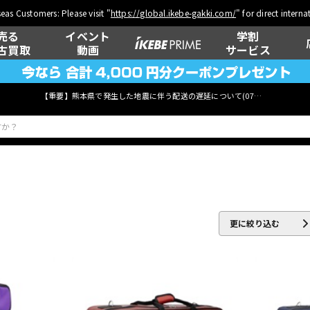
eas Customers: Please visit "
https://global.ikebe-gakki.com/
" for direct intern
売る
イベント
学割
古買取
動画
サービス
【重要】熊本県で発生した地震に伴う配送の遅延について(
07月29日
更新)
ベース
ウクレレ
更に絞り込む
管楽器
その他楽器