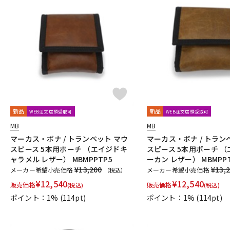
新品
新品
WEB注文店頭受取可
WEB注文店頭受取可
MB
MB
マーカス・ボナ / トランペット マウ
マーカス・ボナ / トラン
スピース 5本用ポーチ （エイジドキ
スピース 5本用ポーチ 
ャラメル レザー） MBMPPTP5
ーカン レザー） MBMPP
¥13,200
¥13,
メーカー希望小売価格
メーカー希望小売価格
（税込）
¥
12,540
¥
12,540
販売価格
販売価格
(税込)
(税込)
ポイント：1%
(114pt)
ポイント：1%
(114pt)