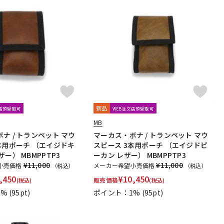
新品
文店頭受取可
WEB注文店頭受取可
MB
ナ / トランペット マウ
マーカス・ボナ / トランペット マウ
本用ポーチ （エイジドキ
スピース 3本用ポーチ （エイジドピ
ー） MBMPPTP3
ーカン レザー） MBMPPTP3
¥11,000
¥11,000
小売価格
メーカー希望小売価格
（税込）
（税込）
,450
¥
10,450
販売価格
(税込)
(税込)
1%
(95pt)
ポイント：1%
(95pt)