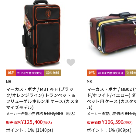
新品
送料無料
新品
送料
WEB注文店頭受取可
WEB注文店頭受取可
MB
MB
マーカス・ボナ / MBTPFH (ブラッ
マーカス・ボナ / MB02
ク/オレンジライン) トランペット &
ド/ホワイト/イエロー) 
フリューゲルホルン用 ケース (カスタ
ペット用 ケース (カス
マイズモデル)
ル)
¥132,000
¥112
メーカー希望小売価格
メーカー希望小売価格
（税込）
¥
125,400
¥
106,590
販売価格
販売価格
(税込)
(税込)
ポイント：1%
(1140pt)
ポイント：1%
(969pt)