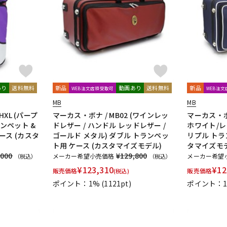
DTM オンラ
レコーディン
イン納品
グ機器
ジ
あり
送料無料
新品
動画あり
送料無料
新品
WEB注文店頭受取可
WEB注
MB
MB
HXL (パープ
マーカス・ボナ / MB02 (ワインレッ
マーカス・ボナ
ランペット &
ドレザー / ハンドル レッドレザー /
ホワイト/レ
ース (カスタ
ゴールド メタル) ダブル トランペッ
リプル トラ
ト用 ケース (カスタマイズモデル)
タマイズモ
,000
¥129,800
メーカー希望小売価格
メーカー希望
（税込）
（税込）
¥
123,310
¥
12
販売価格
販売価格
(税込)
ポイント：1%
(1121pt)
ポイント：