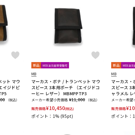
新品
新品
WEB注文店頭受取可
WEB注
MB
MB
ペット マウ
マーカス・ボナ / トランペット マウ
マーカス・ボ
（エイジドピ
スピース 3本用ポーチ （エイジドコ
スピース 3
TP5
ーヒー レザー） MBMPPTP3
ャラメル レザ
200
¥11,000
メーカー希望小売価格
メーカー希望
（税込）
（税込）
¥
10,450
¥
10
販売価格
販売価格
(税込)
ポイント：1%
(95pt)
ポイント：