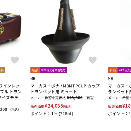
無料
新品
新品
WEB注文店頭受取可
WEB注
MB
MB
 (ワインレッ
マーカス・ボナ / MBMTPCUP カップ
マーカス・ボナ
ダブル トラン
トランペット用 ミュート
ランペット
タマイズモデ
¥25,300
メーカー希望小売価格
メーカー希望
（税込）
¥
24,035
¥
18
販売価格
販売価格
(税込)
,200
（税込）
ポイント：1%
(218pt)
ポイント：