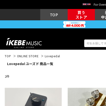
For Overs
買う
TOP
ストア
中
TOP
ONLINE STORE
Lovepedal
Lovepedal ユーズド 商品一覧
アコギ/エレ
エレキギター
アコ
2
件
キーボード
電子ピアノ