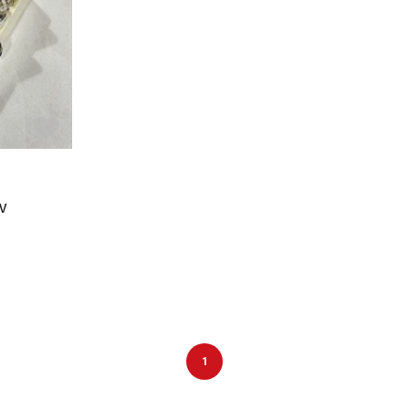
DTM オンラ
レコーディン
イン納品
グ機器
ジ
V
1