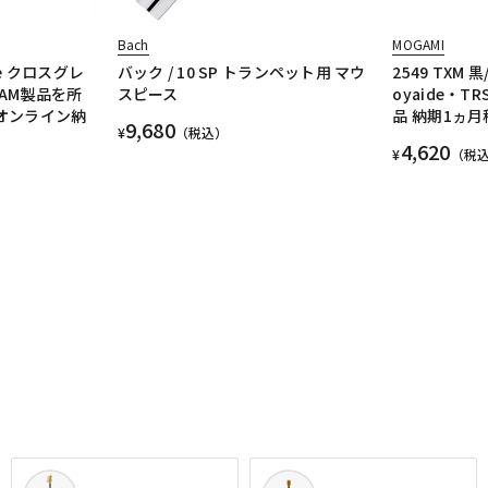
Bach
MOGAMI
uite クロスグレ
バック / 10 SP トランペット用 マウ
2549 TXM 黒
UJAM製品を所
スピース
oyaide・T
(オンライン納
品 納期1ヵ月
9,680
¥
（税込）
4,620
¥
（税