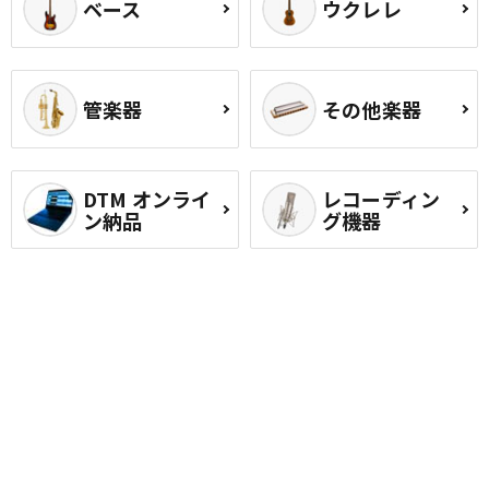
ベース
ウクレレ
管楽器
その他楽器
DTM オンライ
レコーディン
ン納品
グ機器