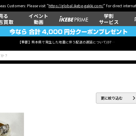
eas Customers: Please visit "
https://global.ikebe-gakki.com/
" for direct intern
売る
イベント
学割
古買取
動画
サービス
【重要】熊本県で発生した地震に伴う配送の遅延について(
07月29日
更新)
ベース
ウクレレ
更に絞り込む
管楽器
その他楽器