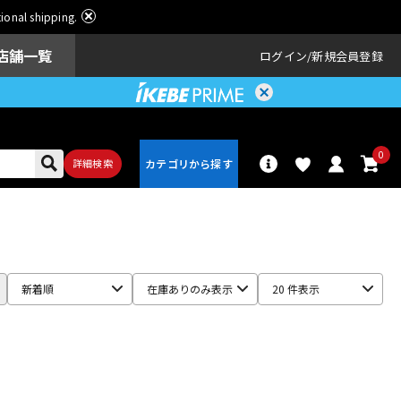
ational shipping.
店舗一覧
ログイン
新規会員登録
0
詳細検索
パーカッショ
ドラム
ン
新着順
在庫ありのみ表示
20 件表示
アンプ
エフェクター