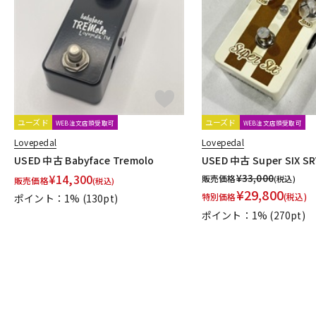
DJ機器
DTM
中古
ヴィンテー
ユーズド
ユーズド
WEB注文店頭受取可
WEB注文店頭受取可
Lovepedal
Lovepedal
USED 中古 Babyface Tremolo
USED 中古 Super SIX SR
¥
14,300
¥
33,000
販売価格
(税込)
販売価格
(税込)
¥
29,800
特別価格
(税込)
ポイント：1%
(130pt)
ポイント：1%
(270pt)